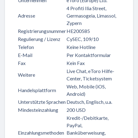
Unternehmen
eToro (Europe) Ltd.
4 Profiti Ilia Street,
Adresse
Germasogeia, Limassol,
Zypern
Registrierungsnummer
HE200585
Regulierung / Lizenz
CySEC, 109/10
Telefon
Keine Hotline
E-Mail
Per Kontaktformular
Fax
Kein Fax
Live Chat, eToro Hilfe-
Weitere
Center, Ticketsystem
Web, Mobile (iOS,
Handelsplattform
Android)
Unterstützte Sprachen
Deutsch, Englisch, u.a.
Mindesteinzahlung
200 USD
Kredit-/Debitkarte,
PayPal,
Einzahlungsmethoden
Banküberweisung,