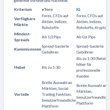
generelle Vorteile und Nachteile.
Kriterium
eToro
IG
Forex, CFDs auf
Forex, CFDs auf
Verfügbare
Aktien, Indizes,
Aktien, Indizes,
Märkte
Rohstoffe
Rohstoffe, Kryptos
Mindest-
Ab 1,0 Pips
Ab 0,6 Pips
Spreads
Spread-basierte
Spread-basierte
Kommissionen
Gebühren
Gebühren
Bis zu 1:30 (Retail),
höher für
Hebel
Bis zu 1:30
professionelle
Kunden
Breite Auswahl an
Breite Auswahl an
Märkten, Social
Märkten,
Vorteile
Trading Funktion,
benutzerfreundlich
benutzerfreundliche
Plattform
Plattform