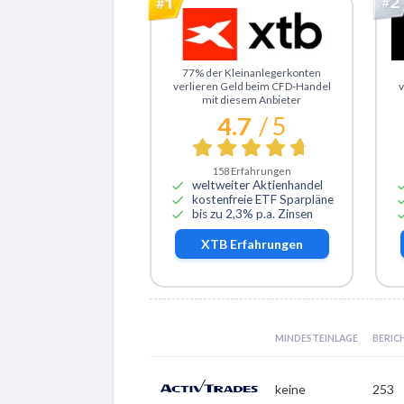
Zu XTB
Z
77% der Kleinanlegerkonten
verlieren Geld beim CFD-Handel
v
mit diesem Anbieter
4.7
/ 5
158
Erfahrungen
weltweiter Aktienhandel
kostenfreie ETF Sparpläne
bis zu 2,3% p.a. Zinsen
XTB
Erfahrungen
MINDESTEINLAGE
BERIC
keine
253