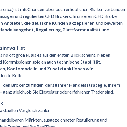
rence) ist mit Chancen, aber auch erheblichen Risiken verbunden
rlässigen und regulierten CFD Brokers. In unserem CFD Broker
en Anbieter, die deutsche Kunden akzeptieren
, und bewerten
Handelsangebot, Regulierung, Plattformqualität und
innvoll ist
nd oft größer, als es auf den ersten Blick scheint. Neben
nd Kommissionen spielen auch
technische Stabilität,
en, Kontomodelle und Zusatzfunktionen wie
dende Rolle.
ei, den Broker zu finden, der
zu Ihrer Handelsstrategie, Ihrem
– ganz gleich, ob Sie Einsteiger oder erfahrener Trader sind.
ck
ktuellen Vergleich zählen:
 handelbaren Märkten, ausgezeichneter Regulierung und
 MetaTrader und ProRealTime.