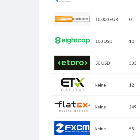
Zu Consorsbank
10.000 EUR
0
Zu Daytradeaustria
100 USD
10
Zu Eightcap
50 USD
333
Zu eToro
keine
12
Zu ETXCapital
keine
249
Zu Flatex
keine
55
Zu FXCM