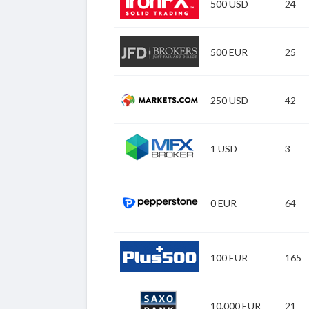
500 USD
24
Zu IronFX
500 EUR
25
Zu JFD Brokers
250 USD
42
Zu Markets
1 USD
3
Zu MasterForex
0 EUR
64
Zu Pepperstone
100 EUR
165
Zu Plus500
10.000 EUR
21