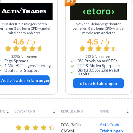
u ActivTrades
Zu eToro
72% der Kleinanlegerkonten
52% der Kleinanlegerkonten
erlieren Geld beim CFD-Handel
verlieren Geld beim CFD-Handel
mit diesem Anbieter
mit diesem Anbieter
4.6
/ 5
4.5
/ 5
253
Erfahrungen
333
Erfahrungen
Enge Spreads
0% Provision auf ETFs
1 Mio. € Einlagensicherung
ETF & Aktien Sparpläne
Bis zu 3.55% Zinsen auf
Deutscher Support
Kapital
ActivTrades
Erfahrungen
eToro
Erfahrungen
HTE
BEWERTUNG
REGULIERUNG
NAME
FCA, BaFin,
ActivTrades
CMVM
Erfahrungen