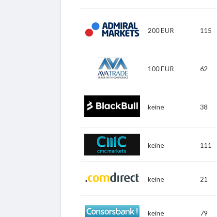
Zu ActivTrades
200 EUR
115
Zu Admiral Markets
100 EUR
62
Zu AvaTrade
keine
38
Zu BlackBull Markets
keine
111
Zu CMCMarkets
keine
21
Zu Comdirect
keine
79