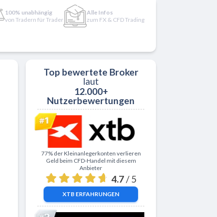
100% unabhängig
Alle Infos
von Tradern für Trader
zum FX & CFD Trading
Top bewertete Broker
laut
12.000+
Nutzerbewertungen
Zu XTB
77% der Kleinanlegerkonten verlieren
Geld beim CFD-Handel mit diesem
Anbieter
4.7
/ 5
XTB
ERFAHRUNGEN