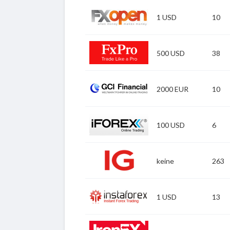
1 USD
10
Zu FXOpen
500 USD
38
Zu FxPro
2000 EUR
10
Zu GCITrading
100 USD
6
Zu iForex
keine
263
Zu IG
1 USD
13
Zu Instaforex