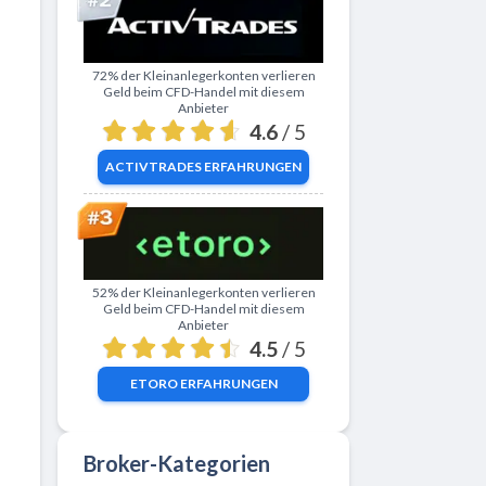
Zu ActivTrades
72% der Kleinanlegerkonten verlieren
Geld beim CFD-Handel mit diesem
Anbieter
4.6
/ 5
ACTIVTRADES
ERFAHRUNGEN
Zu eToro
52% der Kleinanlegerkonten verlieren
Geld beim CFD-Handel mit diesem
Anbieter
4.5
/ 5
ETORO
ERFAHRUNGEN
Broker-Kategorien