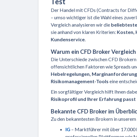
Test
Der Handel mit CFDs (Contracts for Diffe
– umso wichtiger ist die Wahl eines zuve
Vergleich analysieren wir die
beliebtest
sie anhand von klaren Kriterien:
Kosten, 
Kundenservice
.
Warum ein CFD Broker Vergleich s
Die Unterschiede zwischen CFD Brokern si
offensichtlichen Faktoren wie Spreads u
Hebelregelungen, Marginanforderung
Risikomanagement-Tools
eine entschei
Ein sorgfältiger Vergleich hilft Ihnen dab
Risikoprofil und Ihrer Erfahrung passt
Bekannte CFD Broker im Überbli
Zu den bekanntesten Brokern in unserem a
IG
– Marktführer mit über 17.000
professionellen Plattformen wie