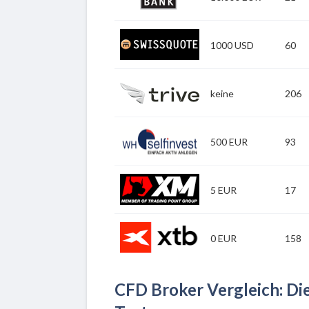
Zu Saxobank
1000 USD
60
Zu SwissQuote
keine
206
Zu Trive
500 EUR
93
Zu WHSelfinvest
5 EUR
17
Zu XM Broker
0 EUR
158
Zu XTB
CFD Broker Vergleich: Di