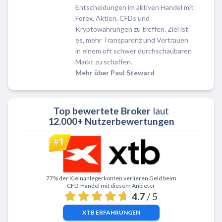
Entscheidungen im aktiven Handel mit
Forex, Aktien, CFDs und
Kryptowährungen zu treffen. Ziel ist
es, mehr Transparenz und Vertrauen
in einem oft schwer durchschaubaren
Markt zu schaffen.
Mehr über Paul Steward
Top bewertete Broker
laut
12.000+ Nutzerbewertungen
Zu XTB
77% der Kleinanlegerkonten verlieren Geld beim
CFD-Handel mit diesem Anbieter
4.7
/ 5
XTB
ERFAHRUNGEN