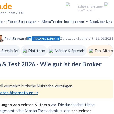
.de
Echte Erfahrungen
von Tradern
der - seit 2009
le
Forex Strategien
MetaTrader-Indikatoren
Blog
Über Uns
Zuletzt aktualisiert: 25.03.2021
Paul Steward
TRADING EXPERTE
Steckbrief
Plattform
Märkte & Spreads
Top-Altern
& Test 2026 - Wie gut ist der Broker
ell vermehrt kritische Nutzerbewertungen.
teten Alternativen
→
rungen
von echten Nutzern
vor. Die durchschnittliche
Insgesamt zählt MasterForex damit zu den
schlechter