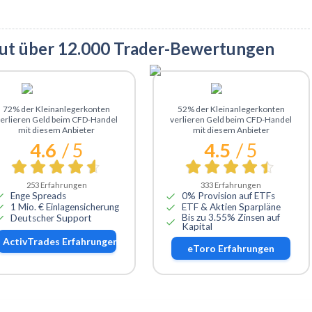
aut über 12.000 Trader-Bewertungen
Zu ActivTrades
Zu eToro
72% der Kleinanlegerkonten
52% der Kleinanlegerkonten
erlieren Geld beim CFD-Handel
verlieren Geld beim CFD-Handel
mit diesem Anbieter
mit diesem Anbieter
4.6
/ 5
4.5
/ 5
253
Erfahrungen
333
Erfahrungen
Enge Spreads
0% Provision auf ETFs
1 Mio. € Einlagensicherung
ETF & Aktien Sparpläne
Bis zu 3.55% Zinsen auf
Deutscher Support
Kapital
ActivTrades
Erfahrungen
eToro
Erfahrungen