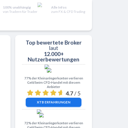
100% unabhängig
Alle Infos
von Tradern für Trader
zum FX & CFD Trading
Top bewertete Broker
laut
12.000+
ativen
Nutzerbewertungen
Zu XTB
77% der Kleinanlegerkonten verlieren
Geld beim CFD-Handel mit diesem
Anbieter
4.7
/ 5
XTB
ERFAHRUNGEN
Zu ActivTrades
72% der Kleinanlegerkonten verlieren
Geld beim CFD-Handel mit diesem