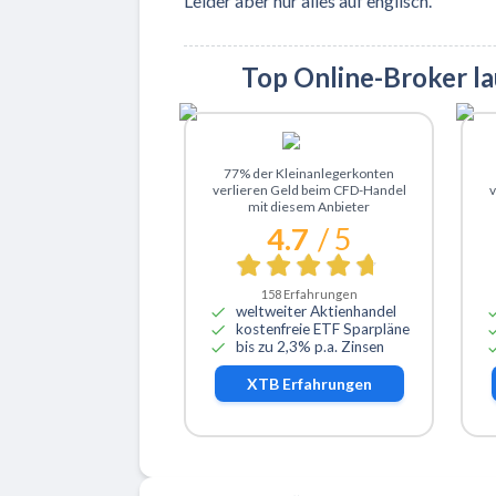
Leider aber nur alles auf englisch.
Top Online-Broker l
Zu XTB
77% der Kleinanlegerkonten
verlieren Geld beim CFD-Handel
v
mit diesem Anbieter
4.7
/ 5
158
Erfahrungen
weltweiter Aktienhandel
kostenfreie ETF Sparpläne
bis zu 2,3% p.a. Zinsen
XTB
Erfahrungen