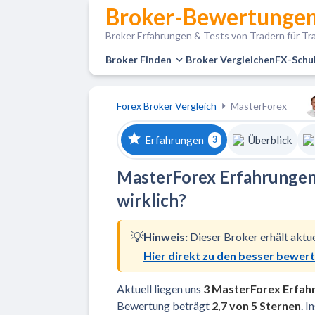
Broker-Bewertungen
Broker Erfahrungen & Tests von Tradern für Tra
Broker Finden
Broker Vergleichen
FX-Schu
Forex Broker Vergleich
MasterForex
Erfahrungen
Überblick
3
MasterForex Erfahrungen 
wirklich?
💡
Hinweis:
Dieser Broker erhält aktu
Hier direkt zu den besser bewer
Aktuell liegen uns
3 MasterForex Erfah
Bewertung beträgt
2,7 von 5 Sternen
. 