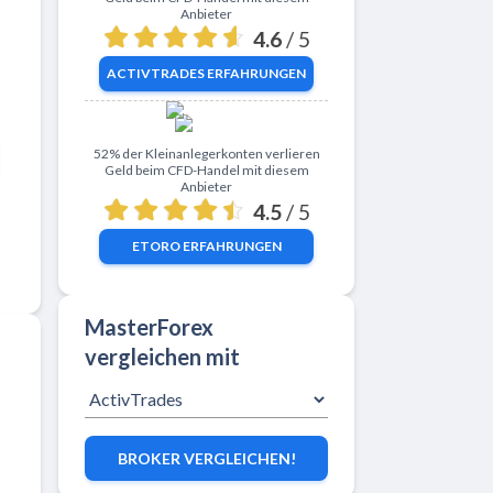
Anbieter
4.6
/ 5
ACTIVTRADES
ERFAHRUNGEN
Zu eToro
52% der Kleinanlegerkonten verlieren
Geld beim CFD-Handel mit diesem
Anbieter
4.5
/ 5
ETORO
ERFAHRUNGEN
MasterForex
vergleichen mit
BROKER VERGLEICHEN!