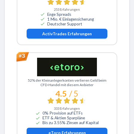
253
Erfahrungen
Enge Spreads
1 Mio. € Einlagensicherung
Deutscher Support
ActivTrades
Erfahrungen
Zu eToro
52% der Kleinanlegerkonten verlieren Geld beim
CFD-Handel mit diesem Anbieter
4.5
/ 5
333
Erfahrungen
0% Provision auf ETFs
ETF & Aktien Sparpläne
Bis zu 3.55% Zinsen auf Kapital
eToro
Erfahrungen