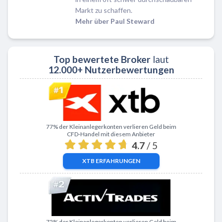
Markt zu schaffen.
Mehr über Paul Steward
Top bewertete Broker
laut
12.000+ Nutzerbewertungen
Zu XTB
77% der Kleinanlegerkonten verlieren Geld beim
CFD-Handel mit diesem Anbieter
4.7
/ 5
XTB
ERFAHRUNGEN
Zu ActivTrades
72% der Kleinanlegerkonten verlieren Geld beim