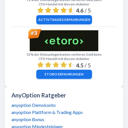
CFD-Handel mit diesem Anbieter
4.6
/ 5
ACTIVTRADES
ERFAHRUNGEN
Zu eToro
52% der Kleinanlegerkonten verlieren Geld beim
CFD-Handel mit diesem Anbieter
4.5
/ 5
ETORO
ERFAHRUNGEN
AnyOption Ratgeber
anyoption Demokonto
anyoption Plattform & Trading Apps
anyoption Bonus
anyoption Mindesteinlage