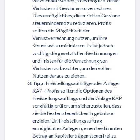
verzeichnet werden, ist es möglich, diese
Verluste mit Gewinnen zu verrechnen.
Dies ermöglicht es, die erzielten Gewinne
steuermindernd zu reduzieren. Profis
sollten die Möglichkeit der
Verlustverrechnung nutzen, um ihre
Steuerlast zu minimieren. Es ist jedoch
wichtig, die gesetzlichen Bestimmungen
und Fristen für die Verrechnung von
Verlusten zu beachten, um den vollen
Nutzen daraus zu ziehen.
Tipp
: Freistellungsaufträge oder Anlage
KAP - Profis sollten die Optionen des
Freistellungsauftrags und der Anlage KAP
sorgfältig prüfen, um sicherzustellen, dass
sie die besten steuerlichen Ergebnisse
erzielen. Ein Freistellungsauftrag
ermöglicht es Anlegern, einen bestimmten
Betrag an Kapitalerträgen steuerfrei zu