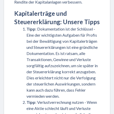
Rendite der Kapitalanlagen verbessern.
Kapitalerträge und
Steuererklärung: Unsere Tipps
Tipp
: Dokumentation ist der Schlüssel -
Eine der wichtigsten Aufgaben für Profis
bei der Bewältigung von Kapitalerträgen
und Steuererklärungen ist eine gründliche
Dokumentation. Es ist ratsam, alle
Transaktionen, Gewinne und Verluste
sorgfältig aufzuzeichnen, um sie später in
der Steuererklärung korrekt anzugeben.
Dies erleichtert nicht nur die Verfolgung
der steuerlichen Auswirkungen, sondern
kann auch dazu führen, dass Fehler
vermieden werden.
Tipp
: Verlustverrechnung nutzen - Wenn
eine Aktie schlecht läuft und Verluste