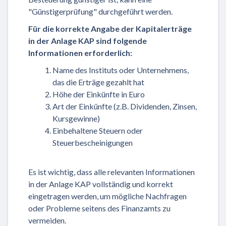
"Günstigerprüfung" durchgeführt werden.
Für die korrekte Angabe der Kapitalerträge
in der Anlage KAP sind folgende
Informationen erforderlich:
Name des Instituts oder Unternehmens,
das die Erträge gezahlt hat
Höhe der Einkünfte in Euro
Art der Einkünfte (z.B. Dividenden, Zinsen,
Kursgewinne)
Einbehaltene Steuern oder
Steuerbescheinigungen
Es ist wichtig, dass alle relevanten Informationen
in der Anlage KAP vollständig und korrekt
eingetragen werden, um mögliche Nachfragen
oder Probleme seitens des Finanzamts zu
vermeiden.