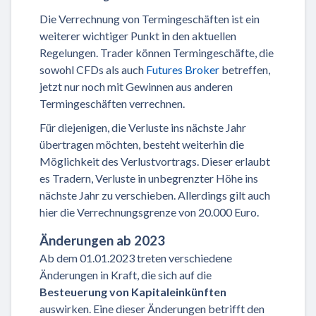
Die Verrechnung von Termingeschäften ist ein
weiterer wichtiger Punkt in den aktuellen
Regelungen. Trader können Termingeschäfte, die
sowohl CFDs als auch
Futures Broker
betreffen,
jetzt nur noch mit Gewinnen aus anderen
Termingeschäften verrechnen.
Für diejenigen, die Verluste ins nächste Jahr
übertragen möchten, besteht weiterhin die
Möglichkeit des Verlustvortrags. Dieser erlaubt
es Tradern, Verluste in unbegrenzter Höhe ins
nächste Jahr zu verschieben. Allerdings gilt auch
hier die Verrechnungsgrenze von 20.000 Euro.
Änderungen ab 2023
Ab dem 01.01.2023 treten verschiedene
Änderungen in Kraft, die sich auf die
Besteuerung von Kapitaleinkünften
auswirken. Eine dieser Änderungen betrifft den