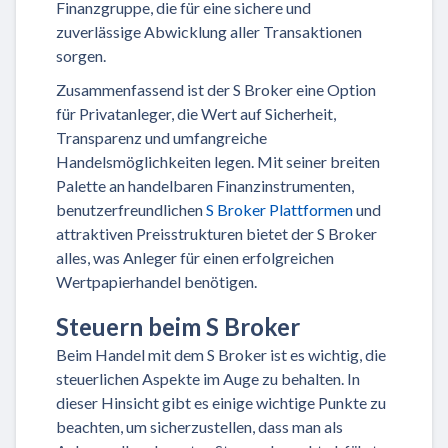
Finanzgruppe, die für eine sichere und
zuverlässige Abwicklung aller Transaktionen
sorgen.
Zusammenfassend ist der S Broker eine Option
für Privatanleger, die Wert auf Sicherheit,
Transparenz und umfangreiche
Handelsmöglichkeiten legen. Mit seiner breiten
Palette an handelbaren Finanzinstrumenten,
benutzerfreundlichen
S Broker Plattformen
und
attraktiven Preisstrukturen bietet der S Broker
alles, was Anleger für einen erfolgreichen
Wertpapierhandel benötigen.
Steuern beim S Broker
Beim Handel mit dem S Broker ist es wichtig, die
steuerlichen Aspekte im Auge zu behalten. In
dieser Hinsicht gibt es einige wichtige Punkte zu
beachten, um sicherzustellen, dass man als