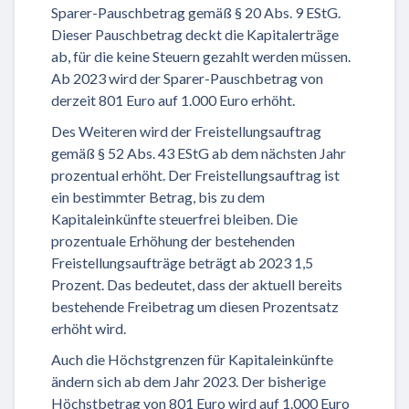
Sparer-Pauschbetrag gemäß § 20 Abs. 9 EStG.
Dieser Pauschbetrag deckt die Kapitalerträge
ab, für die keine Steuern gezahlt werden müssen.
Ab 2023 wird der Sparer-Pauschbetrag von
derzeit 801 Euro auf 1.000 Euro erhöht.
Des Weiteren wird der Freistellungsauftrag
gemäß § 52 Abs. 43 EStG ab dem nächsten Jahr
prozentual erhöht. Der Freistellungsauftrag ist
ein bestimmter Betrag, bis zu dem
Kapitaleinkünfte steuerfrei bleiben. Die
prozentuale Erhöhung der bestehenden
Freistellungsaufträge beträgt ab 2023 1,5
Prozent. Das bedeutet, dass der aktuell bereits
bestehende Freibetrag um diesen Prozentsatz
erhöht wird.
Auch die Höchstgrenzen für Kapitaleinkünfte
ändern sich ab dem Jahr 2023. Der bisherige
Höchstbetrag von 801 Euro wird auf 1.000 Euro