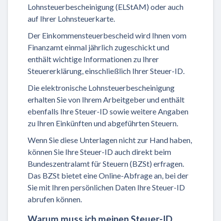
Lohnsteuerbescheinigung (ELStAM) oder auch
auf Ihrer Lohnsteuerkarte.
Der Einkommensteuerbescheid wird Ihnen vom
Finanzamt einmal jährlich zugeschickt und
enthält wichtige Informationen zu Ihrer
Steuererklärung, einschließlich Ihrer Steuer-ID.
Die elektronische Lohnsteuerbescheinigung
erhalten Sie von Ihrem Arbeitgeber und enthält
ebenfalls Ihre Steuer-ID sowie weitere Angaben
zu Ihren Einkünften und abgeführten Steuern.
Wenn Sie diese Unterlagen nicht zur Hand haben,
können Sie Ihre Steuer-ID auch direkt beim
Bundeszentralamt für Steuern (BZSt) erfragen.
Das BZSt bietet eine Online-Abfrage an, bei der
Sie mit Ihren persönlichen Daten Ihre Steuer-ID
abrufen können.
Warum muss ich meinen Steuer-ID