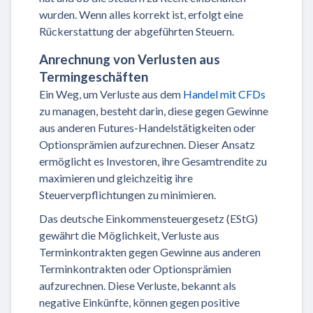
wurden. Wenn alles korrekt ist, erfolgt eine
Rückerstattung der abgeführten Steuern.
Anrechnung von Verlusten aus
Termingeschäften
Ein Weg, um Verluste aus dem
Handel mit CFDs
zu managen, besteht darin, diese gegen Gewinne
aus anderen Futures-Handelstätigkeiten oder
Optionsprämien aufzurechnen. Dieser Ansatz
ermöglicht es Investoren, ihre Gesamtrendite zu
maximieren und gleichzeitig ihre
Steuerverpflichtungen zu minimieren.
Das deutsche Einkommensteuergesetz (EStG)
gewährt die Möglichkeit, Verluste aus
Terminkontrakten gegen Gewinne aus anderen
Terminkontrakten oder Optionsprämien
aufzurechnen. Diese Verluste, bekannt als
negative Einkünfte, können gegen positive