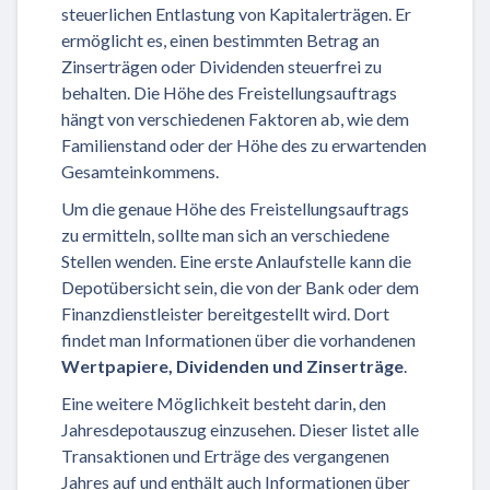
steuerlichen Entlastung von Kapitalerträgen. Er
ermöglicht es, einen bestimmten Betrag an
Zinserträgen oder Dividenden steuerfrei zu
behalten. Die Höhe des Freistellungsauftrags
hängt von verschiedenen Faktoren ab, wie dem
Familienstand oder der Höhe des zu erwartenden
Gesamteinkommens.
Um die genaue Höhe des Freistellungsauftrags
zu ermitteln, sollte man sich an verschiedene
Stellen wenden. Eine erste Anlaufstelle kann die
Depotübersicht sein, die von der Bank oder dem
Finanzdienstleister bereitgestellt wird. Dort
findet man Informationen über die vorhandenen
Wertpapiere, Dividenden und Zinserträge
.
Eine weitere Möglichkeit besteht darin, den
Jahresdepotauszug einzusehen. Dieser listet alle
Transaktionen und Erträge des vergangenen
Jahres auf und enthält auch Informationen über