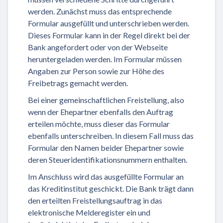
werden. Zunächst muss das entsprechende
Formular ausgefüllt und unterschrieben werden.
Dieses Formular kann in der Regel direkt bei der
Bank angefordert oder von der Webseite
heruntergeladen werden. Im Formular müssen
Angaben zur Person sowie zur Höhe des
Freibetrags gemacht werden.
Bei einer gemeinschaftlichen Freistellung, also
wenn der Ehepartner ebenfalls den Auftrag
erteilen möchte, muss dieser das Formular
ebenfalls unterschreiben. In diesem Fall muss das
Formular den Namen beider Ehepartner sowie
deren Steueridentifikationsnummern enthalten.
Im Anschluss wird das ausgefüllte Formular an
das Kreditinstitut geschickt. Die Bank trägt dann
den erteilten Freistellungsauftrag in das
elektronische Melderegister ein und