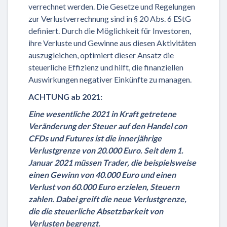
verrechnet werden. Die Gesetze und Regelungen
zur Verlustverrechnung sind in § 20 Abs. 6 EStG
definiert. Durch die Möglichkeit für Investoren,
ihre Verluste und Gewinne aus diesen Aktivitäten
auszugleichen, optimiert dieser Ansatz die
steuerliche Effizienz und hilft, die finanziellen
Auswirkungen negativer Einkünfte zu managen.
ACHTUNG ab 2021:
Eine wesentliche 2021 in Kraft getretene
Veränderung der Steuer auf den Handel con
CFDs und Futures ist die innerjährige
Verlustgrenze von 20.000 Euro. Seit dem 1.
Januar 2021 müssen Trader, die beispielsweise
einen Gewinn von 40.000 Euro und einen
Verlust von 60.000 Euro erzielen, Steuern
zahlen. Dabei greift die neue Verlustgrenze,
die die steuerliche Absetzbarkeit von
Verlusten begrenzt.