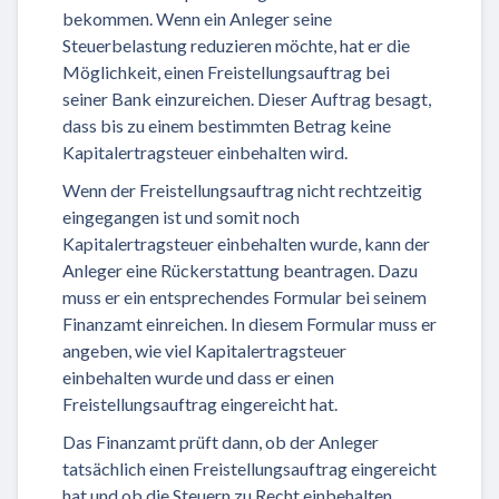
bekommen. Wenn ein Anleger seine
Steuerbelastung reduzieren möchte, hat er die
Möglichkeit, einen Freistellungsauftrag bei
seiner Bank einzureichen. Dieser Auftrag besagt,
dass bis zu einem bestimmten Betrag keine
Kapitalertragsteuer einbehalten wird.
Wenn der Freistellungsauftrag nicht rechtzeitig
eingegangen ist und somit noch
Kapitalertragsteuer einbehalten wurde, kann der
Anleger eine Rückerstattung beantragen. Dazu
muss er ein entsprechendes Formular bei seinem
Finanzamt einreichen. In diesem Formular muss er
angeben, wie viel Kapitalertragsteuer
einbehalten wurde und dass er einen
Freistellungsauftrag eingereicht hat.
Das Finanzamt prüft dann, ob der Anleger
tatsächlich einen Freistellungsauftrag eingereicht
hat und ob die Steuern zu Recht einbehalten