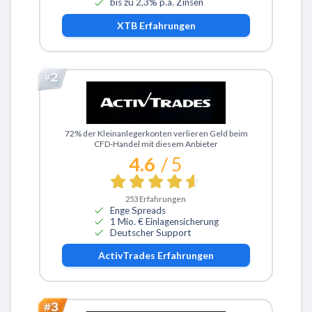
bis zu 2,3% p.a. Zinsen
XTB
Erfahrungen
Zu ActivTrades
72% der Kleinanlegerkonten verlieren Geld beim
CFD-Handel mit diesem Anbieter
4.6
/ 5
253
Erfahrungen
Enge Spreads
1 Mio. € Einlagensicherung
Deutscher Support
ActivTrades
Erfahrungen