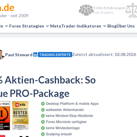
.de
Echte Erfahrungen
von Tradern
der - seit 2009
le
Forex Strategien
MetaTrader-Indikatoren
Blog
Über Uns
Zuletzt aktualisiert: 02.08.2026
Paul Steward
TRADING EXPERTE
% Aktien-Cashback: So
eue PRO-Package