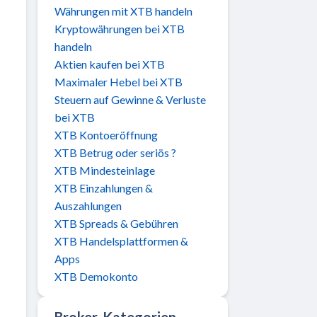
Währungen mit XTB handeln
Kryptowährungen bei XTB
handeln
Aktien kaufen bei XTB
Maximaler Hebel bei XTB
Steuern auf Gewinne & Verluste
bei XTB
XTB Kontoeröffnung
XTB Betrug oder seriös ?
XTB Mindesteinlage
XTB Einzahlungen &
Auszahlungen
XTB Spreads & Gebühren
XTB Handelsplattformen &
Apps
XTB Demokonto
Broker-Kategorien