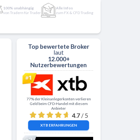
100% unabhängig
Alle Infos
von Tradern für Trader
zum FX & CFD Trading
Top bewertete Broker
laut
12.000+
Nutzerbewertungen
Zu XTB
77% der Kleinanlegerkonten verlieren
Geld beim CFD-Handel mit diesem
Anbieter
4.7
/ 5
XTB
ERFAHRUNGEN