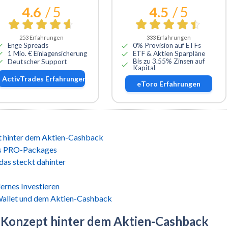
4.6
/ 5
4.5
/ 5
253
Erfahrungen
333
Erfahrungen
Enge Spreads
0% Provision auf ETFs
1 Mio. € Einlagensicherung
ETF & Aktien Sparpläne
Bis zu 3.55% Zinsen auf
Deutscher Support
Kapital
ActivTrades
Erfahrungen
eToro
Erfahrungen
pt hinter dem Aktien-Cashback
des PRO-Packages
das steckt dahinter
ernes Investieren
Wallet und dem Aktien-Cashback
as Konzept hinter dem Aktien-Cashback