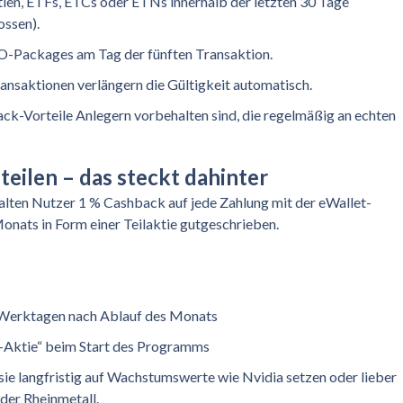
ien, ETFs, ETCs oder ETNs innerhalb der letzten 30 Tage
ossen).
O-Packages am Tag der fünften Transaktion.
ransaktionen verlängern die Gültigkeit automatisch.
ack-Vorteile Anlegern vorbehalten sind, die regelmäßig an echten
eilen – das steckt dahinter
lten Nutzer 1 % Cashback auf jede Zahlung mit der eWallet-
onats in Form einer Teilaktie gutgeschrieben.
n Werktagen nach Ablauf des Monats
-Aktie“ beim Start des Programms
sie langfristig auf Wachstumswerte wie Nvidia setzen oder lieber
der Rheinmetall.