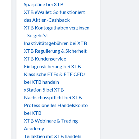
Sparpläne bei XTB
XTB eWallet: So funktioniert
das Aktien-Cashback
XTB Kontoguthaben verzinsen
– So geht’s!
Inaktivitätsgebühren bei XTB
XTB Regulierung & Sicherheit
XTB Kundenservice
Einlagensicherung bei XTB
Klassische ETFs & ETF CFDs
bei XTB handeln
xStation 5 bei XTB
Nachschusspflicht bei XTB
Professionelles Handelskonto
bei XTB
XTB Webinare & Trading
Academy
Teilaktien mit XTB handeln