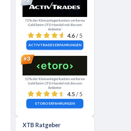
Zu ActivTrades
72% der Kleinanlegerkonten verlieren
Geld beim CFD-Handel mit diesem
Anbieter
4.6
/ 5
ACTIVTRADES
ERFAHRUNGEN
Zu eToro
52% der Kleinanlegerkonten verlieren
Geld beim CFD-Handel mit diesem
Anbieter
4.5
/ 5
ETORO
ERFAHRUNGEN
XTB Ratgeber