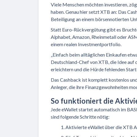
Viele Menschen möchten investieren, zöger
haben. Genau hier setzt XTB an: Das Cas
Beteiligung an einem börsennotierten U
Statt Euro-Rückvergütung gibt es Bruchte
Alphabet, Amazon, Rheinmetall oder ASML
einem realen Investmentportfolio.
„Einfach beim alltäglichen Einkaufen etwa
Deutschland-Chef von XTB, die Idee auf den
erleichtern und die Hürde fehlenden Start
Das Cashback ist komplett kostenlos und 
Anleger, die ihre Finanzgewohnheiten mo
So funktioniert die Akti
Jede eWallet startet automatisch im BA
sind folgende Schritte nötig:
Aktivierte eWallet über die XTB A