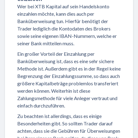
Wer bei XTB Kapital auf sein Handelskonto
einzahlen möchte, kann dies auch per
Banküberweisung tun. Hierfür benötigt der
Trader lediglich die Kontodaten des Brokers
sowie seine eigenen IBAN-Nummern, welche er
seiner Bank mitteilen muss.
Ein großer Vorteil der Einzahlung per
Banküberweisung ist, dass es eine sehr sichere
Methode ist. Außerdem gibt es in der Regel keine
Begrenzung der Einzahlungssumme, so dass auch
größere Kapitalbeträge problemlos transferiert
werden können. Weiterhin ist diese
Zahlungsmethode für viele Anleger vertraut und
einfach durchzuführen.
Zu beachten ist allerdings, dass es einige
Besonderheiten gibt. So sollten Trader darauf
achten, dass sie die Gebühren für Überweisungen