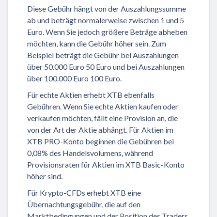
Diese Gebühr hängt von der Auszahlungssumme
ab und beträgt normalerweise zwischen 1 und 5
Euro. Wenn Sie jedoch größere Beträge abheben
möchten, kann die Gebühr höher sein. Zum
Beispiel beträgt die Gebühr bei Auszahlungen
über 50.000 Euro 50 Euro und bei Auszahlungen
über 100.000 Euro 100 Euro.
Für echte Aktien erhebt XTB ebenfalls
Gebühren. Wenn Sie echte Aktien kaufen oder
verkaufen möchten, fällt eine Provision an, die
von der Art der Aktie abhängt. Für Aktien im
XTB PRO-Konto beginnen die Gebühren bei
0,08% des Handelsvolumens, während
Provisionsraten für Aktien im XTB Basic-Konto
höher sind.
Für Krypto-CFDs erhebt XTB eine
Übernachtungsgebühr, die auf den
Marktbedingungen und der Position des Traders