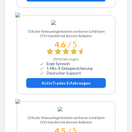
Zu ActivTrades
72% der Kleinanlegerkonten verlieren Geld beim
CFD-Handel mit diesem Anbieter
4.6
/ 5
253
Erfahrungen
Enge Spreads
1 Mio. € Einlagensicherung
Deutscher Support
ActivTrades
Erfahrungen
Zu eToro
52% der Kleinanlegerkonten verlieren Geld beim
CFD-Handel mit diesem Anbieter
4.5
/ 5