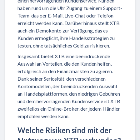
einen hervorragenden Kundenservice. Kunden
haben rund um die Uhr Zugang zu einem Support-
Team, das per E-Mail, Live-Chat oder Telefon
erreicht werden kann. Darüber hinaus stellt XTB
auch ein Demokonto zur Verfügung, das es
Kunden ermöglicht, ihre Handelsstrategien zu
testen, ohne tatsächliches Geld zu riskieren.
Insgesamt bietet XTB eine beeindruckende
Auswahl an Vorteilen, die den Kunden helfen,
erfolgreich an den Finanzmärkten zu agieren.
Dank seiner Seriosität, den verschiedenen
Kontomodellen, der beeindruckenden Auswahl
an Handelsplattformen, den niedrigen Gebühren
und dem hervorragenden Kundenservice ist XTB
zweifellos ein Online-Broker, der jedem Händler
empfohlen werden kann.
Welche Risiken sind mit der