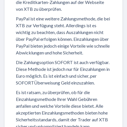
die Kreditkarten-Zahlungen auf der Webseite
von XTB zu überprüfen.
PayPal ist eine weitere Zahlungsmethode, die bei
XTB zur Verfügung steht. Allerdings ist es
wichtig zu beachten, dass Auszahlungen nicht
über PayPal erfolgen können. Einzahlungen über
PayPal bieten jedoch einige Vorteile wie schnelle
Abwicklungen und hohe Sicherheit.
Die Zahlungsoption SOFORT ist auch verfügbar.
Diese Methode ist jedoch nur für Einzahlungen in
Euro möglich. Es ist einfach und sicher, per
SOFORTÜberweisung Geld einzuzahlen.
Es ist ratsam, zu überprüfen, ob für die
Einzahlungsmethode Ihrer Wahl Gebühren
anfallen und welche Vorteile diese bietet. Alle
akzeptierten Einzahlungsmethoden bieten hohe
Sicherheitsstandards, damit der Trader auf XTB
sicher und unkompliziert handeln kann.