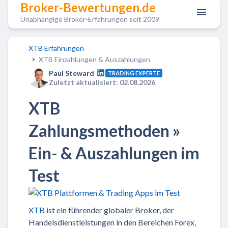
Broker-Bewertungen.de
Unabhängige Broker-Erfahrungen seit 2009
XTB Erfahrungen
XTB Einzahlungen & Auszahlungen
Paul Steward
TRADING EXPERTE
Zuletzt aktualisiert: 02.08.2026
XTB
Zahlungsmethoden »
Ein- & Auszahlungen im
Test
XTB
ist ein führender globaler Broker, der
Handelsdienstleistungen in den Bereichen Forex,