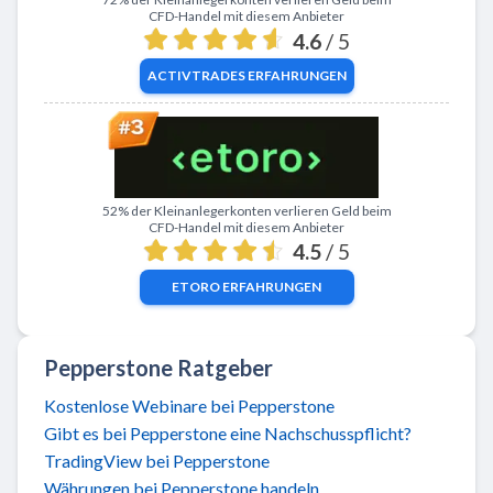
CFD-Handel mit diesem Anbieter
4.6
/ 5
ACTIVTRADES
ERFAHRUNGEN
Zu eToro
52% der Kleinanlegerkonten verlieren Geld beim
CFD-Handel mit diesem Anbieter
4.5
/ 5
ETORO
ERFAHRUNGEN
Pepperstone Ratgeber
Kostenlose Webinare bei Pepperstone
Gibt es bei Pepperstone eine Nachschusspflicht?
TradingView bei Pepperstone
Währungen bei Pepperstone handeln