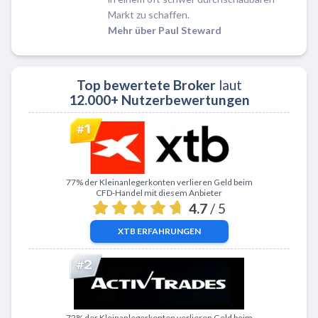
Markt zu schaffen.
Mehr über Paul Steward
Top bewertete Broker
laut
12.000+ Nutzerbewertungen
Zu XTB
77% der Kleinanlegerkonten verlieren Geld beim
CFD-Handel mit diesem Anbieter
4.7
/ 5
XTB
ERFAHRUNGEN
Zu ActivTrades
72% der Kleinanlegerkonten verlieren Geld beim