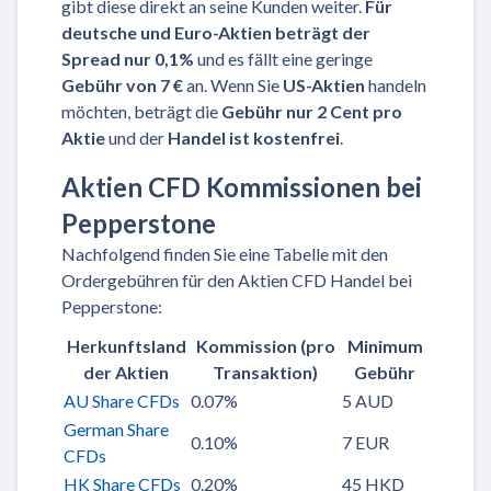
gibt diese direkt an seine Kunden weiter.
Für
deutsche und Euro-Aktien beträgt der
Spread nur 0,1%
und es fällt eine geringe
Gebühr von 7 €
an. Wenn Sie
US-Aktien
handeln
möchten, beträgt die
Gebühr nur 2 Cent pro
Aktie
und der
Handel ist kostenfrei
.
Aktien CFD Kommissionen bei
Pepperstone
Nachfolgend finden Sie eine Tabelle mit den
Ordergebühren für den Aktien CFD Handel bei
Pepperstone:
Herkunftsland
Kommission (pro
Minimum
der Aktien
Transaktion)
Gebühr
AU Share CFDs
0.07%
5 AUD
German Share
0.10%
7 EUR
CFDs
HK Share CFDs
0.20%
45 HKD