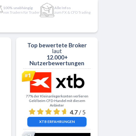
100% unabhängig
Alle Infos
von Tradern für Trader
zum FX & CFD Trading
Top bewertete Broker
laut
12.000+
Nutzerbewertungen
Zu XTB
77% der Kleinanlegerkonten verlieren
Geld beim CFD-Handel mit diesem
Anbieter
4.7
/ 5
XTB
ERFAHRUNGEN