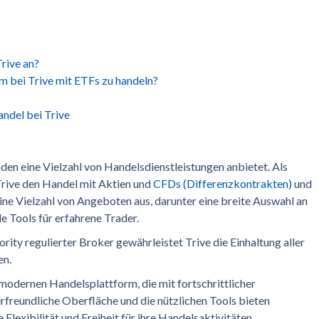
rive an?
um bei Trive mit ETFs zu handeln?
ndel bei Trive
unden eine Vielzahl von Handelsdienstleistungen anbietet. Als
Trive den Handel mit Aktien und
CFDs (Differenzkontrakten)
und
ine Vielzahl von Angeboten aus, darunter eine breite Auswahl an
 Tools für erfahrene Trader.
rity regulierter Broker gewährleistet Trive die Einhaltung aller
en.
odernen Handelsplattform, die mit fortschrittlicher
erfreundliche Oberfläche und die nützlichen Tools bieten
 Flexibilität und Freiheit für ihre Handelsaktivitäten.