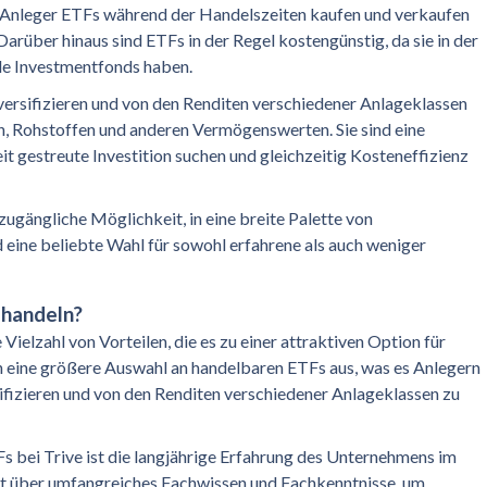
 Anleger ETFs während der Handelszeiten kaufen und verkaufen
 Darüber hinaus sind ETFs in der Regel kostengünstig, da sie in der
lle Investmentfonds haben.
versifizieren und von den Renditen verschiedener Anlageklassen
hen, Rohstoffen und anderen Vermögenswerten. Sie sind eine
eit gestreute Investition suchen und gleichzeitig Kosteneffizienz
ugängliche Möglichkeit, in eine breite Palette von
 eine beliebte Wahl für sowohl erfahrene als auch weniger
 handeln?
Vielzahl von Vorteilen, die es zu einer attraktiven Option für
h eine größere Auswahl an handelbaren ETFs aus, was es Anlegern
rsifizieren und von den Renditen verschiedener Anlageklassen zu
Fs bei Trive ist die langjährige Erfahrung des Unternehmens im
ügt über umfangreiches Fachwissen und Fachkenntnisse, um