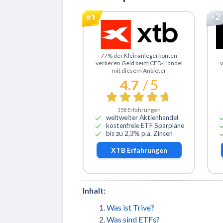
Zu XTB
Z
77% der Kleinanlegerkonten
verlieren Geld beim CFD-Handel
v
mit diesem Anbieter
4.7
/ 5
158
Erfahrungen
weltweiter Aktienhandel
kostenfreie ETF Sparpläne
bis zu 2,3% p.a. Zinsen
XTB
Erfahrungen
Inhalt:
Was ist Trive?
Was sind ETFs?