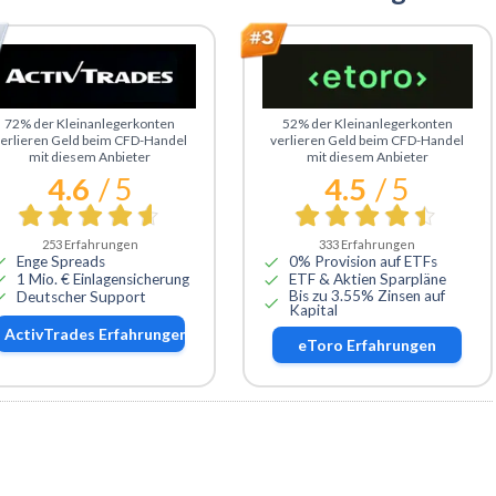
u ActivTrades
Zu eToro
72% der Kleinanlegerkonten
52% der Kleinanlegerkonten
erlieren Geld beim CFD-Handel
verlieren Geld beim CFD-Handel
mit diesem Anbieter
mit diesem Anbieter
4.6
/ 5
4.5
/ 5
253
Erfahrungen
333
Erfahrungen
Enge Spreads
0% Provision auf ETFs
1 Mio. € Einlagensicherung
ETF & Aktien Sparpläne
Bis zu 3.55% Zinsen auf
Deutscher Support
Kapital
ActivTrades
Erfahrungen
eToro
Erfahrungen