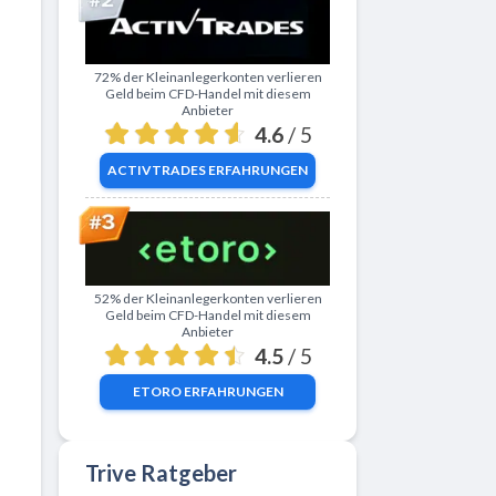
Zu ActivTrades
72% der Kleinanlegerkonten verlieren
Geld beim CFD-Handel mit diesem
Anbieter
4.6
/ 5
ACTIVTRADES
ERFAHRUNGEN
Zu eToro
52% der Kleinanlegerkonten verlieren
Geld beim CFD-Handel mit diesem
Anbieter
4.5
/ 5
ETORO
ERFAHRUNGEN
Trive Ratgeber