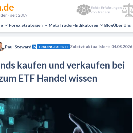
.de
Echte Erfahrungen
von Tradern
der - seit 2009
le
Forex Strategien
MetaTrader-Indikatoren
Blog
Über Uns
Zuletzt aktualisiert: 04.08.2026
Paul Steward
TRADING EXPERTE
nds kaufen und verkaufen bei
ie zum ETF Handel wissen