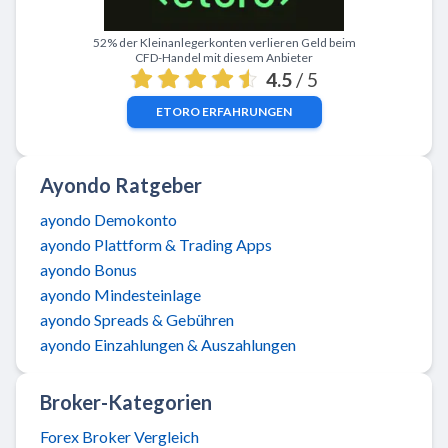
Zu eToro
52% der Kleinanlegerkonten verlieren Geld beim
CFD-Handel mit diesem Anbieter
4.5
/ 5
ETORO
ERFAHRUNGEN
Ayondo Ratgeber
ayondo Demokonto
ayondo Plattform & Trading Apps
ayondo Bonus
ayondo Mindesteinlage
ayondo Spreads & Gebühren
ayondo Einzahlungen & Auszahlungen
Broker-Kategorien
Forex Broker Vergleich