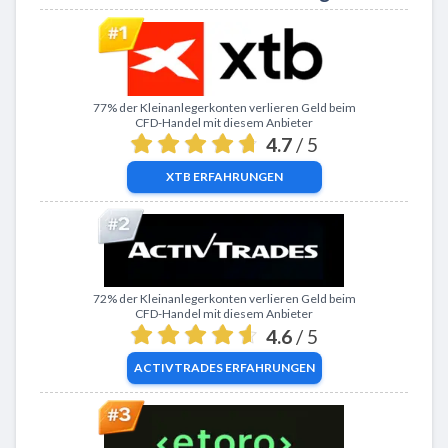
Zu XTB
77% der Kleinanlegerkonten verlieren Geld beim
CFD-Handel mit diesem Anbieter
4.7
/ 5
XTB
ERFAHRUNGEN
Zu ActivTrades
72% der Kleinanlegerkonten verlieren Geld beim
CFD-Handel mit diesem Anbieter
4.6
/ 5
ACTIVTRADES
ERFAHRUNGEN