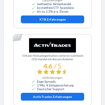
158
Erfahrungen
weltweiter Aktienhandel
kostenfreie ETF Sparpläne
bis zu 2,3% p.a. Zinsen
XTB
Erfahrungen
Zu ActivTrades
72% der Kleinanlegerkonten verlieren Geld beim
CFD-Handel mit diesem Anbieter
4.6
/ 5
253
Erfahrungen
Enge Spreads
1 Mio. € Einlagensicherung
Deutscher Support
ActivTrades
Erfahrungen