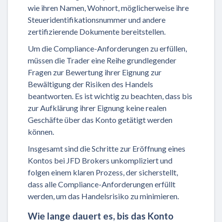
wie ihren Namen, Wohnort, möglicherweise ihre
Steueridentifikationsnummer und andere
zertifizierende Dokumente bereitstellen.
Um die Compliance-Anforderungen zu erfüllen,
müssen die Trader eine Reihe grundlegender
Fragen zur Bewertung ihrer Eignung zur
Bewältigung der Risiken des Handels
beantworten. Es ist wichtig zu beachten, dass bis
zur Aufklärung ihrer Eignung keine realen
Geschäfte über das Konto getätigt werden
können.
Insgesamt sind die Schritte zur Eröffnung eines
Kontos bei JFD Brokers unkompliziert und
folgen einem klaren Prozess, der sicherstellt,
dass alle Compliance-Anforderungen erfüllt
werden, um das Handelsrisiko zu minimieren.
Wie lange dauert es, bis das Konto