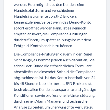
werden. Es ermöglicht es den Kunden, eine
Handelsplattform und verschiedene
Handelsinstrumente von JFD Brokers
kennenzulernen. Selbst wenn das Demo-Konto
sofort eröffnet werden kann, ist es dennoch
empfehlenswert, die Compliance-Prüfungen
durchzuführen, um später reibungslos mit dem
Echtgeld-Konto handeln zu können.
Die Compliance-Prüfungen dauern in der Regel
nicht lange, es kommt jedoch auch darauf an, wie
schnell der Kunde die erforderlichen Formulare
abschließt und einsendet. Sobald die Compliance
abgeschlossen ist, ist das Konto innerhalb von 24
bis 48 Stunden betriebsbereit. JFD Brokers ist
bestrebt, allen Kunden transparente und günstige
Konditionen sowie professionelle Unterstützung
durch seinen Alarm Manager und technische
Analyse zu bieten, um unerwünschte Verluste zu