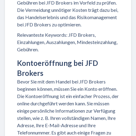
Gebühren bei JFD Brokers im Vorfeld zu prüfen.
Die Vermeidung unnötiger Kosten trägt dazu bei,
das Handelserlebnis und das Risikomanagement
bei JFD Brokers zu optimieren.
Relevanteste Keywords: JFD Brokers,
Einzahlungen, Auszahlungen, Mindesteinzahlung,
Gebühren.
Kontoeröffnung bei JFD
Brokers
Bevor Sie mit dem Handel bei JFD Brokers
beginnen können, müssen Sie ein Konto eröffnen.
Die Kontoeröffnung ist ein einfacher Prozess, der
online durchgeführt werden kann. Sie müssen
einige persönliche Informationen zur Verfügung
stellen, wie z. B. Ihren vollständigen Namen, Ihre
Adresse, Ihre E-Mail-Adresse und Ihre
Telefonnummer. Es gibt auch einige Fragen zu