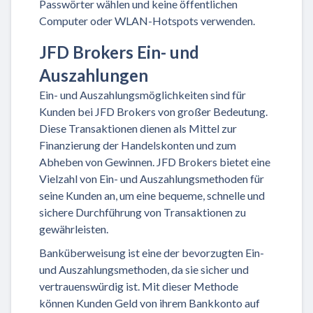
Passwörter wählen und keine öffentlichen
Computer oder WLAN-Hotspots verwenden.
JFD Brokers Ein- und
Auszahlungen
Ein- und Auszahlungsmöglichkeiten sind für
Kunden bei JFD Brokers von großer Bedeutung.
Diese Transaktionen dienen als Mittel zur
Finanzierung der Handelskonten und zum
Abheben von Gewinnen. JFD Brokers bietet eine
Vielzahl von Ein- und Auszahlungsmethoden für
seine Kunden an, um eine bequeme, schnelle und
sichere Durchführung von Transaktionen zu
gewährleisten.
Banküberweisung ist eine der bevorzugten Ein-
und Auszahlungsmethoden, da sie sicher und
vertrauenswürdig ist. Mit dieser Methode
können Kunden Geld von ihrem Bankkonto auf