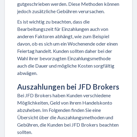
gutgeschrieben werden. Diese Methoden können
jedoch zusätzliche Gebühren verursachen.
Es ist wichtig zu beachten, dass die
Bearbeitungszeit für Einzahlungen auch von
anderen Faktoren abhängt, wie zum Beispiel
davon, ob es sich um ein Wochenende oder einen
Feiertag handelt. Kunden sollten daher bei der
Wahl ihrer bevorzugten Einzahlungsmethode
auch die Dauer und mögliche Kosten sorgfältig
abwägen.
Auszahlungen bei JFD Brokers
Bei JFD Brokers haben Kunden verschiedene
Möglichkeiten, Geld von ihrem Handelskonto
abzuheben. Im Folgenden finden Sie eine
Übersicht über die Auszahlungsmethoden und
Gebühren, die Kunden bei JFD Brokers beachten
sollten.