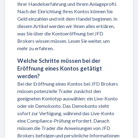
Ihrer Handelserfahrung und Ihrem Anlageprofil.
Nach der Einrichtung Ihres Kontos können Sie
Geld einzahlen und mit dem Handel beginnen. In
diesem Artikel werden wir Ihnen alles erklären,
was Sie über die Kontoeröffnung bei JFD
Brokers wissen müssen. Lesen Sie weiter, um
mehr zu erfahren.
Welche Schritte müssen bei der
Eröffnung eines Kontos getätigt
werden?
Bei der Eröffnung eines Kontos bei JFD Brokers
müssen potenzielle Trader zunächst den
geeigneten Kontotyp auswählen: ein Live-Konto
oder ein Demokonto. Das Demokonto steht
sofort zur Verfügung, während das Live-Konto
eine Compliance-Prüfung erfordert. Danach
müssen die Trader die Anweisungen von JFD
Brokers befolgen und persönliche Informationen