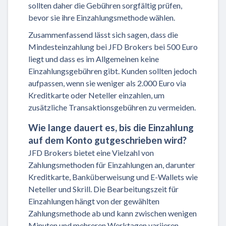
sollten daher die Gebühren sorgfältig prüfen,
bevor sie ihre Einzahlungsmethode wählen.
Zusammenfassend lässt sich sagen, dass die
Mindesteinzahlung bei JFD Brokers bei 500 Euro
liegt und dass es im Allgemeinen keine
Einzahlungsgebühren gibt. Kunden sollten jedoch
aufpassen, wenn sie weniger als 2.000 Euro via
Kreditkarte oder Neteller einzahlen, um
zusätzliche Transaktionsgebühren zu vermeiden.
Wie lange dauert es, bis die Einzahlung
auf dem Konto gutgeschrieben wird?
JFD Brokers bietet eine Vielzahl von
Zahlungsmethoden für Einzahlungen an, darunter
Kreditkarte, Banküberweisung und E-Wallets wie
Neteller und Skrill. Die Bearbeitungszeit für
Einzahlungen hängt von der gewählten
Zahlungsmethode ab und kann zwischen wenigen
Minuten und mehreren Werktagen variieren.