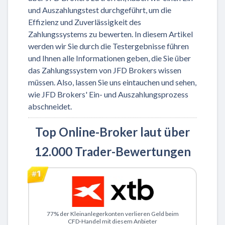
und Auszahlungstest durchgeführt, um die
Effizienz und Zuverlässigkeit des
Zahlungssystems zu bewerten. In diesem Artikel
werden wir Sie durch die Testergebnisse führen
und Ihnen alle Informationen geben, die Sie über
das Zahlungssystem von JFD Brokers wissen
müssen. Also, lassen Sie uns eintauchen und sehen,
wie JFD Brokers' Ein- und Auszahlungsprozess
abschneidet.
Top Online-Broker laut über
12.000 Trader-Bewertungen
Zu XTB
77% der Kleinanlegerkonten verlieren Geld beim
CFD-Handel mit diesem Anbieter