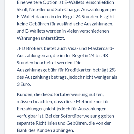
Eine weitere Option ist E-Wallets, einschließlich
Skrill, Neteller und SafeCharge. Auszahlungen per
E-Wallet dauern in der Regel 24 Stunden. Es gibt
keine Gebühren für ausländische Auszahlungen,
und E-Wallets werden in vielen verschiedenen
Währungen unterstützt.
JFD Brokers bietet auch Visa- und Mastercard-
Auszahlungen an, die in der Regel in 24 bis 48
Stunden bearbeitet werden. Die
Auszahlungsgebühr für Kreditkarten beträgt 2%
des Auszahlungsbetrags, jedoch nicht weniger als
3 Euro.
Kunden, die die Sofortüberweisung nutzen,
müssen beachten, dass diese Methode nur für
Einzahlungen, nicht jedoch für Auszahlungen
verfügbar ist. Bei der Sofortüberweisung gelten
separate Richtlinien und Gebühren, die von der
Bank des Kunden abhängen.