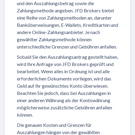
und den Auszahlungsbetrag sowie die
Zahlungsmethode angeben. JFD Brokers bietet
eine Reihe von Zahlungsmethoden an, darunter
Banküberweisungen, E-Wallets, Kreditkarten und
andere Online-Zahlungsanbieter. Je nach
gewählter Zahlungsmethode können
unterschiedliche Grenzen und Gebühren anfallen.
Sobald Sie den Auszahlungsantrag gestellt haben,
wird Ihre Anfrage von JFD Brokers geprüft und
bearbeitet. Wenn alles in Ordnung ist und alle
erforderlichen Dokumente vorliegen, wird das
Geld auf Ihr gewünschtes Konto überwiesen.
Beachten Sie jedoch, dass bei Auszahlungen in
einer anderen Währung als der Kontowährung
möglicherweise zusätzliche Gebühren anfallen
können.
Die genauen Kosten und Grenzen für
Auszahlungen hängen von der gewählten