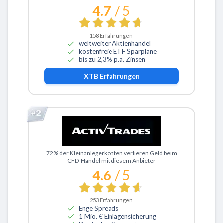
4.7
/ 5
158
Erfahrungen
weltweiter Aktienhandel
kostenfreie ETF Sparpläne
bis zu 2,3% p.a. Zinsen
XTB
Erfahrungen
Zu ActivTrades
72% der Kleinanlegerkonten verlieren Geld beim
CFD-Handel mit diesem Anbieter
4.6
/ 5
253
Erfahrungen
Enge Spreads
1 Mio. € Einlagensicherung