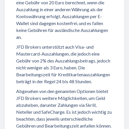
eine Gebühr von 20 Euro berechnet, wenn die
Auszahlung in einer anderen Währung als der
Kontowährung erfolgt. Auszahlungen per E-
Wallet sind dagegen kostenfrei, und es fallen
keine Gebühren für ausländische Auszahlungen
an.
JFD Brokers unterstützt auch Visa- und
Mastercard-Auszahlungen, die jedoch eine
Gebühr von 2% des Auszahlungsbetrags, jedoch
nicht weniger als 3 Euro, haben. Die
Bearbeitungszeit für Kreditkartenauszahlungen
beträgt in der Regel 24 bis 48 Stunden.
Abgesehen von den genannten Optionen bietet
JFD Brokers weitere Möglichkeiten, um Geld
abzuheben, darunter Zahlungen via Skrill,
Neteller und SafeCharge. Es ist jedoch wichtig zu
beachten, dass jeweils unterschiedliche
Gebühren und Bearbeitungszeit anfallen können.