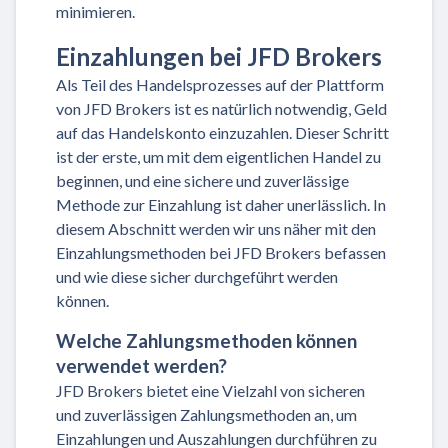
minimieren.
Einzahlungen bei JFD Brokers
Als Teil des Handelsprozesses auf der Plattform
von JFD Brokers ist es natürlich notwendig, Geld
auf das Handelskonto einzuzahlen. Dieser Schritt
ist der erste, um mit dem eigentlichen Handel zu
beginnen, und eine sichere und zuverlässige
Methode zur Einzahlung ist daher unerlässlich. In
diesem Abschnitt werden wir uns näher mit den
Einzahlungsmethoden bei JFD Brokers befassen
und wie diese sicher durchgeführt werden
können.
Welche Zahlungsmethoden können
verwendet werden?
JFD Brokers bietet eine Vielzahl von sicheren
und zuverlässigen Zahlungsmethoden an, um
Einzahlungen und Auszahlungen durchführen zu