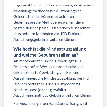
Insgesamt bietet JFD Brokers eine gute Auswahl
an Zahlungsmethoden zur Auszahlung von
Geldern. Kunden können je nach ihren
Bedürfnissen die Methode auswählen, die am
besten zu ihnen passt. Es ist jedoch zu beachten,
dass bei allen Methoden von JFD Brokern
Auszahlungsgebühren anfallen können.
Wie hoch ist die Mindestauszahlung
und welche Gebühren fallen an?
Als renommierter Online-Broker legt JFD
Brokers großen Wert auf eine schnelle und
unkomplizierte Abwicklung von Ein- und
Auszahlungen. Die Mindestauszahlung bei JFD
Brokers beträgt 50 Euro. Es ist jedoch zu
beachten, dass je nach gewählter
Auszahlungsmethode Gebühren anfallen können.
Für Auszahlungen per Banküberweisung wird