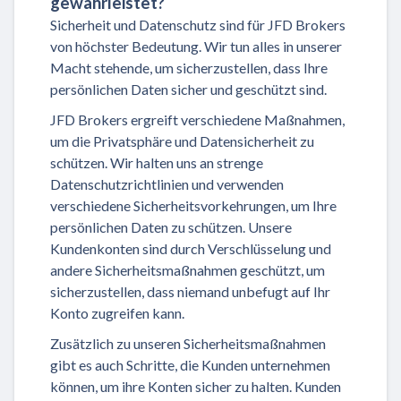
gewährleistet?
Sicherheit und Datenschutz sind für JFD Brokers
von höchster Bedeutung. Wir tun alles in unserer
Macht stehende, um sicherzustellen, dass Ihre
persönlichen Daten sicher und geschützt sind.
JFD Brokers ergreift verschiedene Maßnahmen,
um die Privatsphäre und Datensicherheit zu
schützen. Wir halten uns an strenge
Datenschutzrichtlinien und verwenden
verschiedene Sicherheitsvorkehrungen, um Ihre
persönlichen Daten zu schützen. Unsere
Kundenkonten sind durch Verschlüsselung und
andere Sicherheitsmaßnahmen geschützt, um
sicherzustellen, dass niemand unbefugt auf Ihr
Konto zugreifen kann.
Zusätzlich zu unseren Sicherheitsmaßnahmen
gibt es auch Schritte, die Kunden unternehmen
können, um ihre Konten sicher zu halten. Kunden