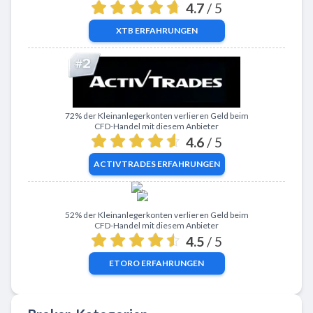
4.7
/ 5
XTB
ERFAHRUNGEN
Zu ActivTrades
72% der Kleinanlegerkonten verlieren Geld beim
CFD-Handel mit diesem Anbieter
4.6
/ 5
ACTIVTRADES
ERFAHRUNGEN
Zu eToro
52% der Kleinanlegerkonten verlieren Geld beim
CFD-Handel mit diesem Anbieter
4.5
/ 5
ETORO
ERFAHRUNGEN