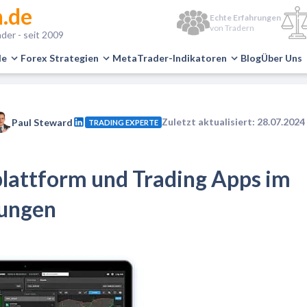
.de
Echte Erfahrungen
von Tradern
der - seit 2009
le
Forex Strategien
MetaTrader-Indikatoren
Blog
Über Uns
Zuletzt aktualisiert: 28.07.2024
Paul Steward
TRADING EXPERTE
lattform und Trading Apps im
rungen