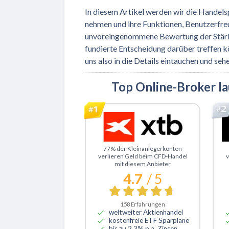
In diesem Artikel werden wir die Handels
nehmen und ihre Funktionen, Benutzerfreu
unvoreingenommene Bewertung der Stärke
fundierte Entscheidung darüber treffen kön
uns also in die Details eintauchen und se
Top Online-Broker l
Zu XTB
Z
77% der Kleinanlegerkonten
verlieren Geld beim CFD-Handel
v
mit diesem Anbieter
4.7
/ 5
158
Erfahrungen
weltweiter Aktienhandel
kostenfreie ETF Sparpläne
bis zu 2,3% p.a. Zinsen