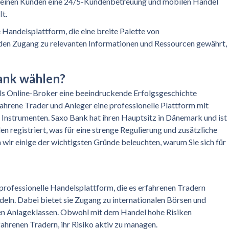
 seinen Kunden eine 24/5-Kundenbetreuung und mobilen Handel
lt.
 Handelsplattform, die eine breite Palette von
den Zugang zu relevanten Informationen und Ressourcen gewährt,
ank wählen?
als Online-Broker eine beeindruckende Erfolgsgeschichte
hrene Trader und Anleger eine professionelle Plattform mit
 Instrumenten. Saxo Bank hat ihren Hauptsitz in Dänemark und ist
 registriert, was für eine strenge Regulierung und zusätzliche
n wir einige der wichtigsten Gründe beleuchten, warum Sie sich für
professionelle Handelsplattform, die es erfahrenen Tradern
eln. Dabei bietet sie Zugang zu internationalen Börsen und
en Anlageklassen. Obwohl mit dem Handel hohe Risiken
ahrenen Tradern, ihr Risiko aktiv zu managen.