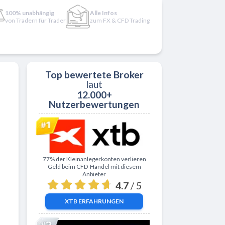
100% unabhängig
Alle Infos
von Tradern für Trader
zum FX & CFD Trading
Top bewertete Broker
laut
12.000+
Nutzerbewertungen
Zu XTB
77% der Kleinanlegerkonten verlieren
Geld beim CFD-Handel mit diesem
Anbieter
4.7
/ 5
XTB
ERFAHRUNGEN