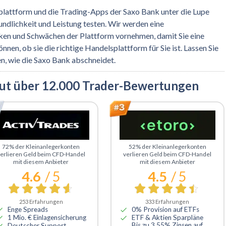
plattform und die Trading-Apps der Saxo Bank unter die Lupe
ndlichkeit und Leistung testen. Wir werden eine
n und Schwächen der Plattform vornehmen, damit Sie eine
nen, ob sie die richtige Handelsplattform für Sie ist. Lassen Sie
hen, wie die Saxo Bank abschneidet.
aut über 12.000 Trader-Bewertungen
u ActivTrades
Zu eToro
72% der Kleinanlegerkonten
52% der Kleinanlegerkonten
erlieren Geld beim CFD-Handel
verlieren Geld beim CFD-Handel
mit diesem Anbieter
mit diesem Anbieter
4.6
/ 5
4.5
/ 5
253
Erfahrungen
333
Erfahrungen
Enge Spreads
0% Provision auf ETFs
1 Mio. € Einlagensicherung
ETF & Aktien Sparpläne
Bis zu 3.55% Zinsen auf
Deutscher Support