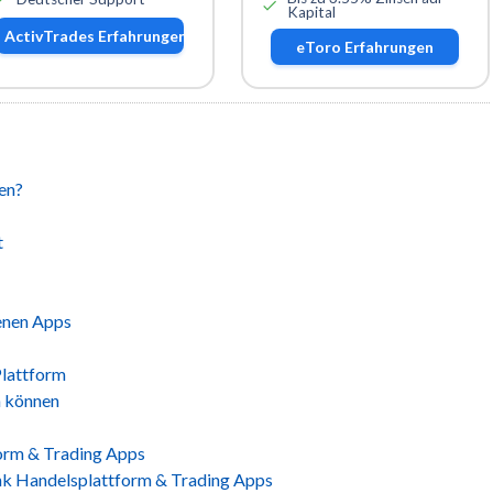
Kapital
ActivTrades
Erfahrungen
eToro
Erfahrungen
en?
t
enen Apps
Plattform
n können
form & Trading Apps
nk Handelsplattform & Trading Apps