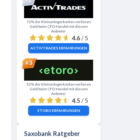
Zu ActivTrades
72% der Kleinanlegerkonten verlieren
Geld beim CFD-Handel mit diesem
Anbieter
4.6
/ 5
ACTIVTRADES
ERFAHRUNGEN
Zu eToro
52% der Kleinanlegerkonten verlieren
Geld beim CFD-Handel mit diesem
Anbieter
4.5
/ 5
ETORO
ERFAHRUNGEN
Saxobank Ratgeber