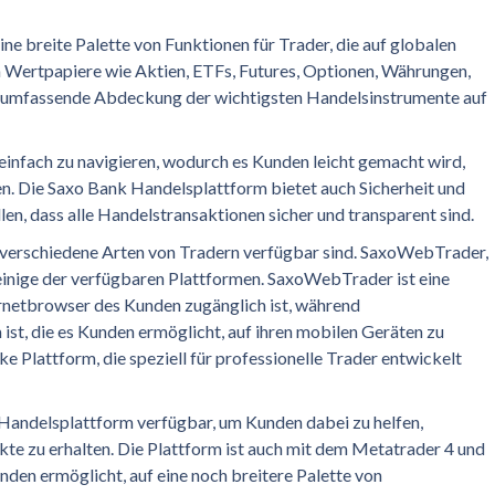
ne breite Palette von Funktionen für Trader, die auf globalen
 Wertpapiere wie Aktien, ETFs, Futures, Optionen, Währungen,
e umfassende Abdeckung der wichtigsten Handelsinstrumente auf
 einfach zu navigieren, wodurch es Kunden leicht gemacht wird,
ren. Die Saxo Bank Handelsplattform bietet auch Sicherheit und
en, dass alle Handelstransaktionen sicher und transparent sind.
r verschiedene Arten von Tradern verfügbar sind. SaxoWebTrader,
inige der verfügbaren Plattformen. SaxoWebTrader ist eine
ernetbrowser des Kunden zugänglich ist, während
st, die es Kunden ermöglicht, auf ihren mobilen Geräten zu
ke Plattform, die speziell für professionelle Trader entwickelt
 Handelsplattform verfügbar, um Kunden dabei zu helfen,
kte zu erhalten. Die Plattform ist auch mit dem Metatrader 4 und
den ermöglicht, auf eine noch breitere Palette von