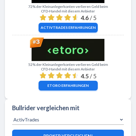
Zu ActivTrades
72% der Kleinanlegerkonten verlieren Geld beim
CFD-Handel mit diesem Anbieter
4.6
/ 5
ACTIVTRADES
ERFAHRUNGEN
Zu eToro
52% der Kleinanlegerkonten verlieren Geld beim
CFD-Handel mit diesem Anbieter
4.5
/ 5
ETORO
ERFAHRUNGEN
Bullrider vergleichen mit
BROKER VERGLEICHEN!