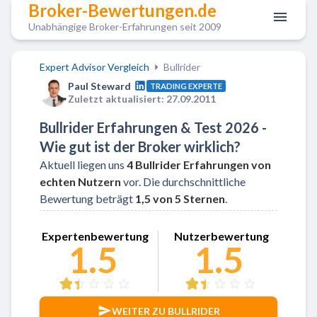
Broker-Bewertungen.de
Unabhängige Broker-Erfahrungen seit 2009
Expert Advisor Vergleich
Bullrider
Paul Steward
TRADING EXPERTE
Zuletzt aktualisiert: 27.09.2011
Bullrider Erfahrungen & Test 2026 -
Wie gut ist der Broker wirklich?
Aktuell liegen uns
4
Bullrider
Erfahrungen
von
echten Nutzern
vor. Die durchschnittliche
Bewertung beträgt
1,5
von 5 Sternen
.
Zu Bullrider
Expertenbewertung
Nutzerbewertung
1.5
1.5
WEITER ZU BULLRIDER