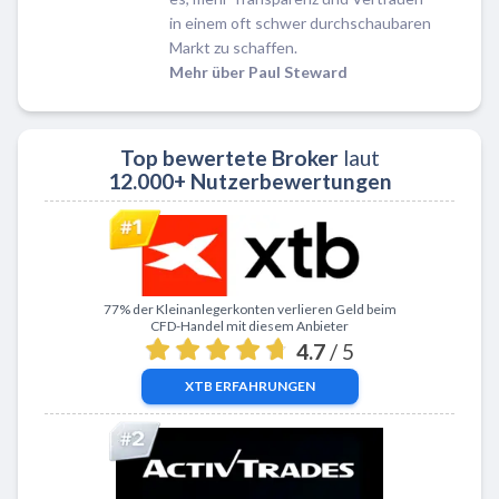
in einem oft schwer durchschaubaren
Markt zu schaffen.
Mehr über Paul Steward
Top bewertete Broker
laut
12.000+ Nutzerbewertungen
Zu XTB
77% der Kleinanlegerkonten verlieren Geld beim
CFD-Handel mit diesem Anbieter
4.7
/ 5
XTB
ERFAHRUNGEN