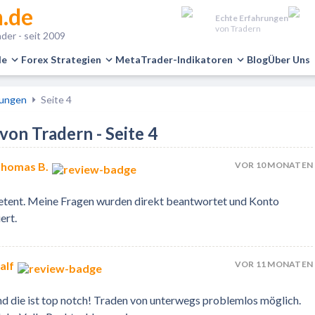
.de
Echte Erfahrungen
von Tradern
der - seit 2009
le
Forex Strategien
MetaTrader-Indikatoren
Blog
Über Uns
rungen
Seite 4
on Tradern - Seite 4
VOR 10 MONATEN
Thomas B.
etent. Meine Fragen wurden direkt beantwortet und Konto
ert.
VOR 11 MONATEN
alf
nd die ist top notch! Traden von unterwegs problemlos möglich.