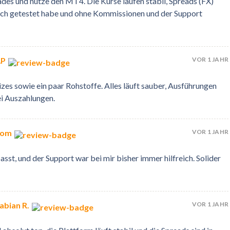
des und nutze den MT4. Die Kurse laufen stabil, Spreads (FX)
e ich getestet habe und ohne Kommissionen und der Support
VOR 1 JAHR
AP
es sowie ein paar Rohstoffe. Alles läuft sauber, Ausführungen
ei Auszahlungen.
VOR 1 JAHR
Tom
asst, und der Support war bei mir bisher immer hilfreich. Solider
VOR 1 JAHR
abian R.