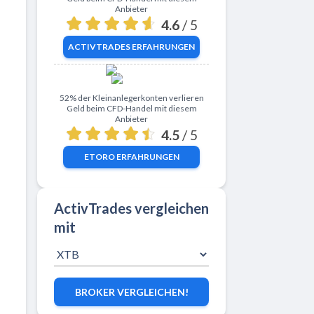
Anbieter
4.6
/ 5
ACTIVTRADES
ERFAHRUNGEN
Zu eToro
52% der Kleinanlegerkonten verlieren
Geld beim CFD-Handel mit diesem
Anbieter
4.5
/ 5
ETORO
ERFAHRUNGEN
ActivTrades vergleichen
mit
BROKER VERGLEICHEN!