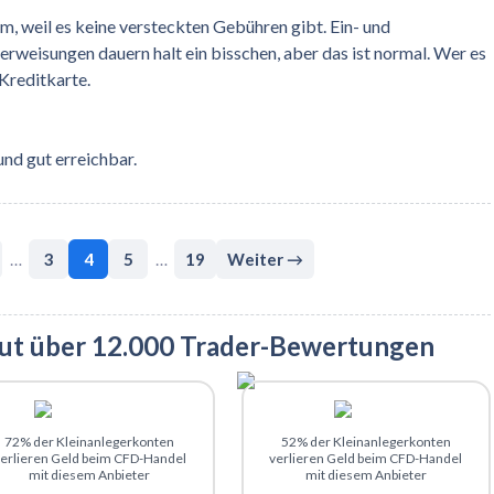
em, weil es keine versteckten Gebühren gibt. Ein- und
weisungen dauern halt ein bisschen, aber das ist normal. Wer es
 Kreditkarte.
und gut erreichbar.
3
4
5
19
Weiter →
…
…
aut über 12.000 Trader-Bewertungen
Zu ActivTrades
Zu eToro
72% der Kleinanlegerkonten
52% der Kleinanlegerkonten
erlieren Geld beim CFD-Handel
verlieren Geld beim CFD-Handel
mit diesem Anbieter
mit diesem Anbieter