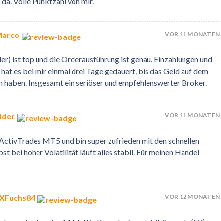
da. Volle Punktzahl von mir.
VOR 11 MONATEN
Marco
er) ist top und die Orderausführung ist genau. Einzahlungen und
hat es bei mir einmal drei Tage gedauert, bis das Geld auf dem
n haben. Insgesamt ein seriöser und empfehlenswerter Broker.
VOR 11 MONATEN
ider
 ActivTrades MT5 und bin super zufrieden mit den schnellen
t bei hoher Volatilität läuft alles stabil. Für meinen Handel
VOR 12 MONATEN
FXFuchs84