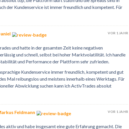
absolut top, die Plattform läuft stabil und die Spreads sind in
uch der Kundenservice ist immer freundlich und kompetent. Für
VOR 1 JAHR
aniel
rades und hatte in der gesamten Zeit keine negativen
lässig und schnell, selbst bei hoher Marktvolatilität. Ich handle
tabilität und Performance der Plattform sehr zufrieden.
chsprachige Kundenservice immer freundlich, kompetent und gut
edes Mal reibungslos und meistens innerhalb eines Werktags. Für
ssioneller Abwicklung suchen kann ich ActivTrades absolut
VOR 1 JAHR
Markus Feldmann
ades aktiv und habe insgesamt eine gute Erfahrung gemacht. Die