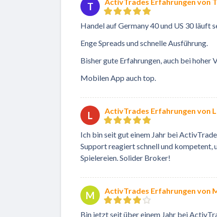
ActivTrades Erfahrungen von T
T
Handel auf Germany 40 und US 30 läuft se
Enge Spreads und schnelle Ausführung.
Bisher gute Erfahrungen, auch bei hoher Vo
Mobilen App auch top.
ActivTrades Erfahrungen von L
L
Ich bin seit gut einem Jahr bei ActivTrade
Support reagiert schnell und kompetent,
Spielereien. Solider Broker!
ActivTrades Erfahrungen von 
M
Bin jetzt seit über einem Jahr bei Activ