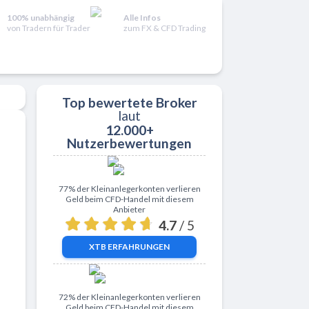
100% unabhängig
Alle Infos
von Tradern für Trader
zum FX & CFD Trading
Top bewertete Broker
laut
12.000+
Nutzerbewertungen
Zu XTB
77% der Kleinanlegerkonten verlieren
Geld beim CFD-Handel mit diesem
Anbieter
4.7
/ 5
XTB
ERFAHRUNGEN
Zu ActivTrades
72% der Kleinanlegerkonten verlieren
Geld beim CFD-Handel mit diesem