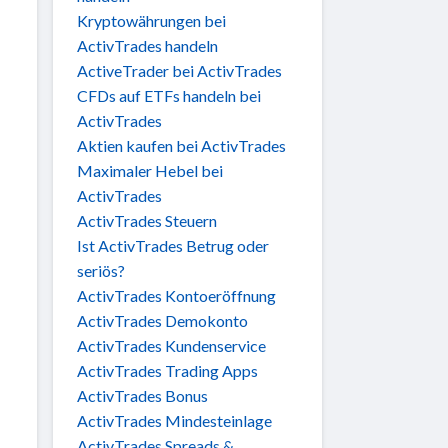
Kryptowährungen bei
ActivTrades handeln
ActiveTrader bei ActivTrades
CFDs auf ETFs handeln bei
ActivTrades
Aktien kaufen bei ActivTrades
Maximaler Hebel bei
ActivTrades
ActivTrades Steuern
Ist ActivTrades Betrug oder
seriös?
ActivTrades Kontoeröffnung
ActivTrades Demokonto
ActivTrades Kundenservice
ActivTrades Trading Apps
ActivTrades Bonus
ActivTrades Mindesteinlage
ActivTrades Spreads &