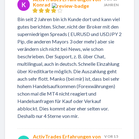
K
Konrad
JAHREN
Bin seit 2 Jahren bin ich Kunde dort und kann viel
gutes berichten. Sicher, nicht der Broker mit den
superniedrigen Spreads ( EURUSD und USDJPY 2
Pip, die anderen Mayors 3 oder mehr) aber sie
verändern sich nicht bei News, wie schon
beschrieben. Der Support, z. B. über Chat,
multilingual, auch in deutsch. Schnelle Einzahlung
über Kreditkarte möglich. Die Auszahlung geht
auch sehr flott. Manko (bei mir) ist, dass bei sehr
hohem Handelsaufkommen (Forexwährungen)
schon mal die MT4 nicht reagiert und
Handelsanfragen für Kauf oder Verkauf
abblockt. Dies kommt aber eher selten vor.
Deshalb nur 4 Sterne von mir.
ActivTrades Erfahrungen von
VOR 15