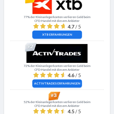
Zu XTB
77% der Kleinanlegerkonten verlieren Geld beim
CFD-Handel mit diesem Anbieter
4.7
/ 5
XTB
ERFAHRUNGEN
Zu ActivTrades
72% der Kleinanlegerkonten verlieren Geld beim
CFD-Handel mit diesem Anbieter
4.6
/ 5
ACTIVTRADES
ERFAHRUNGEN
Zu eToro
52% der Kleinanlegerkonten verlieren Geld beim
CFD-Handel mit diesem Anbieter
4.5
/ 5