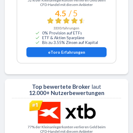
52% der Kleinanlegerkonten verlieren Geld beim
CFD-Handel mit diesem Anbieter
4.5
/ 5
333
Erfahrungen
0% Provision auf ETFs
ETF & Aktien Sparpläne
Bis zu 3.55% Zinsen auf Kapital
eToro
Erfahrungen
Top bewertete Broker
laut
12.000+ Nutzerbewertungen
Zu XTB
77% der Kleinanlegerkonten verlieren Geld beim
CFD-Handel mit diesem Anbieter