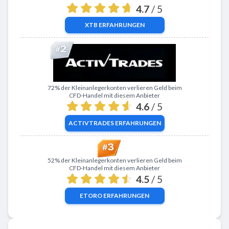
4.7
/ 5
XTB
ERFAHRUNGEN
Zu ActivTrades
72% der Kleinanlegerkonten verlieren Geld beim
CFD-Handel mit diesem Anbieter
4.6
/ 5
ACTIVTRADES
ERFAHRUNGEN
Zu eToro
52% der Kleinanlegerkonten verlieren Geld beim
CFD-Handel mit diesem Anbieter
4.5
/ 5
ETORO
ERFAHRUNGEN