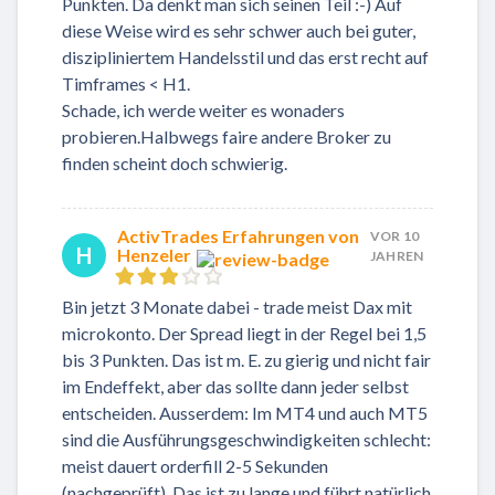
Punkten. Da denkt man sich seinen Teil :-) Auf
diese Weise wird es sehr schwer auch bei guter,
diszipliniertem Handelsstil und das erst recht auf
Timframes < H1.
Schade, ich werde weiter es wonaders
probieren.Halbwegs faire andere Broker zu
finden scheint doch schwierig.
ActivTrades Erfahrungen von
VOR 10
H
Henzeler
JAHREN
Bin jetzt 3 Monate dabei - trade meist Dax mit
microkonto. Der Spread liegt in der Regel bei 1,5
bis 3 Punkten. Das ist m. E. zu gierig und nicht fair
im Endeffekt, aber das sollte dann jeder selbst
entscheiden. Ausserdem: Im MT4 und auch MT5
sind die Ausführungsgeschwindigkeiten schlecht:
meist dauert orderfill 2-5 Sekunden
(nachgeprüft). Das ist zu lange und führt natürlich