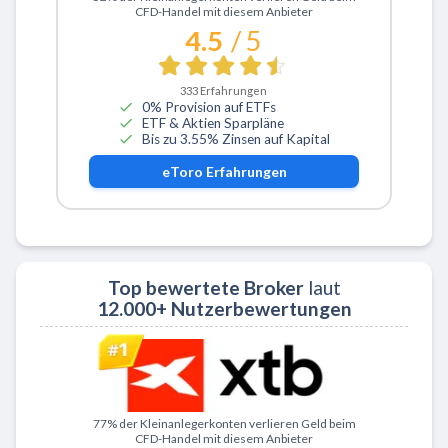
CFD-Handel mit diesem Anbieter
4.5
/ 5
333
Erfahrungen
0% Provision auf ETFs
ETF & Aktien Sparpläne
Bis zu 3.55% Zinsen auf Kapital
eToro
Erfahrungen
Top bewertete Broker
laut
12.000+ Nutzerbewertungen
Zu XTB
77% der Kleinanlegerkonten verlieren Geld beim
CFD-Handel mit diesem Anbieter