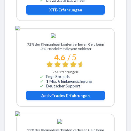
bis zu 2,3% p.a. Zinsen
XTB
Erfahrungen
Zu ActivTrades
72% der Kleinanlegerkonten verlieren Geld beim
CFD-Handel mit diesem Anbieter
4.6
/ 5
253
Erfahrungen
Enge Spreads
1 Mio. € Einlagensicherung
Deutscher Support
ActivTrades
Erfahrungen
Zu eToro
52% der Kleinanlegerkonten verlieren Geld beim