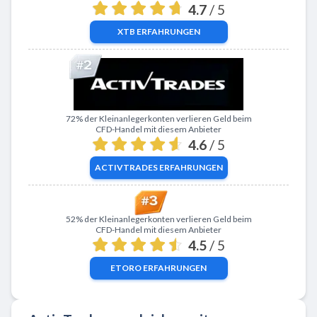
4.7
/ 5
XTB
ERFAHRUNGEN
Zu ActivTrades
72% der Kleinanlegerkonten verlieren Geld beim
CFD-Handel mit diesem Anbieter
4.6
/ 5
ACTIVTRADES
ERFAHRUNGEN
Zu eToro
52% der Kleinanlegerkonten verlieren Geld beim
CFD-Handel mit diesem Anbieter
4.5
/ 5
ETORO
ERFAHRUNGEN