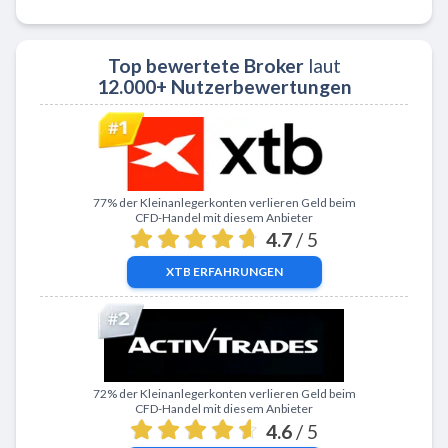
Top bewertete Broker
laut
12.000+ Nutzerbewertungen
Zu XTB
77% der Kleinanlegerkonten verlieren Geld beim
CFD-Handel mit diesem Anbieter
4.7
/ 5
XTB
ERFAHRUNGEN
Zu ActivTrades
72% der Kleinanlegerkonten verlieren Geld beim
CFD-Handel mit diesem Anbieter
4.6
/ 5