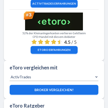
ACTIVTRADES
ERFAHRUNGEN
Zu eToro
52% der Kleinanlegerkonten verlieren Geld beim
CFD-Handel mit diesem Anbieter
4.5
/ 5
ETORO
ERFAHRUNGEN
eToro vergleichen mit
BROKER VERGLEICHEN!
eToro Ratgeber