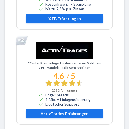
kostenfreie ETF Sparpläne
bis zu 2,3% p.a. Zinsen
XTB
Erfahrungen
Zu ActivTrades
72% der Kleinanlegerkonten verlieren Geld beim
CFD-Handel mit diesem Anbieter
4.6
/ 5
253
Erfahrungen
Enge Spreads
1 Mio. € Einlagensicherung
Deutscher Support
ActivTrades
Erfahrungen