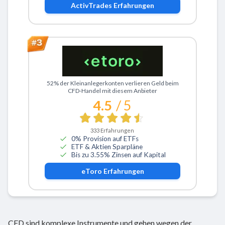
ActivTrades
Erfahrungen
Zu eToro
52% der Kleinanlegerkonten verlieren Geld beim
CFD-Handel mit diesem Anbieter
4.5
/ 5
333
Erfahrungen
0% Provision auf ETFs
ETF & Aktien Sparpläne
Bis zu 3.55% Zinsen auf Kapital
eToro
Erfahrungen
CFD sind komplexe Instrumente und gehen wegen der