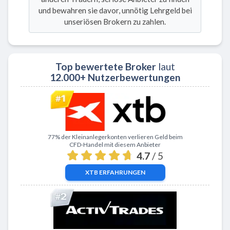
und bewahren sie davor, unnötig Lehrgeld bei
unseriösen Brokern zu zahlen.
Top bewertete Broker
laut
12.000+ Nutzerbewertungen
Zu XTB
77% der Kleinanlegerkonten verlieren Geld beim
CFD-Handel mit diesem Anbieter
4.7
/ 5
XTB
ERFAHRUNGEN