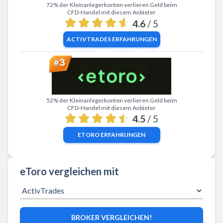
Zu ActivTrades
72% der Kleinanlegerkonten verlieren Geld beim
CFD-Handel mit diesem Anbieter
4.6
/ 5
ACTIVTRADES
ERFAHRUNGEN
Zu eToro
52% der Kleinanlegerkonten verlieren Geld beim
CFD-Handel mit diesem Anbieter
4.5
/ 5
ETORO
ERFAHRUNGEN
eToro vergleichen mit
BROKER VERGLEICHEN!