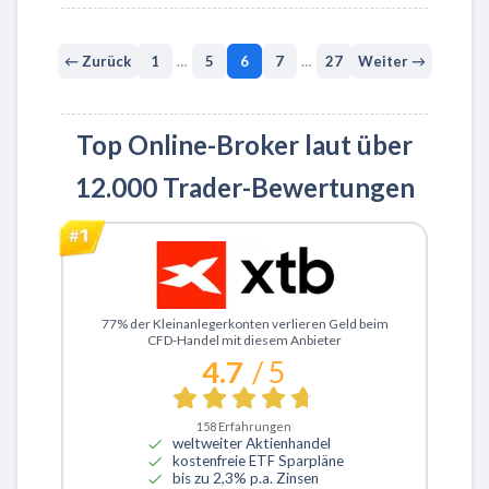
← Zurück
1
…
5
6
7
…
27
Weiter →
Top Online-Broker laut über
12.000 Trader-Bewertungen
Zu XTB
77% der Kleinanlegerkonten verlieren Geld beim
CFD-Handel mit diesem Anbieter
4.7
/ 5
158
Erfahrungen
weltweiter Aktienhandel
kostenfreie ETF Sparpläne
bis zu 2,3% p.a. Zinsen