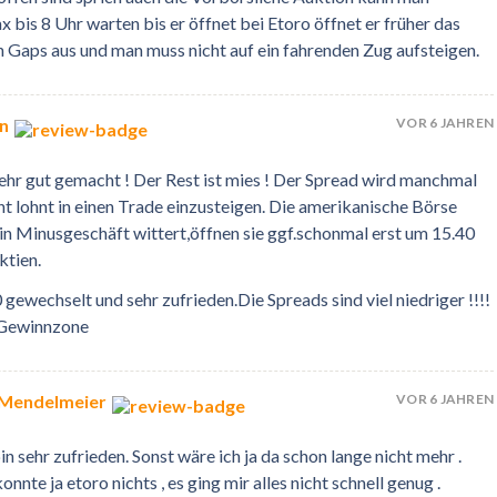
bis 8 Uhr warten bis er öffnet bei Etoro öffnet er früher das
 Gaps aus und man muss nicht auf ein fahrenden Zug aufsteigen.
VOR 6 JAHREN
an
sehr gut gemacht ! Der Rest ist mies ! Der Spread wird manchmal
 lohnt in einen Trade einzusteigen. Die amerikanische Börse
 ein Minusgeschäft wittert,öffnen sie ggf.schonmal erst um 15.40
ktien.
gewechselt und sehr zufrieden.Die Spreads sind viel niedriger !!!!
e Gewinnzone
VOR 6 JAHREN
 Mendelmeier
in sehr zufrieden. Sonst wäre ich ja da schon lange nicht mehr .
nnte ja etoro nichts , es ging mir alles nicht schnell genug .