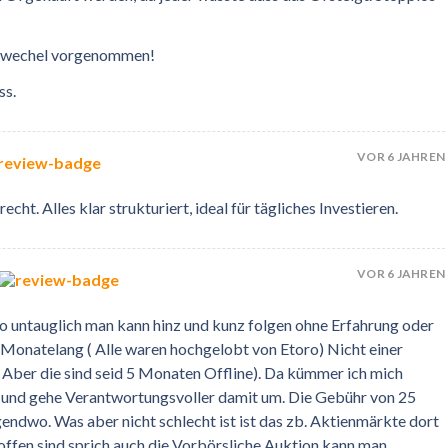
rswechel vorgenommen!
ss.
VOR 6 JAHREN
echt. Alles klar strukturiert, ideal für tägliches Investieren.
VOR 6 JAHREN
oro untauglich man kann hinz und kunz folgen ohne Erfahrung oder
e Monatelang ( Alle waren hochgelobt von Etoro) Nicht einer
Aber die sind seid 5 Monaten Offline). Da kümmer ich mich
er und gehe Verantwortungsvoller damit um. Die Gebühr von 25
endwo. Was aber nicht schlecht ist ist das zb. Aktienmärkte dort
offen sind sprich auch die Vorbörsliche Auktion kann man