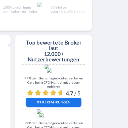
100% unabhängig
Alle Infos
von Tradern für Trader
zum FX & CFD Trading
Top bewertete Broker
laut
12.000+
Nutzerbewertungen
Zu XTB
77% der Kleinanlegerkonten verlieren
Geld beim CFD-Handel mit diesem
Anbieter
4.7
/ 5
XTB
ERFAHRUNGEN
Zu ActivTrades
72% der Kleinanlegerkonten verlieren
Geld beim CFD-Handel mit diesem