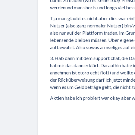
damit zu traden (wo es keine 100$ Preisdi
werdenund man shorts und longs viel besse
Tja man glaubt es nicht aber dies war ein
Nutzer (also ganz normaler Nutzer) bin/wa
also nur auf der Plattform traden. Im Grun
lebensende bleiben müssen. Über eigene c
aufbewahrt. Also sowas armseliges auf ein
3. Hab dann mit dem support chat, die Da
hat mir das dann erklärt. Daraufhin habe
annehmen ist etoro echt flott) und wollt
der Rücküberweisung darf ich jetzt mindes
wenn es um Geldbeträge geht, die nicht z
Aktien habe ich probiert war okay aber