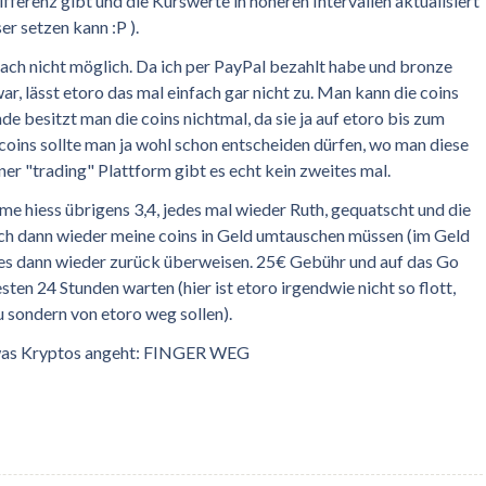
fferenz gibt und die Kurswerte in höheren Intervallen aktualisiert
r setzen kann :P ).
fach nicht möglich. Da ich per PayPal bezahlt habe und bronze
r, lässt etoro das mal einfach gar nicht zu. Man kann die coins
de besitzt man die coins nichtmal, da sie ja auf etoro bis zum
oins sollte man ja wohl schon entscheiden dürfen, wo man diese
er "trading" Plattform gibt es echt kein zweites mal.
me hiess übrigens 3,4, jedes mal wieder Ruth, gequatscht und die
 ich dann wieder meine coins in Geld umtauschen müssen (im Geld
e es dann wieder zurück überweisen. 25€ Gebühr und auf das Go
ten 24 Stunden warten (hier ist etoro irgendwie nicht so flott,
u sondern von etoro weg sollen).
 was Kryptos angeht: FINGER WEG