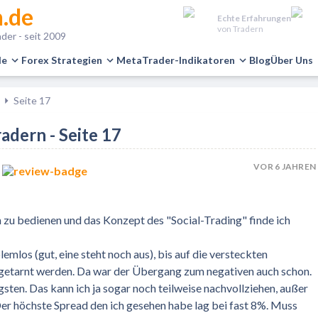
.de
Echte Erfahrungen
von Tradern
der - seit 2009
le
Forex Strategien
MetaTrader-Indikatoren
Blog
Über Uns
Seite 17
adern - Seite 17
VOR 6 JAHREN
h zu bedienen und das Konzept des "Social-Trading" finde ich
emlos (gut, eine steht noch aus), bis auf die versteckten
etarnt werden. Da war der Übergang zum negativen auch schon.
igsten. Das kann ich ja sogar noch teilweise nachvollziehen, außer
er höchste Spread den ich gesehen habe lag bei fast 8%. Muss