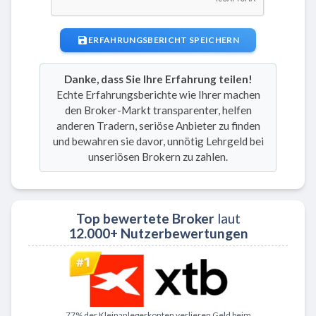
ERFAHRUNGSBERICHT SPEICHERN
Danke, dass Sie Ihre Erfahrung teilen!
Echte Erfahrungsberichte wie Ihrer machen
den Broker-Markt transparenter, helfen
anderen Tradern, seriöse Anbieter zu finden
und bewahren sie davor, unnötig Lehrgeld bei
unseriösen Brokern zu zahlen.
Top bewertete Broker
laut
12.000+ Nutzerbewertungen
Zu XTB
77% der Kleinanlegerkonten verlieren Geld beim