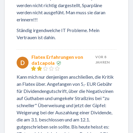
werden nicht richtig dargestellt, Sparpläne
werden nicht ausgefüht. Man muss sie daran
erinnern!!!
Ständig irgendwelche IT Probleme. Mein
Vertrauen ist dahin.
Flatex Erfahrungen von
VOR 8
D
da1capola
JAHREN
Kann mich nur denjenigen anschließen, die Kritik
an Flatex über. Angefangen von 5,- EUR Gebühr
für Dividendengutschrift, über die Negativzinen
auf Guthaben und umgekehr Straßzins bei "zu
schneller" Überweisung und jetzt der Gipfel:
Weigerung bei der Auszahlung einer Dividende,
die am 3.1. beschlossen und am 12.1.
gutgeschrieben sein sollte. Bis heute heisst es: