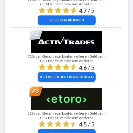
CFD-Handel mit diesem Anbieter
4.7
/ 5
XTB
ERFAHRUNGEN
Zu ActivTrades
72% der Kleinanlegerkonten verlieren Geld beim
CFD-Handel mit diesem Anbieter
4.6
/ 5
ACTIVTRADES
ERFAHRUNGEN
Zu eToro
52% der Kleinanlegerkonten verlieren Geld beim
CFD-Handel mit diesem Anbieter
4.5
/ 5