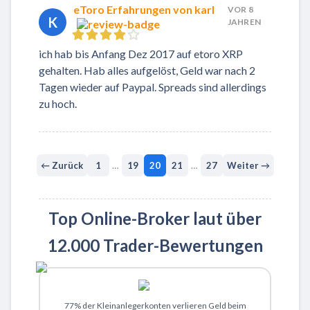
eToro Erfahrungen von karl
VOR 8
K
JAHREN
ich hab bis Anfang Dez 2017 auf etoro XRP
gehalten. Hab alles aufgelöst, Geld war nach 2
Tagen wieder auf Paypal. Spreads sind allerdings
zu hoch.
← Zurück
1
…
19
20
21
…
27
Weiter →
Top Online-Broker laut über
12.000 Trader-Bewertungen
Zu XTB
77% der Kleinanlegerkonten verlieren Geld beim