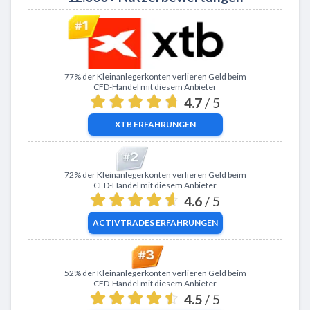
Zu XTB
77% der Kleinanlegerkonten verlieren Geld beim
CFD-Handel mit diesem Anbieter
4.7
/ 5
XTB
ERFAHRUNGEN
Zu ActivTrades
72% der Kleinanlegerkonten verlieren Geld beim
CFD-Handel mit diesem Anbieter
4.6
/ 5
ACTIVTRADES
ERFAHRUNGEN
Zu eToro
52% der Kleinanlegerkonten verlieren Geld beim
CFD-Handel mit diesem Anbieter
4.5
/ 5