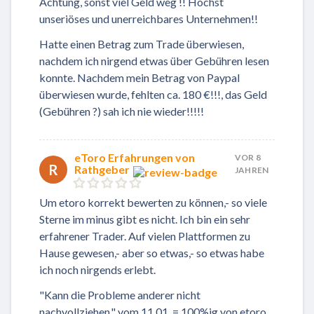
Achtung, sonst viel Geld weg !! Höchst
unseriöses und unerreichbares Unternehmen!!
Hatte einen Betrag zum Trade überwiesen,
nachdem ich nirgend etwas über Gebühren lesen
konnte. Nachdem mein Betrag von Paypal
überwiesen wurde, fehlten ca. 180 €!!!, das Geld
(Gebühren ?) sah ich nie wieder!!!!!
eToro Erfahrungen von
VOR 8
R
Rathgeber
JAHREN
Um etoro korrekt bewerten zu können,- so viele
Sterne im minus gibt es nicht. Ich bin ein sehr
erfahrener Trader. Auf vielen Plattformen zu
Hause gewesen,- aber so etwas,- so etwas habe
ich noch nirgends erlebt.
"Kann die Probleme anderer nicht
nachvollziehen." vom 11.01. = 100%ig von etoro