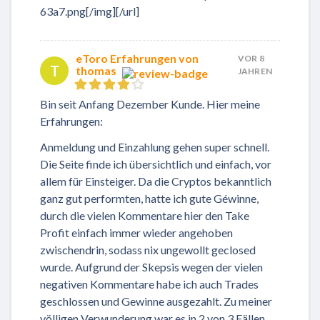
63a7.png[/img][/url]
eToro Erfahrungen von
VOR 8
T
thomas
JAHREN
Bin seit Anfang Dezember Kunde. Hier meine
Erfahrungen:
Anmeldung und Einzahlung gehen super schnell.
Die Seite finde ich übersichtlich und einfach, vor
allem für Einsteiger. Da die Cryptos bekanntlich
ganz gut performten, hatte ich gute Géwinne,
durch die vielen Kommentare hier den Take
Profit einfach immer wieder angehoben
zwischendrin, sodass nix ungewollt geclosed
wurde. Aufgrund der Skepsis wegen der vielen
negativen Kommentare habe ich auch Trades
geschlossen und Gewinne ausgezahlt. Zu meiner
völligen Verwunderung war es in 2 von 3 Fällen