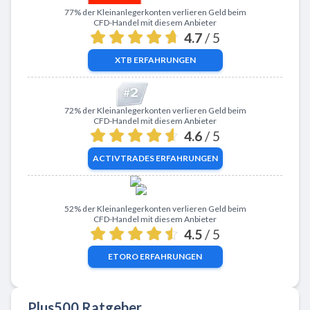
Zu XTB
77% der Kleinanlegerkonten verlieren Geld beim
CFD-Handel mit diesem Anbieter
4.7
/ 5
XTB
ERFAHRUNGEN
Zu ActivTrades
72% der Kleinanlegerkonten verlieren Geld beim
CFD-Handel mit diesem Anbieter
4.6
/ 5
ACTIVTRADES
ERFAHRUNGEN
Zu eToro
52% der Kleinanlegerkonten verlieren Geld beim
CFD-Handel mit diesem Anbieter
4.5
/ 5
ETORO
ERFAHRUNGEN
Plus500 Ratgeber