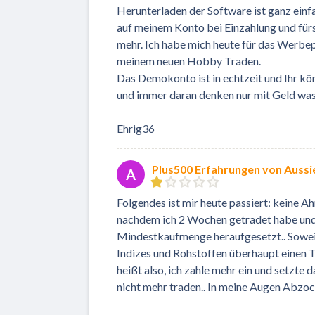
Herunterladen der Software ist ganz einf
auf meinem Konto bei Einzahlung und fürs
mehr. Ich habe mich heute für das Werbe
meinem neuen Hobby Traden.
Das Demokonto ist in echtzeit und Ihr kön
und immer daran denken nur mit Geld was 
Ehrig36
Plus500 Erfahrungen von Auss
A
Folgendes ist mir heute passiert: keine Ahn
nachdem ich 2 Wochen getradet habe und 
Mindestkaufmenge heraufgesetzt.. Soweit
Indizes und Rohstoffen überhaupt einen T
heißt also, ich zahle mehr ein und setzte
nicht mehr traden.. In meine Augen Abzo