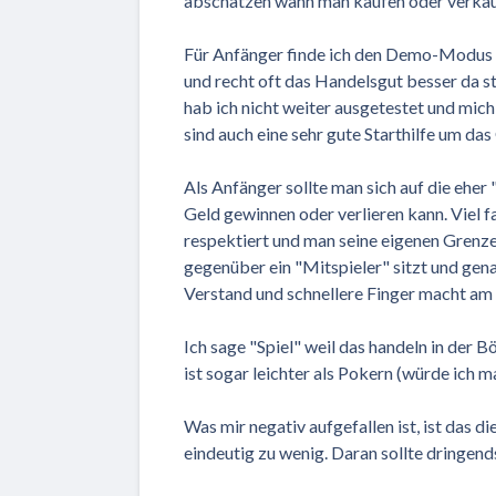
abschätzen wann man kaufen oder verkauf
Für Anfänger finde ich den Demo-Modus s
und recht oft das Handelsgut besser da s
hab ich nicht weiter ausgetestet und mic
sind auch eine sehr gute Starthilfe um d
Als Anfänger sollte man sich auf die eher
Geld gewinnen oder verlieren kann. Viel 
respektiert und man seine eigenen Gren
gegenüber ein "Mitspieler" sitzt und gen
Verstand und schnellere Finger macht am
Ich sage "Spiel" weil das handeln in der B
ist sogar leichter als Pokern (würde ich m
Was mir negativ aufgefallen ist, ist das d
eindeutig zu wenig. Daran sollte dringend