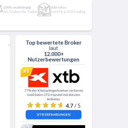
100% unabhängig
Alle Infos
von Tradern für Trader
zum FX & CFD Trading
Top bewertete Broker
laut
12.000+
Nutzerbewertungen
Zu XTB
77% der Kleinanlegerkonten verlieren
Geld beim CFD-Handel mit diesem
Anbieter
4.7
/ 5
XTB
ERFAHRUNGEN