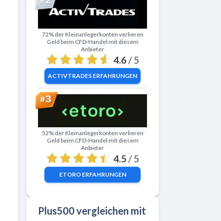
Zu ActivTrades
72% der Kleinanlegerkonten verlieren
Geld beim CFD-Handel mit diesem
Anbieter
4.6
/ 5
ACTIVTRADES
ERFAHRUNGEN
Zu eToro
52% der Kleinanlegerkonten verlieren
Geld beim CFD-Handel mit diesem
Anbieter
4.5
/ 5
ETORO
ERFAHRUNGEN
Plus500 vergleichen mit