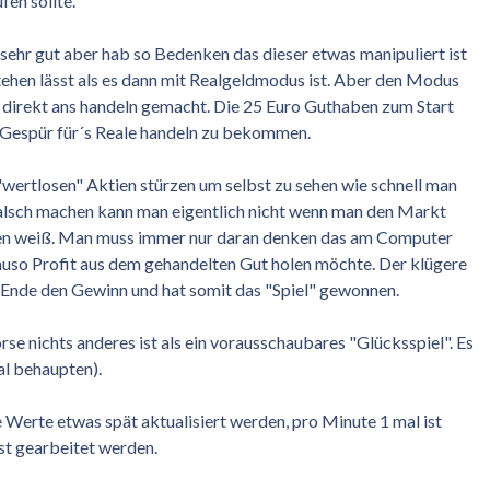
en sollte.
ehr gut aber hab so Bedenken das dieser etwas manipuliert ist
tehen lässt als es dann mit Realgeldmodus ist. Aber den Modus
h direkt ans handeln gemacht. Die 25 Euro Guthaben zum Start
as Gespür für´s Reale handeln zu bekommen.
 "wertlosen" Aktien stürzen um selbst zu sehen wie schnell man
falsch machen kann man eigentlich nicht wenn man den Markt
zen weiß. Man muss immer nur daran denken das am Computer
auso Profit aus dem gehandelten Gut holen möchte. Der klügere
 Ende den Gewinn und hat somit das "Spiel" gewonnen.
örse nichts anderes ist als ein vorausschaubares "Glücksspiel". Es
al behaupten).
ie Werte etwas spät aktualisiert werden, pro Minute 1 mal ist
st gearbeitet werden.