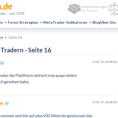
.de
Echte Erfahrungen
von Tradern
der - seit 2009
le
Forex Strategien
MetaTrader-Indikatoren
Blog
Über Uns
en
Seite 16
Tradern - Seite 16
VOR 13 JAHREN
habe die Plattform einfach mal ausprobiert.
ich gesehen habe.
VOR 13 JAHREN
36
ekommen und bin auf plus500 Website gestossen das