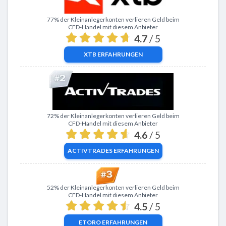
Zu XTB
77% der Kleinanlegerkonten verlieren Geld beim
CFD-Handel mit diesem Anbieter
4.7
/ 5
XTB
ERFAHRUNGEN
Zu ActivTrades
72% der Kleinanlegerkonten verlieren Geld beim
CFD-Handel mit diesem Anbieter
4.6
/ 5
ACTIVTRADES
ERFAHRUNGEN
Zu eToro
52% der Kleinanlegerkonten verlieren Geld beim
CFD-Handel mit diesem Anbieter
4.5
/ 5
ETORO
ERFAHRUNGEN