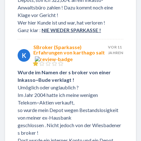
Anwaltsbüro zahlen ! Dazu kommt noch eine
Klage vor Gericht !
Wer hier Kunde ist und war, hat verloren !
Ganz klar :
NIE WIEDER SPARKASSE !
SBroker (Sparkasse)
VOR 11
Erfahrungen von karthago salt
JAHREN
K
​Wurde im Namen der s broker von einer
Inkasso~Bude verklagt !
​Umöglich oder unglaublich ?
Im Jahr 2004 hatte ich meine wenigen
Telekom~Aktien verkauft,
so wurde mein Depot wegen Bestandslosigkeit
von meiner ex-Hausbank
​geschlossen . Nicht jedoch von der Wiesbadener
s broker !
Dort wurde ein internes Konto und ein Depot