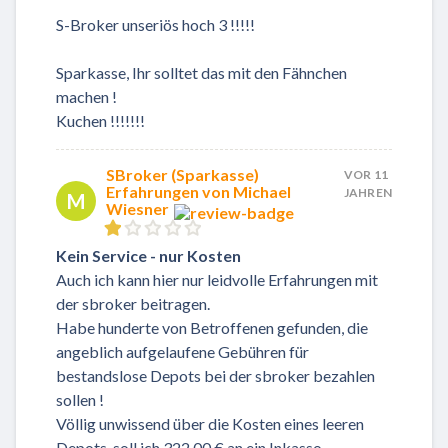
S-Broker unseriös hoch 3 !!!!!
Sparkasse, Ihr solltet das mit den Fähnchen
machen !
Kuchen !!!!!!!
SBroker (Sparkasse)
VOR 11
Erfahrungen von Michael
JAHREN
M
Wiesner
​Kein Service - nur Kosten
Auch ich kann hier nur leidvolle Erfahrungen mit
der sbroker beitragen.
Habe hunderte von Betroffenen gefunden, die
angeblich aufgelaufene Gebühren für
bestandslose Depots bei der sbroker bezahlen
sollen !
Völlig unwissend über die Kosten eines leeren
Depots, soll ich 322,00 € an ein Inkasso-