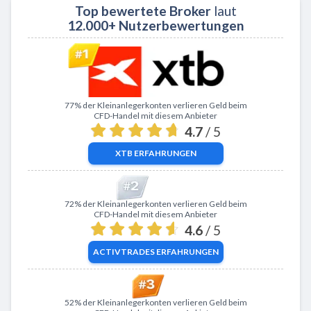
Top bewertete Broker
laut
12.000+ Nutzerbewertungen
Zu XTB
77% der Kleinanlegerkonten verlieren Geld beim
CFD-Handel mit diesem Anbieter
4.7
/ 5
XTB
ERFAHRUNGEN
Zu ActivTrades
72% der Kleinanlegerkonten verlieren Geld beim
CFD-Handel mit diesem Anbieter
4.6
/ 5
ACTIVTRADES
ERFAHRUNGEN
Zu eToro
52% der Kleinanlegerkonten verlieren Geld beim