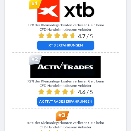
Zu XTB
77% der Kleinanlegerkonten verlieren Geld beim
CFD-Handel mit diesem Anbieter
4.7
/ 5
XTB
ERFAHRUNGEN
Zu ActivTrades
72% der Kleinanlegerkonten verlieren Geld beim
CFD-Handel mit diesem Anbieter
4.6
/ 5
ACTIVTRADES
ERFAHRUNGEN
Zu eToro
52% der Kleinanlegerkonten verlieren Geld beim
CFD-Handel mit diesem Anbieter