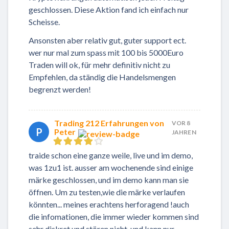
geschlossen. Diese Aktion fand ich einfach nur
Scheisse.
Ansonsten aber relativ gut, guter support ect.
wer nur mal zum spass mit 100 bis 5000Euro
Traden will ok, für mehr definitiv nicht zu
Empfehlen, da ständig die Handelsmengen
begrenzt werden!
Trading 212 Erfahrungen von
VOR 8
P
Peter
JAHREN
traide schon eine ganze weile, live und im demo,
was 1zu1 ist. ausser am wochenende sind einige
märke geschlossen, und im demo kann man sie
öffnen. Um zu testen,wie die märke verlaufen
könnten... meines erachtens herforagend !auch
die infomationen, die immer wieder kommen sind
sehr diskret und stören nicht. und kann nur