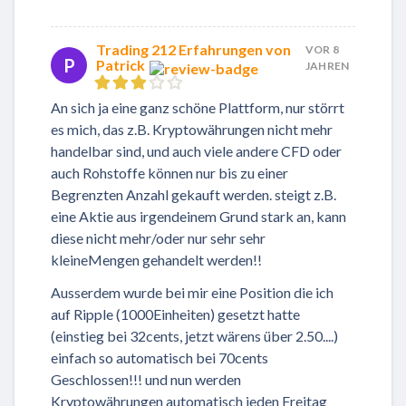
Trading 212 Erfahrungen von
VOR 8
P
Patrick
JAHREN
An sich ja eine ganz schöne Plattform, nur störrt
es mich, das z.B. Kryptowährungen nicht mehr
handelbar sind, und auch viele andere CFD oder
auch Rohstoffe können nur bis zu einer
Begrenzten Anzahl gekauft werden. steigt z.B.
eine Aktie aus irgendeinem Grund stark an, kann
diese nicht mehr/oder nur sehr sehr
kleineMengen gehandelt werden!!
Ausserdem wurde bei mir eine Position die ich
auf Ripple (1000Einheiten) gesetzt hatte
(einstieg bei 32cents, jetzt wärens über 2.50....)
einfach so automatisch bei 70cents
Geschlossen!!! und nun werden
Kryptowährungen automatisch jeden Freitag