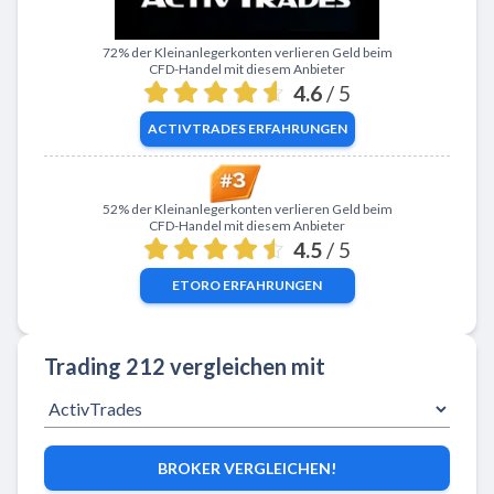
Zu ActivTrades
72% der Kleinanlegerkonten verlieren Geld beim
CFD-Handel mit diesem Anbieter
4.6
/ 5
ACTIVTRADES
ERFAHRUNGEN
Zu eToro
52% der Kleinanlegerkonten verlieren Geld beim
CFD-Handel mit diesem Anbieter
4.5
/ 5
ETORO
ERFAHRUNGEN
Trading 212 vergleichen mit
BROKER VERGLEICHEN!