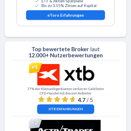
ETF & Aktien Sparpläne
Bis zu 3.55% Zinsen auf Kapital
eToro
Erfahrungen
Top bewertete Broker
laut
12.000+ Nutzerbewertungen
Zu XTB
77% der Kleinanlegerkonten verlieren Geld beim
CFD-Handel mit diesem Anbieter
4.7
/ 5
XTB
ERFAHRUNGEN