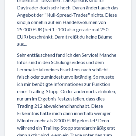
ordentlich "bezahlen". Die Spreads sind für
Daytrader doch sehr hoch. Daran ändert auch das
Angebot der "Null-Spread-Trades" nichts. Diese
sind ja ohnehin auf ein Handelsvolumen von
25.000 EUR (bei 1 : 100 also gerade mal 250
EUR) beschränkt. Damit reißt du keine Bäume
aus...
Sehr enttäuschend fand ich den Service! Manche
Infos sind in den Schulungsvideos und dem
Lernmaterial meines Erachtens nach schlicht
falsch oder zumindest unvollständig. So musste
ich mir benötigte Informationen zur Funktion
einer Trailing-Stopp-Order andernorts einholen,
nur um im Ergebnis festzustellen, dass dies
Trading 212 abweichend handhabt. Diese
Erkenntnis hatte mich dann innerhalb weniger
Minuten mehr als 3.000 EUR gekostet! Denn
während ein Trailing-Stopp standardmäßig erst
dann aktiv wird, wenn ein Trade unter den zum