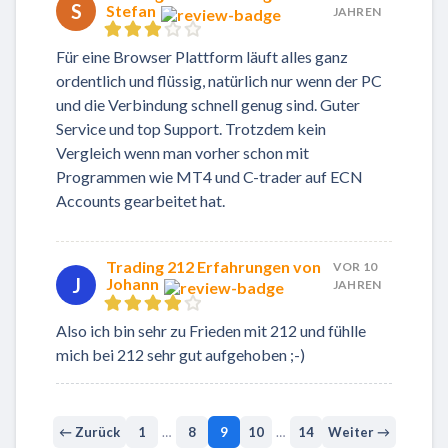
S
Stefan
JAHREN
Für eine Browser Plattform läuft alles ganz
ordentlich und flüssig, natürlich nur wenn der PC
und die Verbindung schnell genug sind. Guter
Service und top Support. Trotzdem kein
Vergleich wenn man vorher schon mit
Programmen wie MT4 und C-trader auf ECN
Accounts gearbeitet hat.
Trading 212 Erfahrungen von
VOR 10
J
Johann
JAHREN
Also ich bin sehr zu Frieden mit 212 und fühlle
mich bei 212 sehr gut aufgehoben ;-)
← Zurück
1
…
8
9
10
…
14
Weiter →