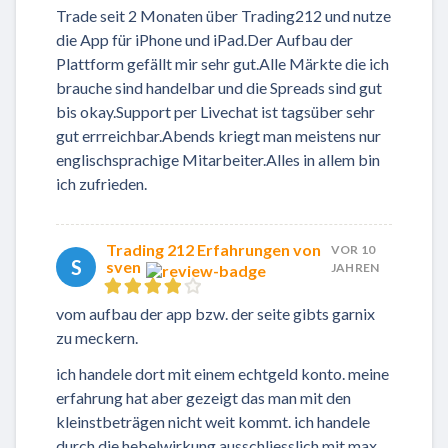
Trade seit 2 Monaten über Trading212 und nutze
die App für iPhone und iPad.Der Aufbau der
Plattform gefällt mir sehr gut.Alle Märkte die ich
brauche sind handelbar und die Spreads sind gut
bis okay.Support per Livechat ist tagsüber sehr
gut errreichbar.Abends kriegt man meistens nur
englischsprachige Mitarbeiter.Alles in allem bin
ich zufrieden.
Trading 212 Erfahrungen von
VOR 10
S
sven
JAHREN
vom aufbau der app bzw. der seite gibts garnix
zu meckern.
ich handele dort mit einem echtgeld konto. meine
erfahrung hat aber gezeigt das man mit den
kleinstbeträgen nicht weit kommt. ich handele
durch die hebelwirkung ausschliesslich mit max