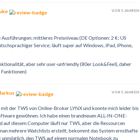
VOR 5 JAHREN
Luke
 Ausführungen; mittleres Preisniveau (DE Optionen: 2 €; US
tschsprachiger Service; läuft super auf Windows, iPad, iPhone,
ionalität, aber sehr user-unfriendly (80er Look&Feel), daher
r Funktionen)
VOR 5 JAHREN
Markus
hr mit der TWS von Online-Broker LYNX und konnte mich leider bis
oftware gewöhnen. Ich habe einen brandneuen ALL-IN-ONE-
d auf diesem Computer läuft nur TWS, aber die Ressourcen
 man mehrere Watchlists erstellt, bekommt das System ernsthafte
 ist unmöglich, den TWS auf einem normalen Notebook zu