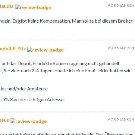
VOR 5 JAHREN
laudia
ndeln. Es gibt keine Kompensation. Man sollte bei diesem Broker
VOR 5 JAHREN
dolf E. Fitz
f auf das Depot, Produkte können tagelang nicht gehandelt
, Service: nach 2-4 Tagen erhalte ich eine Emai: leider hatten wir
ktlos und/oder Amateure
i LYNX an der richtigen Adresse
VOR 5 JAHREN
esus
 wartet beim telefonieren, der chat ist lausig. Der Übertrag von