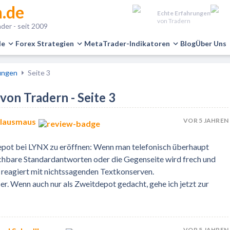
.de
Echte Erfahrungen
von Tradern
der - seit 2009
le
Forex Strategien
MetaTrader-Indikatoren
Blog
Über Uns
rungen
Seite 3
on Tradern - Seite 3
VOR 5 JAHREN
Klausmaus
Depot bei LYNX zu eröffnen: Wenn man telefonisch überhaupt
chbare Standardantworten oder die Gegenseite wird frech und
r reagiert mit nichtssagenden Textkonserven.
sser. Wenn auch nur als Zweitdepot gedacht, gehe ich jetzt zur
VOR 5 JAHREN