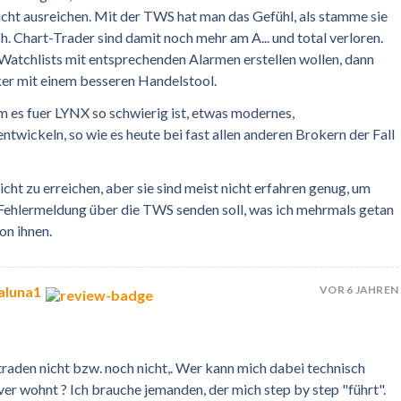
 nicht ausreichen. Mit der TWS hat man das Gefühl, als stamme sie
. Chart-Trader sind damit noch mehr am A... und total verloren.
Watchlists mit entsprechenden Alarmen erstellen wollen, dann
ker mit einem besseren Handelstool.
m es fuer LYNX so schwierig ist, etwas modernes,
twickeln, so wie es heute bei fast allen anderen Brokern der Fall
icht zu erreichen, aber sie sind meist nicht erfahren genug, um
e Fehlermeldung über die TWS senden soll, was ich mehrmals getan
on ihnen.
VOR 6 JAHREN
aluna1
traden nicht bzw. noch nicht,. Wer kann mich dabei technisch
er wohnt ? Ich brauche jemanden, der mich step by step "führt".