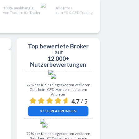
100% unabhängig
Alle Infos
von Tradern für Trader
zum FX & CFD Trading
Top bewertete Broker
laut
12.000+
Nutzerbewertungen
Zu XTB
77% der Kleinanlegerkonten verlieren
Geld beim CFD-Handel mit diesem
Anbieter
4.7
/ 5
XTB
ERFAHRUNGEN
Zu ActivTrades
72% der Kleinanlegerkonten verlieren
Geld beim CFD-Handel mit diesem