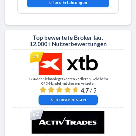
eToro
Erfahrungen
Top bewertete Broker
laut
12.000+ Nutzerbewertungen
Zu XTB
77% der Kleinanlegerkonten verlieren Geld beim
CFD-Handel mit diesem Anbieter
4.7
/ 5
XTB
ERFAHRUNGEN