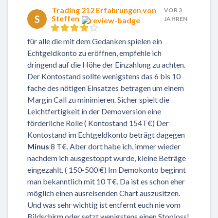
Trading 212 Erfahrungen von
VOR 3
S
Steffen
JAHREN
für alle die mit dem Gedanken spielen ein
Echtgeldkonto zu eröffnen, empfehle ich
dringend auf die Höhe der Einzahlung zu achten.
Der Kontostand sollte wenigstens das 6 bis 10
fache des nötigen Einsatzes betragen um einem
Margin Call zu minimieren. Sicher spielt die
Leichtfertigkeit in der Demoversion eine
förderliche Rolle ( Kontostand 154T€) Der
Kontostand im Echtgeldkonto beträgt dagegen
Minus
8 T€. Aber dort habe ich, immer wieder
nachdem ich ausgestoppt wurde, kleine Beträge
eingezahlt. ( 150-500 €) Im Demokonto beginnt
man bekanntlich mit 10 T€. Da ist es schon eher
möglich einen ausreisenden Chart auszusitzen.
Und was sehr wichtig ist entfernt euch nie vom
Bildschirm oder setzt wenigstens einen Stoploss!