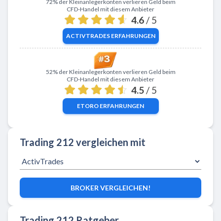
Zu ActivTrades
72% der Kleinanlegerkonten verlieren Geld beim
CFD-Handel mit diesem Anbieter
4.6
/ 5
ACTIVTRADES
ERFAHRUNGEN
Zu eToro
52% der Kleinanlegerkonten verlieren Geld beim
CFD-Handel mit diesem Anbieter
4.5
/ 5
ETORO
ERFAHRUNGEN
Trading 212 vergleichen mit
BROKER VERGLEICHEN!
Trading 212 Ratgeber