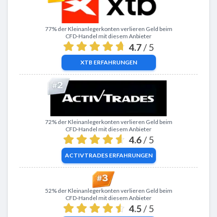
Zu XTB
77% der Kleinanlegerkonten verlieren Geld beim
CFD-Handel mit diesem Anbieter
4.7
/ 5
XTB
ERFAHRUNGEN
Zu ActivTrades
72% der Kleinanlegerkonten verlieren Geld beim
CFD-Handel mit diesem Anbieter
4.6
/ 5
ACTIVTRADES
ERFAHRUNGEN
Zu eToro
52% der Kleinanlegerkonten verlieren Geld beim
CFD-Handel mit diesem Anbieter
4.5
/ 5