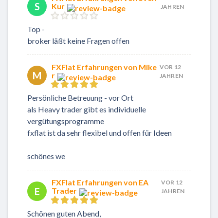
S
Kur
JAHREN
Top -
broker läßt keine Fragen offen
FXFlat Erfahrungen von Mike
VOR 12
M
r
JAHREN
Persönliche Betreuung - vor Ort
als Heavy trader gibt es individuelle
vergütungsprogramme
fxflat ist da sehr flexibel und offen für Ideen
schönes we
FXFlat Erfahrungen von EA
VOR 12
E
Trader
JAHREN
Schönen guten Abend,