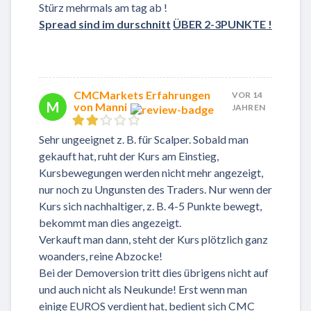
Stürz mehrmals am tag ab !
Spread sind im durschnitt
ÜBER 2-3PUNKTE !
CMCMarkets Erfahrungen
VOR 14
M
von Manni
JAHREN
Sehr ungeeignet z. B. für Scalper. Sobald man
gekauft hat, ruht der Kurs am Einstieg,
Kursbewegungen werden nicht mehr angezeigt,
nur noch zu Ungunsten des Traders. Nur wenn der
Kurs sich nachhaltiger, z. B. 4-5 Punkte bewegt,
bekommt man dies angezeigt.
Verkauft man dann, steht der Kurs plötzlich ganz
woanders, reine Abzocke!
Bei der Demoversion tritt dies übrigens nicht auf
und auch nicht als Neukunde! Erst wenn man
einige EUROS verdient hat, bedient sich CMC