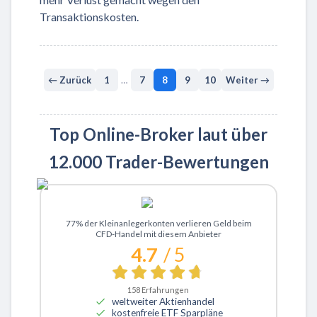
Transaktionskosten.
← Zurück
1
…
7
8
9
10
Weiter →
Top Online-Broker laut über
12.000 Trader-Bewertungen
Zu XTB
77% der Kleinanlegerkonten verlieren Geld beim
CFD-Handel mit diesem Anbieter
4.7
/ 5
158
Erfahrungen
weltweiter Aktienhandel
kostenfreie ETF Sparpläne