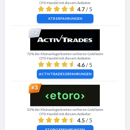
CFD-Handel mit diesem Anbieter
4.7
/ 5
XTB
ERFAHRUNGEN
Zu ActivTrades
72% der Kleinanlegerkonten verlieren Geld beim
CFD-Handel mit diesem Anbieter
4.6
/ 5
ACTIVTRADES
ERFAHRUNGEN
Zu eToro
52% der Kleinanlegerkonten verlieren Geld beim
CFD-Handel mit diesem Anbieter
4.5
/ 5
ETORO
ERFAHRUNGEN