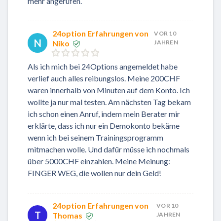
mehr angerufen.
24option Erfahrungen von
VOR 10
N
Niko
JAHREN
Als ich mich bei 24Options angemeldet habe
verlief auch alles reibungslos. Meine 200CHF
waren innerhalb von Minuten auf dem Konto. Ich
wollte ja nur mal testen. Am nächsten Tag bekam
ich schon einen Anruf, indem mein Berater mir
erklärte, dass ich nur ein Demokonto bekäme
wenn ich bei seinem Trainingsprogramm
mitmachen wolle. Und dafür müsse ich nochmals
über 5000CHF einzahlen. Meine Meinung:
FINGER WEG, die wollen nur dein Geld!
24option Erfahrungen von
VOR 10
T
Thomas
JAHREN