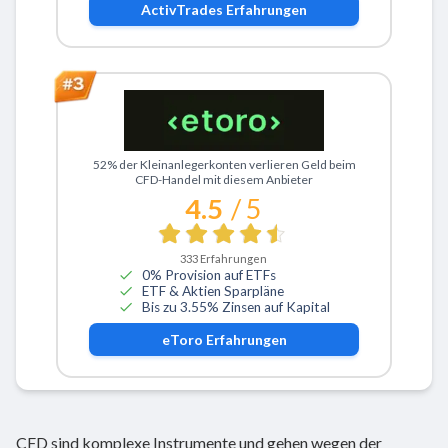
ActivTrades
Erfahrungen
Zu eToro
52% der Kleinanlegerkonten verlieren Geld beim
CFD-Handel mit diesem Anbieter
4.5
/ 5
333
Erfahrungen
0% Provision auf ETFs
ETF & Aktien Sparpläne
Bis zu 3.55% Zinsen auf Kapital
eToro
Erfahrungen
CFD sind komplexe Instrumente und gehen wegen der