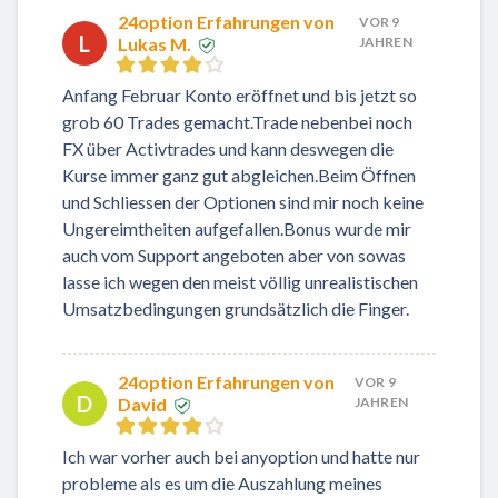
24option Erfahrungen von
VOR 9
L
Lukas M.
JAHREN
Anfang Februar Konto eröffnet und bis jetzt so
grob 60 Trades gemacht.Trade nebenbei noch
FX über Activtrades und kann deswegen die
Kurse immer ganz gut abgleichen.Beim Öffnen
und Schliessen der Optionen sind mir noch keine
Ungereimtheiten aufgefallen.Bonus wurde mir
auch vom Support angeboten aber von sowas
lasse ich wegen den meist völlig unrealistischen
Umsatzbedingungen grundsätzlich die Finger.
24option Erfahrungen von
VOR 9
D
David
JAHREN
Ich war vorher auch bei
anyoption
und hatte nur
probleme als es um die Auszahlung meines