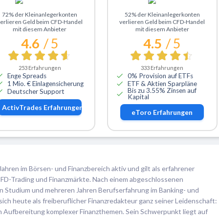
Zu ActivTrades
Zu eToro
72% der Kleinanlegerkonten
52% der Kleinanlegerkonten
erlieren Geld beim CFD-Handel
verlieren Geld beim CFD-Handel
mit diesem Anbieter
mit diesem Anbieter
4.6
/ 5
4.5
/ 5
253
Erfahrungen
333
Erfahrungen
Enge Spreads
0% Provision auf ETFs
1 Mio. € Einlagensicherung
ETF & Aktien Sparpläne
Bis zu 3.55% Zinsen auf
Deutscher Support
Kapital
ActivTrades
Erfahrungen
eToro
Erfahrungen
Jahren im Börsen- und Finanzbereich aktiv und gilt als erfahrener
, CFD-Trading und Finanzmärkte. Nach einem abgeschlossenen
en Studium und mehreren Jahren Berufserfahrung im Banking- und
ch heute als freiberuflicher Finanzredakteur ganz seiner Leidenschaft:
en Aufbereitung komplexer Finanzthemen. Sein Schwerpunkt liegt auf