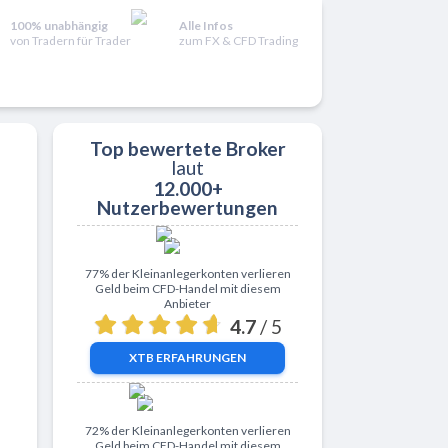
100% unabhängig
Alle Infos
von Tradern für Trader
zum FX & CFD Trading
Top bewertete Broker
laut
12.000+
Nutzerbewertungen
Zu XTB
77% der Kleinanlegerkonten verlieren
Geld beim CFD-Handel mit diesem
Anbieter
4.7
/ 5
XTB
ERFAHRUNGEN
Zu ActivTrades
72% der Kleinanlegerkonten verlieren
Geld beim CFD-Handel mit diesem