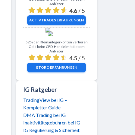
Anbieter
4.6
/ 5
ACTIVTRADES
ERFAHRUNGEN
Zu eToro
52% der Kleinanlegerkonten verlieren
Geld beim CFD-Handel mit diesem
Anbieter
4.5
/ 5
ETORO
ERFAHRUNGEN
IG Ratgeber
TradingView bei IG –
Kompletter Guide
DMA Trading bei IG
Inaktivitätsgebühren bei IG
IG Regulierung & Sicherheit