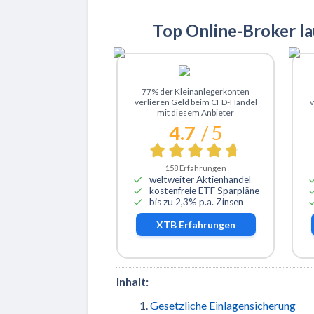
Top Online-Broker l
Zu XTB
77% der Kleinanlegerkonten
verlieren Geld beim CFD-Handel
v
mit diesem Anbieter
4.7
/ 5
158
Erfahrungen
weltweiter Aktienhandel
kostenfreie ETF Sparpläne
bis zu 2,3% p.a. Zinsen
XTB
Erfahrungen
Inhalt:
Gesetzliche Einlagensicherung