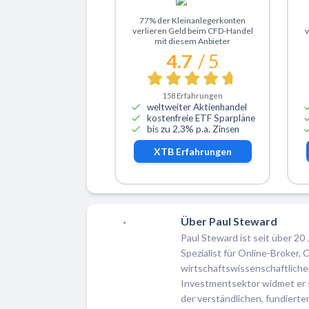
Zu XTB
77% der Kleinanlegerkonten
verlieren Geld beim CFD-Handel
v
mit diesem Anbieter
4.7
/ 5
158
Erfahrungen
weltweiter Aktienhandel
kostenfreie ETF Sparpläne
bis zu 2,3% p.a. Zinsen
XTB
Erfahrungen
Über Paul Steward
Paul Steward ist seit über 20 
Spezialist für Online-Broker
wirtschaftswissenschaftlich
Investmentsektor widmet er si
der verständlichen, fundiert