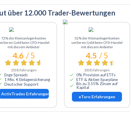
aut über 12.000 Trader-Bewertungen
Zu ActivTrades
Zu eToro
72% der Kleinanlegerkonten
52% der Kleinanlegerkonten
erlieren Geld beim CFD-Handel
verlieren Geld beim CFD-Handel
mit diesem Anbieter
mit diesem Anbieter
4.6
/ 5
4.5
/ 5
253
Erfahrungen
333
Erfahrungen
Enge Spreads
0% Provision auf ETFs
1 Mio. € Einlagensicherung
ETF & Aktien Sparpläne
Bis zu 3.55% Zinsen auf
Deutscher Support
Kapital
ActivTrades
Erfahrungen
eToro
Erfahrungen