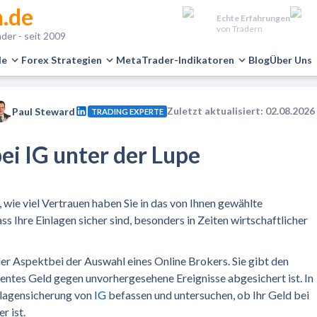
.de
Echte Erfahrungen
von Tradern
der - seit 2009
le
Forex Strategien
MetaTrader-Indikatoren
Blog
Über Uns
Zuletzt aktualisiert: 02.08.2026
Paul Steward
TRADING EXPERTE
ei IG unter der Lupe
wie viel Vertrauen haben Sie in das von Ihnen gewählte
ass Ihre Einlagen sicher sind, besonders in Zeiten wirtschaftlicher
der Aspektbei der Auswahl eines Online Brokers. Sie gibt den
ientes Geld gegen unvorhergesehene Ereignisse abgesichert ist. In
nlagensicherung von
IG
befassen und untersuchen, ob Ihr Geld bei
r ist.