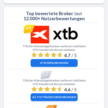
Top bewertete Broker
laut
12.000+ Nutzerbewertungen
Zu XTB
77% der Kleinanlegerkonten verlieren Geld beim
CFD-Handel mit diesem Anbieter
4.7
/ 5
XTB
ERFAHRUNGEN
Zu ActivTrades
72% der Kleinanlegerkonten verlieren Geld beim
CFD-Handel mit diesem Anbieter
4.6
/ 5
ACTIVTRADES
ERFAHRUNGEN