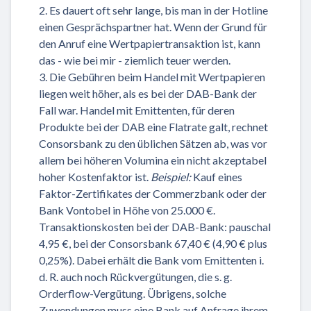
2. Es dauert oft sehr lange, bis man in der Hotline
einen Gesprächspartner hat. Wenn der Grund für
den Anruf eine Wertpapiertransaktion ist, kann
das - wie bei mir - ziemlich teuer werden.
3. Die Gebühren beim Handel mit Wertpapieren
liegen weit höher, als es bei der DAB-Bank der
Fall war. Handel mit Emittenten, für deren
Produkte bei der DAB eine Flatrate galt, rechnet
Consorsbank zu den üblichen Sätzen ab, was vor
allem bei höheren Volumina ein nicht akzeptabel
hoher Kostenfaktor ist.
Beispiel:
Kauf eines
Faktor-Zertifikates der Commerzbank oder der
Bank Vontobel in Höhe von 25.000 €.
Transaktionskosten bei der DAB-Bank: pauschal
4,95 €, bei der Consorsbank 67,40 € (4,90 € plus
0,25%). Dabei erhält die Bank vom Emittenten i.
d. R. auch noch Rückvergütungen, die s. g.
Orderflow-Vergütung. Übrigens, solche
Zuwendungen muss eine Bank auf Anfrage ihrem