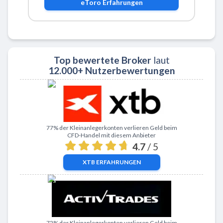
eToro
Erfahrungen
Top bewertete Broker
laut
12.000+ Nutzerbewertungen
Zu XTB
77% der Kleinanlegerkonten verlieren Geld beim
CFD-Handel mit diesem Anbieter
4.7
/ 5
XTB
ERFAHRUNGEN
Zu ActivTrades
72% der Kleinanlegerkonten verlieren Geld beim