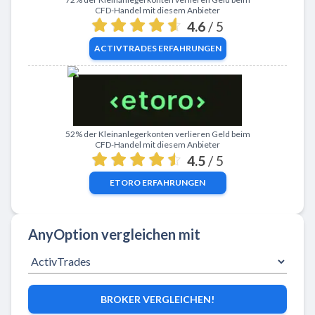
CFD-Handel mit diesem Anbieter
4.6
/ 5
ACTIVTRADES
ERFAHRUNGEN
Zu eToro
52% der Kleinanlegerkonten verlieren Geld beim
CFD-Handel mit diesem Anbieter
4.5
/ 5
ETORO
ERFAHRUNGEN
AnyOption vergleichen mit
BROKER VERGLEICHEN!