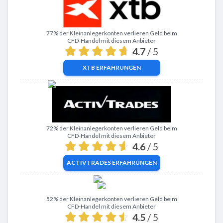
Zu XTB
77% der Kleinanlegerkonten verlieren Geld beim
CFD-Handel mit diesem Anbieter
4.7
/ 5
XTB
ERFAHRUNGEN
Zu ActivTrades
72% der Kleinanlegerkonten verlieren Geld beim
CFD-Handel mit diesem Anbieter
4.6
/ 5
ACTIVTRADES
ERFAHRUNGEN
Zu eToro
52% der Kleinanlegerkonten verlieren Geld beim
CFD-Handel mit diesem Anbieter
4.5
/ 5