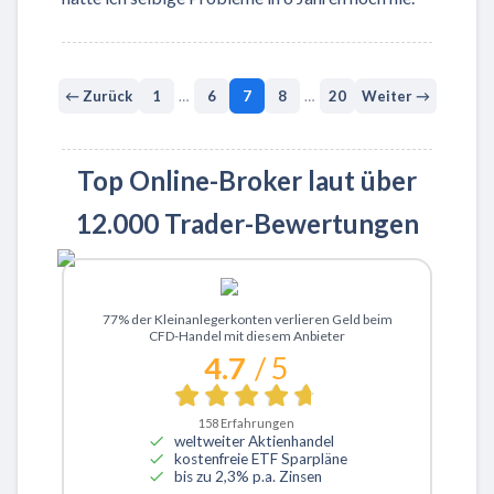
← Zurück
1
…
6
7
8
…
20
Weiter →
Top Online-Broker laut über
12.000 Trader-Bewertungen
Zu XTB
77% der Kleinanlegerkonten verlieren Geld beim
CFD-Handel mit diesem Anbieter
4.7
/ 5
158
Erfahrungen
weltweiter Aktienhandel
kostenfreie ETF Sparpläne
bis zu 2,3% p.a. Zinsen