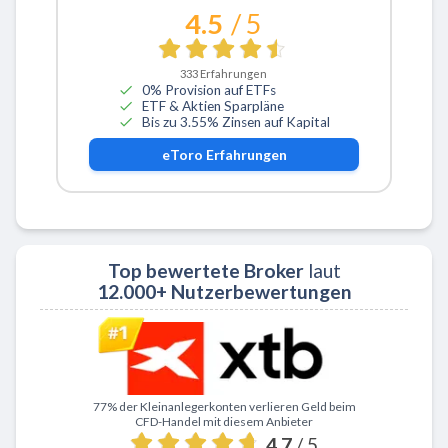
4.5
/ 5
333
Erfahrungen
0% Provision auf ETFs
ETF & Aktien Sparpläne
Bis zu 3.55% Zinsen auf Kapital
eToro
Erfahrungen
Top bewertete Broker
laut
12.000+ Nutzerbewertungen
Zu XTB
77% der Kleinanlegerkonten verlieren Geld beim
CFD-Handel mit diesem Anbieter
4.7
/ 5