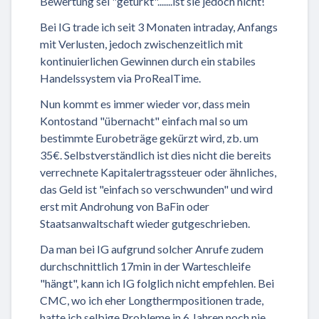
Bewertung sei "getürkt".......ist sie jedoch nicht!
Bei IG trade ich seit 3 Monaten intraday, Anfangs
mit Verlusten, jedoch zwischenzeitlich mit
kontinuierlichen Gewinnen durch ein stabiles
Handelssystem via ProRealTime.
Nun kommt es immer wieder vor, dass mein
Kontostand "übernacht" einfach mal so um
bestimmte Eurobeträge gekürzt wird, zb. um
35€. Selbstverständlich ist dies nicht die bereits
verrechnete Kapitalertragssteuer oder ähnliches,
das Geld ist "einfach so verschwunden" und wird
erst mit Androhung von BaFin oder
Staatsanwaltschaft wieder gutgeschrieben.
Da man bei IG aufgrund solcher Anrufe zudem
durchschnittlich 17min in der Warteschleife
"hängt", kann ich IG folglich nicht empfehlen. Bei
CMC, wo ich eher Longthermpositionen trade,
hatte ich selbige Probleme in 6 Jahren noch nie.