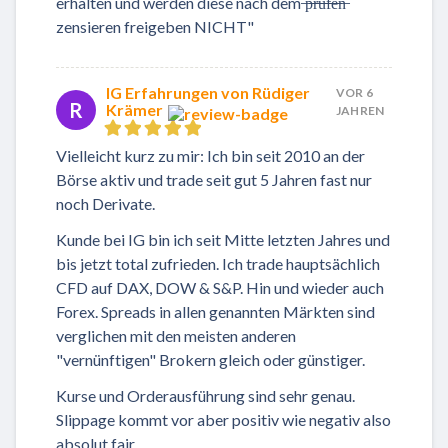
erhalten und werden diese nach dem ̶p̶̶r̶̶ü̶̶f̶̶e̶̶n̶
zensieren freigeben NICHT"
IG Erfahrungen von Rüdiger
VOR 6
R
Krämer
JAHREN
Vielleicht kurz zu mir: Ich bin seit 2010 an der
Börse aktiv und trade seit gut 5 Jahren fast nur
noch Derivate.
Kunde bei IG bin ich seit Mitte letzten Jahres und
bis jetzt total zufrieden. Ich trade hauptsächlich
CFD auf DAX, DOW & S&P. Hin und wieder auch
Forex. Spreads in allen genannten Märkten sind
verglichen mit den meisten anderen
"vernünftigen" Brokern gleich oder günstiger.
Kurse und Orderausführung sind sehr genau.
Slippage kommt vor aber positiv wie negativ also
absolut fair.