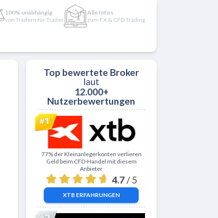
100% unabhängig
Alle Infos
von Tradern für Trader
zum FX & CFD Trading
Top bewertete Broker
laut
12.000+
Nutzerbewertungen
Zu XTB
77% der Kleinanlegerkonten verlieren
Geld beim CFD-Handel mit diesem
Anbieter
4.7
/ 5
XTB
ERFAHRUNGEN