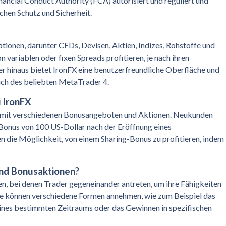
ancial Conduct Authority (FCA) autorisiert und reguliert und
chen Schutz und Sicherheit.
tionen, darunter CFDs, Devisen, Aktien, Indizes, Rohstoffe und
variablen oder fixen Spreads profitieren, je nach ihren
r hinaus bietet IronFX eine benutzerfreundliche Oberfläche und
ich des beliebten MetaTrader 4.
 IronFX
 mit verschiedenen Bonusangeboten und Aktionen. Neukunden
 Bonus von 100 US-Dollar nach der Eröffnung eines
die Möglichkeit, von einem Sharing-Bonus zu profitieren, indem
nd Bonusaktionen?
, bei denen Trader gegeneinander antreten, um ihre Fähigkeiten
 können verschiedene Formen annehmen, wie zum Beispiel das
eines bestimmten Zeitraums oder das Gewinnen in spezifischen