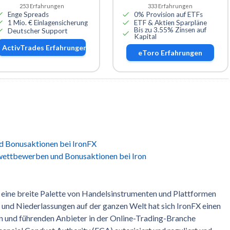
253
Erfahrungen
333
Erfahrungen
Enge Spreads
0% Provision auf ETFs
1 Mio. € Einlagensicherung
ETF & Aktien Sparpläne
Bis zu 3.55% Zinsen auf
Deutscher Support
Kapital
ActivTrades
Erfahrungen
eToro
Erfahrungen
d Bonusaktionen bei IronFX
wettbewerben und Bonusaktionen bei Iron
r eine breite Palette von Handelsinstrumenten und Plattformen
 und Niederlassungen auf der ganzen Welt hat sich IronFX einen
n und führenden Anbieter in der Online-Trading-Branche