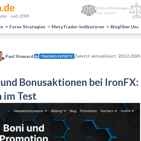
.de
Echte Erfahrungen
von Tradern
der - seit 2009
le
Forex Strategien
MetaTrader-Indikatoren
Blog
Über Uns
Zuletzt aktualisiert: 20.12.2024
Paul Steward
TRADING EXPERTE
und Bonusaktionen bei IronFX:
 im Test