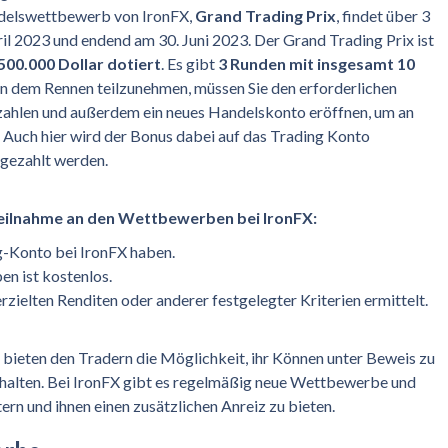
ndelswettbewerb von IronFX,
Grand Trading Prix
, findet über 3
il 2023 und endend am 30. Juni 2023. Der Grand Trading Prix ist
500.000 Dollar dotiert
. Es gibt
3 Runden mit insgesamt 10
an dem Rennen teilzunehmen, müssen Sie den erforderlichen
zahlen und außerdem ein neues Handelskonto eröffnen, um an
 Auch hier wird der Bonus dabei auf das Trading Konto
sgezahlt werden.
Teilnahme an den Wettbewerben bei IronFX:
g-Konto bei IronFX haben.
n ist kostenlos.
zielten Renditen oder anderer festgelegter Kriterien ermittelt.
ieten den Tradern die Möglichkeit, ihr Können unter Beweis zu
erhalten. Bei IronFX gibt es regelmäßig neue Wettbewerbe und
rn und ihnen einen zusätzlichen Anreiz zu bieten.