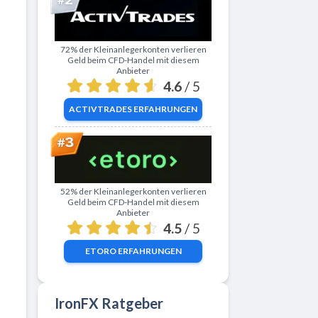
Zu ActivTrades
72% der Kleinanlegerkonten verlieren
Geld beim CFD-Handel mit diesem
Anbieter
4.6
/ 5
ACTIVTRADES
ERFAHRUNGEN
Zu eToro
52% der Kleinanlegerkonten verlieren
Geld beim CFD-Handel mit diesem
Anbieter
4.5
/ 5
ETORO
ERFAHRUNGEN
IronFX Ratgeber