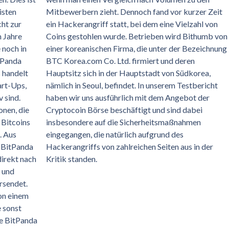
isten
Mitbewerbern zieht. Dennoch fand vor kurzer Zeit
cht zur
ein Hackerangriff statt, bei dem eine Vielzahl von
 Jahre
Coins gestohlen wurde. Betrieben wird Bithumb von
 noch in
einer koreanischen Firma, die unter der Bezeichnung
tPanda
BTC Korea.com Co. Ltd. firmiert und deren
 handelt
Hauptsitz sich in der Hauptstadt von Südkorea,
art-Ups,
nämlich in Seoul, befindet. In unserem Testbericht
 sind.
haben wir uns ausführlich mit dem Angebot der
nen, die
Cryptocoin Börse beschäftigt und sind dabei
 Bitcoins
insbesondere auf die Sicherheitsmaßnahmen
. Aus
eingegangen, die natürlich aufgrund des
t BitPanda
Hackerangriffs von zahlreichen Seiten aus in der
direkt nach
Kritik standen.
 und
rsendet.
on einem
e sonst
ve BitPanda