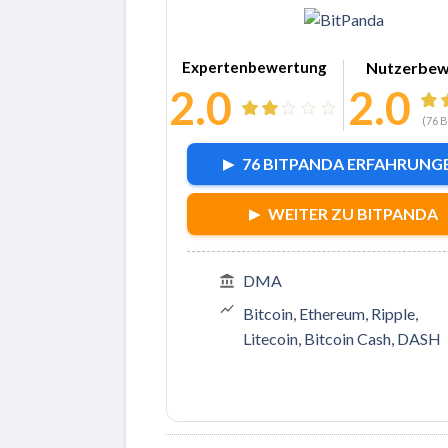
Zu BitPa
Expertenbewertung
Nutzerbew
2.0
2.0
(
76
B
76 BITPANDA ERFAHRUNG
WEITER ZU BITPANDA
DMA
Bitcoin, Ethereum, Ripple,
Litecoin, Bitcoin Cash, DASH