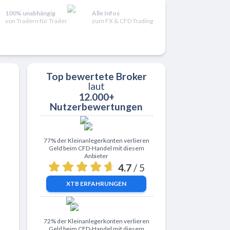
100% unabhängig
Alle Infos
von Tradern für Trader
zum FX & CFD Trading
Top bewertete Broker
laut
12.000+
Nutzerbewertungen
Zu XTB
77% der Kleinanlegerkonten verlieren
Geld beim CFD-Handel mit diesem
Anbieter
4.7
/ 5
XTB
ERFAHRUNGEN
Zu ActivTrades
72% der Kleinanlegerkonten verlieren
Geld beim CFD-Handel mit diesem