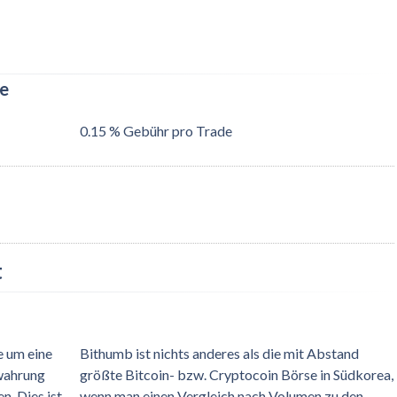
te
0.15 % Gebühr pro Trade
t
e um eine
Bithumb ist nichts anderes als die mit Abstand
rwahrung
größte Bitcoin- bzw. Cryptocoin Börse in Südkorea,
n. Dies ist
wenn man einen Vergleich nach Volumen zu den