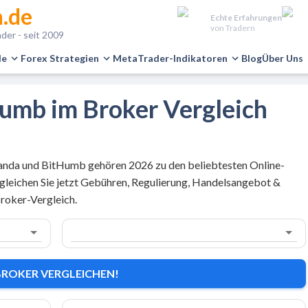
.de
Echte Erfahrungen
von Tradern
der - seit 2009
le
Forex Strategien
MetaTrader-Indikatoren
Blog
Über Uns
Humb im Broker Vergleich
anda und BitHumb gehören 2026 zu den beliebtesten Online-
leichen Sie jetzt Gebühren, Regulierung, Handelsangebot &
roker-Vergleich.
BROKER VERGLEICHEN!