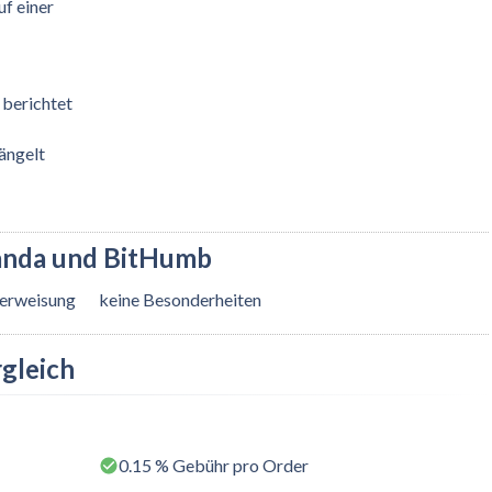
f einer
 berichtet
ängelt
anda und BitHumb
berweisung
keine Besonderheiten
gleich
0.15 % Gebühr pro Order