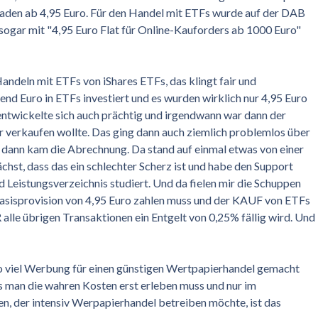
aden ab 4,95 Euro. Für den Handel mit ETFs wurde auf der DAB
 sogar mit "4,95 Euro Flat für Online-Kauforders ab 1000 Euro"
 Handeln mit ETFs von iShares ETFs, das klingt fair und
nd Euro in ETFs investiert und es wurden wirklich nur 4,95 Euro
ntwickelte sich auch prächtig und irgendwann war dann der
 verkaufen wollte. Das ging dann auch ziemlich problemlos über
dann kam die Abrechnung. Da stand auf einmal etwas von einer
chst, dass das ein schlechter Scherz ist und habe den Support
nd Leistungsverzeichnis studiert. Und da fielen mir die Schuppen
Basisprovision von 4,95 Euro zahlen muss und der KAUF von ETFs
le übrigen Transaktionen ein Entgelt von 0,25% fällig wird. Und
so viel Werbung für einen günstigen Wertpapierhandel gemacht
s man die wahren Kosten erst erleben muss und nur im
en, der intensiv Werpapierhandel betreiben möchte, ist das