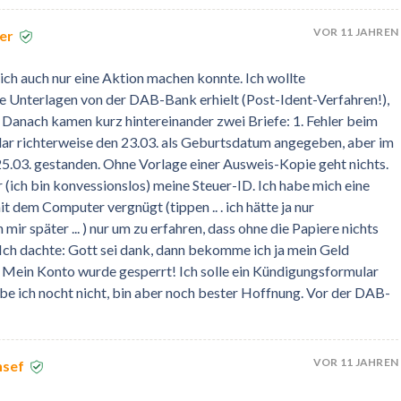
VOR 11 JAHREN
er
ch auch nur eine Aktion machen konnte. Ich wollte
e Unterlagen von der DAB-Bank erhielt (Post-Ident-Verfahren!),
 Danach kamen kurz hintereinander zwei Briefe: 1. Fehler beim
lar richterweise den 23.03. als Geburtsdatum angegeben, aber im
 25.03. gestanden. Ohne Vorlage einer Ausweis-Kopie geht nichts.
(ich bin konvessionslos) meine Steuer-ID. Ich habe mich eine
t dem Computer vergnügt (tippen .. . ich hätte ja nur
ir später ... ) nur um zu erfahren, dass ohne die Papiere nichts
 Ich dachte: Gott sei dank, dann bekomme ich ja mein Geld
 Mein Konto wurde gesperrt! Ich solle ein Kündigungsformular
abe ich nocht nicht, bin aber noch bester Hoffnung. Vor der DAB-
VOR 11 JAHREN
nsef