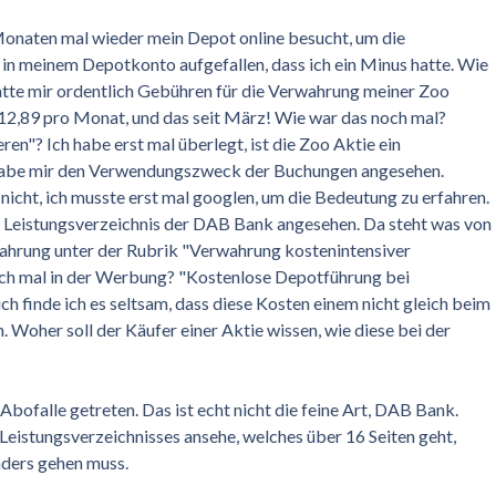
 Monaten mal wieder mein Depot online besucht, um die
 in meinem Depotkonto aufgefallen, dass ich ein Minus hatte. Wie
tte mir ordentlich Gebühren für die Verwahrung meiner Zoo
 12,89 pro Monat, und das seit März! Wie war das noch mal?
n"? Ich habe erst mal überlegt, ist die Zoo Aktie ein
h habe mir den Verwendungszweck der Buchungen angesehen.
nicht, ich musste erst mal googlen, um die Bedeutung zu erfahren.
d Leistungsverzeichnis der DAB Bank angesehen. Da steht was von
wahrung unter der Rubrik "Verwahrung kostenintensiver
och mal in der Werbung? "Kostenlose Depotführung bei
h finde ich es seltsam, dass diese Kosten einem nicht gleich beim
 Woher soll der Käufer einer Aktie wissen, wie diese bei der
ne Abofalle getreten. Das ist echt nicht die feine Art, DAB Bank.
Leistungsverzeichnisses ansehe, welches über 16 Seiten geht,
nders gehen muss.