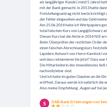
als langjähriger Kunde ( mind 5 Jahre) hat
mit der Bank gemacht. in 2013 hatte dan
Freistellungsantrag nicht berücksichtigt
der Fehler eingesehen und das Geld mein
Am 25.06.2014 habe ich Wertpapiere geor
total falschen Kurs von Lang@Schwarz ab
Diesen Kurs hat die Aktie in 2014 NIE err
Beim Überprüfen der restlichen Order d
einen falschen Abrechnungskurs feststell
Lapidere Antwort von Herrn Kaminski vom 
und dass reklamieren Sie jetzt? Dass war 
Die Mitarbeiterin des Innendienstes ließ
nachvollziebar sind.
Und ich habe im guten Glauben an die Ehr
eröffnet. Daraus werde ich natürlich die
Also meine Empfehlung , Augen auf bei je
DAB Bank Erfahrungen von Se
S