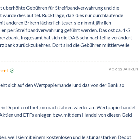
nt überhöhte Gebühren für Streifbandverwahrung und die
 wurde dies auf tel. Rückfrage, daß dies nur durchlaufende
t anderen Brkern lächerlich teuer, sie nimmt jährlich
en per Streifbandverwahrung geführt werden. Das ost ca. 4-5
rzbank. Insgesamt hat sich die DAB sehr nachteilig verändert
erzbank zurückzukehren. Dort sind die Gebühren miittlerweile
VOR 12 JAHREN
rcel
ht sich auf den Wertpapierhandel und das von der Bank so
ein Depot eröffnet, um nach Jahren wieder am Wertpapierhandel
in Aktien und ETFs anlegen bzw. mit dem Handel von diesen Geld
en, weil sie mit einem kostenlosen und leistungsstarken Depot