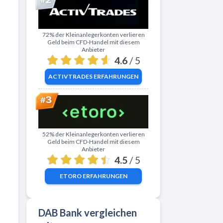
Zu ActivTrades
72% der Kleinanlegerkonten verlieren
Geld beim CFD-Handel mit diesem
Anbieter
4.6
/ 5
ACTIVTRADES
ERFAHRUNGEN
Zu eToro
52% der Kleinanlegerkonten verlieren
Geld beim CFD-Handel mit diesem
Anbieter
4.5
/ 5
ETORO
ERFAHRUNGEN
DAB Bank vergleichen