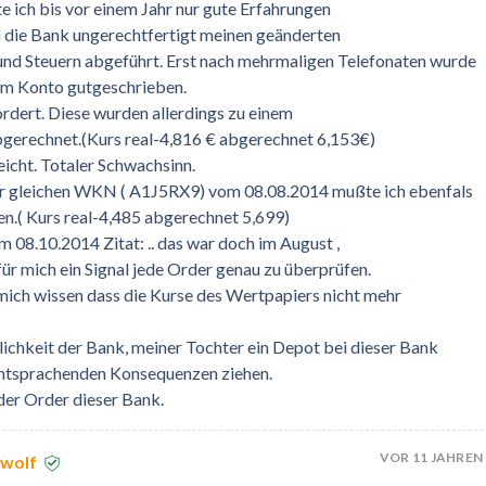
te ich bis vor einem Jahr nur gute Erfahrungen
n die Bank ungerechtfertigt meinen geänderten
 und Steuern abgeführt. Erst nach mehrmaligen Telefonaten wurde
em Konto gutgeschrieben.
dert. Diese wurden allerdings zu einem
gerechnet.(Kurs real-4,816 € abgerechnet 6,153€)
eicht. Totaler Schwachsinn.
er gleichen WKN ( A1J5RX9) vom 08.08.2014 mußte ich ebenfals
en.( Kurs real-4,485 abgerechnet 5,699)
08.10.2014 Zitat: .. das war doch im August ,
für mich ein Signal jede Order genau zu überprüfen.
 mich wissen dass die Kurse des Wertpapiers nicht mehr
lichkeit der Bank, meiner Tochter ein Depot bei dieser Bank
 entsprachenden Konsequenzen ziehen.
der Order dieser Bank.
VOR 11 JAHREN
ewolf