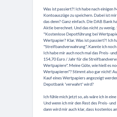
Was ist passiert?! Ich habe nach einigen
Kontoauszüge zu speichern. Dabei ist mir
das denn? Ganz einfach. Die DAB Bank ha
Aktie berechnet. Und das nicht zu wenig.
"Kostenlose Depotführung bei Wertpapiere
Wertpapier? Klar. Was ist passiert?! Ic
"Streifbandverwahrung". Kannte ich noch 
Ich habe mir auch noch mal das Preis- un
154,70 Euro / Jahr für die Streifbandver
Wertpapiere". Meine Güte, wie hieß es n
Wertpapieren"? Stimmt also gar nicht! Auc
Kauf eines Wertpapiers angezeigt werden.
Depotbank 'verwahrt' wird?
Ich fühle mich jetzt so, als wäre ich in ei
Und wenn ich mir den Rest des Preis- und 
dann wird mir auch klar, dass kostenlos a