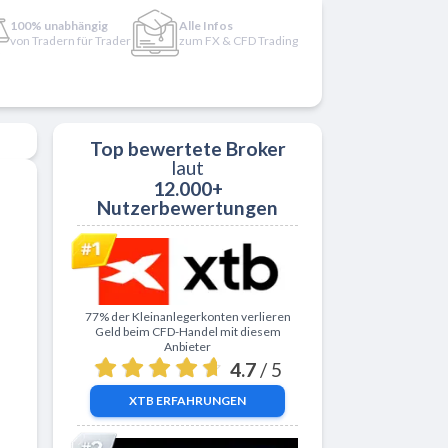
100% unabhängig
Alle Infos
von Tradern für Trader
zum FX & CFD Trading
Top bewertete Broker
laut
12.000+
Nutzerbewertungen
Zu XTB
77% der Kleinanlegerkonten verlieren
Geld beim CFD-Handel mit diesem
Anbieter
4.7
/ 5
XTB
ERFAHRUNGEN