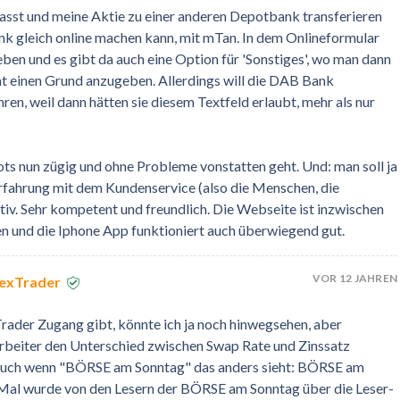
asst und meine Aktie zu einer anderen Depotbank transferieren
nk gleich online machen kann, mit mTan. In dem Onlineformular
en und es gibt da auch eine Option für 'Sonstiges', wo man dann
at einen Grund anzugeben. Allerdings will die DAB Bank
en, weil dann hätten sie diesem Textfeld erlaubt, mehr als nur
ots nun zügig und ohne Probleme vonstatten geht. Und: man soll ja
Erfahrung mit dem Kundenservice (also die Menschen, die
sitiv. Sehr kompetent und freundlich. Die Webseite ist inzwischen
n und die Iphone App funktioniert auch überwiegend gut.
VOR 12 JAHREN
rexTrader
rader Zugang gibt, könnte ich ja noch hinwegsehen, aber
rbeiter den Unterschied zwischen Swap Rate und Zinssatz
. Auch wenn "BÖRSE am Sonntag" das anders sieht: BÖRSE am
al wurde von den Lesern der BÖRSE am Sonntag über die Leser-