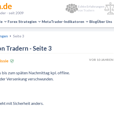
.de
Echte Erfahrungen
von Tradern
der - seit 2009
le
Forex Strategien
MetaTrader-Indikatoren
Blog
Über Uns
ungen
Seite 3
 Tradern - Seite 3
VOR 10 JAHREN
issie
 bis zum späten Nachmittag kpl. offline.
n der Versenkung verschwunden.
ht mit Sicherheit anders.