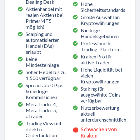
Dealing Desk
Hohe
Aktienhandel mit
Sicherheitsstandards
realen Aktien (bei
Große Auswahl an
Prime/MT5
Kryptowährungen
möglich)
Niedrige
Scalping und
Handelsgebühren
automatisierter
Professionelle
Handel (EAs)
Trading-Plattform
erlaubt
Kraken Pro für
keine
aktive Trader
Mindesteinlage
Hohe Liquidität bei
hoher Hebel bis zu
vielen
1:500 verfügbar
Kryptowährungen
Spreads ab 0 Pips
Staking für
& niedrige
ausgewählte Coins
Kommissionen
verfügbar
MetaTrader 4,
Nutzerbewertung
MetaTrader 5,
aktuell
cTrader
unterdurchschnittlich
TradingView mit
Schwächen von
direkter
Orderfunktion
Kraken