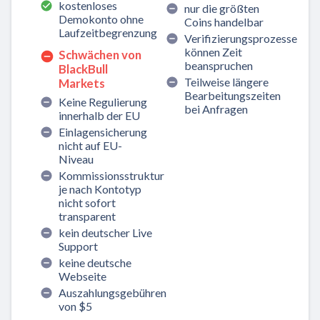
kostenloses
nur die größten
Demokonto ohne
Coins handelbar
Laufzeitbegrenzung
Verifizierungsprozesse
können Zeit
Schwächen von
beanspruchen
BlackBull
Teilweise längere
Markets
Bearbeitungszeiten
Keine Regulierung
bei Anfragen
innerhalb der EU
Einlagensicherung
nicht auf EU-
Niveau
Kommissionsstruktur
je nach Kontotyp
nicht sofort
transparent
kein deutscher Live
Support
keine deutsche
Webseite
Auszahlungsgebühren
von $5