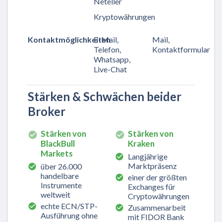
Neteller
Kryptowährungen
Kontaktmöglichkeiten
E-Mail,
Mail,
Telefon,
Kontaktformular
Whatsapp,
Live-Chat
Stärken & Schwächen beider
Broker
Stärken von
Stärken von
BlackBull
Kraken
Markets
Langjährige
Marktpräsenz
über 26.000
handelbare
einer der größten
Instrumente
Exchanges für
weltweit
Cryptowährungen
echte ECN/STP-
Zusammenarbeit
Ausführung ohne
mit FIDOR Bank