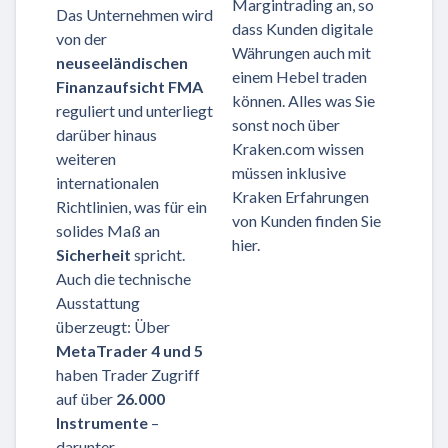
Margintrading an, so
Das Unternehmen wird
dass Kunden digitale
von der
Währungen auch mit
neuseeländischen
einem Hebel traden
Finanzaufsicht FMA
können. Alles was Sie
reguliert und unterliegt
sonst noch über
darüber hinaus
Kraken.com wissen
weiteren
müssen inklusive
internationalen
Kraken Erfahrungen
Richtlinien, was für ein
von Kunden finden Sie
solides Maß an
hier.
Sicherheit
spricht.
Auch die technische
Ausstattung
überzeugt: Über
MetaTrader 4 und 5
haben Trader Zugriff
auf über
26.000
Instrumente
–
darunter