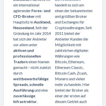
ein international
handelt es sich um
agierender
Forex- und
einen der bekanntesten
CFD-Broker
mit
und größten Broker
Hauptsitz in
Auckland,
und Exchanges für
Neuseeland
. Seit der
Cryptowährungen. Seit
Gründung im Jahr 2014
2011 bietet der
hat sich der Anbieter
Anbieter Kunden die
vor allem unter
Möglichkeit mit
aktiven und
zahlreichen digitalen
professionellen
Währungen wie
Tradern
einen Namen
Bitcoin, Ethereum,
gemacht – nicht zuletzt
Ethereum Classic,
durch
Bitcoin Cash, Zcash,
wettbewerbsfähige
Monero und vielen
Spreads
,
schnelle
mehr zu handeln. Hier
Ausführung
und eine
bietet der Broker als
zuverlässige
einer der ersten auf
Infrastruktur
.
diesem Gebiet auch