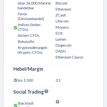
über 26.000 Märkte
Bitcoin
handelbar
Ethereum
Forex
ZCash
(Devisenhandel)
Litecoin
Indizes (Index-
Monero
CFDs)
EOS
Aktien-CFDs
Lumen
Rohstoffe
Dogecoin
Kryptowährungen
DASH
(Krypto-CFDs)
Ethereum Classic
Hebel/Margin
bis 1:500
3:1
Social Trading
Blackbull