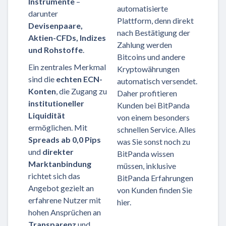
Instrumente
–
automatisierte
darunter
Plattform, denn direkt
Devisenpaare,
nach Bestätigung der
Aktien-CFDs, Indizes
Zahlung werden
und Rohstoffe
.
Bitcoins und andere
Ein zentrales Merkmal
Kryptowährungen
sind die
echten ECN-
automatisch versendet.
Konten
, die Zugang zu
Daher profitieren
institutioneller
Kunden bei BitPanda
Liquidität
von einem besonders
ermöglichen. Mit
schnellen Service. Alles
Spreads ab 0,0 Pips
was Sie sonst noch zu
und
direkter
BitPanda wissen
Marktanbindung
müssen, inklusive
richtet sich das
BitPanda Erfahrungen
Angebot gezielt an
von Kunden finden Sie
erfahrene Nutzer mit
hier.
hohen Ansprüchen an
Transparenz
und