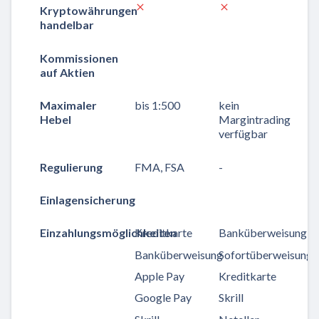
Kryptowährungen
handelbar
Kommissionen
auf Aktien
Maximaler
bis 1:500
kein
Hebel
Margintrading
verfügbar
Regulierung
FMA, FSA
-
Einlagensicherung
Einzahlungsmöglichkeiten
Kreditkarte
Banküberweisung
Banküberweisung
Sofortüberweisung
Apple Pay
Kreditkarte
Google Pay
Skrill