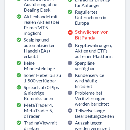
Ausführung ohne
für Anfänger
Dealing Desk
Reguliertes
Aktienhandel mit
Unternehmen in
realen Aktien (bei
Europa
Prime/MT5
Schwächen von
möglich)
BitPanda
Scalping und
automatisierter
Kryptowährungen,
Handel (EAs)
Aktien und ETFs
erlaubt
auf einer Plattform
keine
Sparpläne
Mindesteinlage
verfügbar
hoher Hebel bis zu
Kundenservice
1:500 verfügbar
wird häufig
kritisiert
Spreads ab 0 Pips
& niedrige
Probleme bei
Kommissionen
Verifizierungen
werden berichtet
MetaTrader 4,
MetaTrader 5,
Teilweise lange
cTrader
Bearbeitungszeiten
TradingView mit
Auszahlungen
direkter
werden vereinzelt