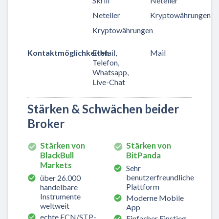
Skrill
Neteller
Neteller
Kryptowährungen
Kryptowährungen
Kontaktmöglichkeiten
E-Mail,
Mail
Telefon,
Whatsapp,
Live-Chat
Stärken & Schwächen beider
Broker
Stärken von
Stärken von
BlackBull
BitPanda
Markets
Sehr
benutzerfreundliche
über 26.000
Plattform
handelbare
Instrumente
Moderne Mobile
weltweit
App
echte ECN/STP-
Einfacher Einstieg