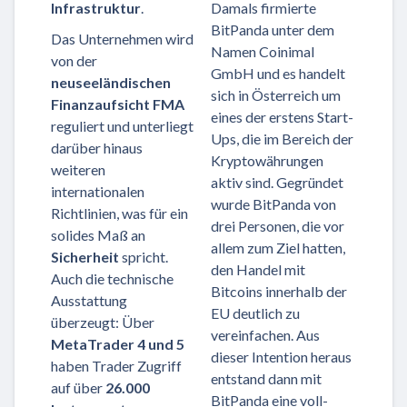
Infrastruktur
.
Damals firmierte
BitPanda unter dem
Das Unternehmen wird
Namen Coinimal
von der
GmbH und es handelt
neuseeländischen
sich in Österreich um
Finanzaufsicht FMA
eines der erstens Start-
reguliert und unterliegt
Ups, die im Bereich der
darüber hinaus
Kryptowährungen
weiteren
aktiv sind. Gegründet
internationalen
wurde BitPanda von
Richtlinien, was für ein
drei Personen, die vor
solides Maß an
allem zum Ziel hatten,
Sicherheit
spricht.
den Handel mit
Auch die technische
Bitcoins innerhalb der
Ausstattung
EU deutlich zu
überzeugt: Über
vereinfachen. Aus
MetaTrader 4 und 5
dieser Intention heraus
haben Trader Zugriff
entstand dann mit
auf über
26.000
BitPanda eine voll-