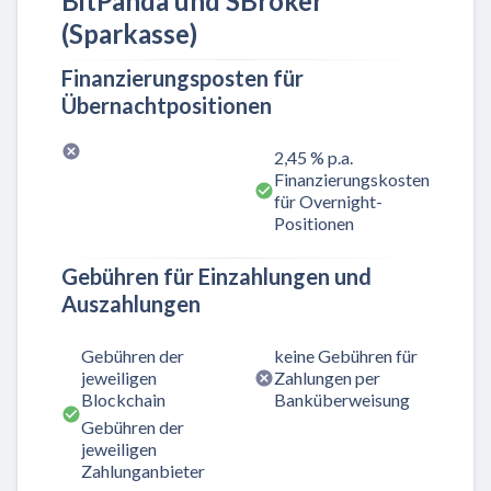
BitPanda und SBroker
(Sparkasse)
Finanzierungsposten für
Übernachtpositionen
2,45 % p.a.
Finanzierungskosten
für Overnight-
Positionen
Gebühren für Einzahlungen und
Auszahlungen
Gebühren der
keine Gebühren für
jeweiligen
Zahlungen per
Blockchain
Banküberweisung
Gebühren der
jeweiligen
Zahlunganbieter