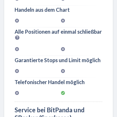
Handeln aus dem Chart
Alle Positionen auf einmal schließbar
Garantierte Stops und Limit möglich
Telefonischer Handel möglich
Service bei BitPanda und