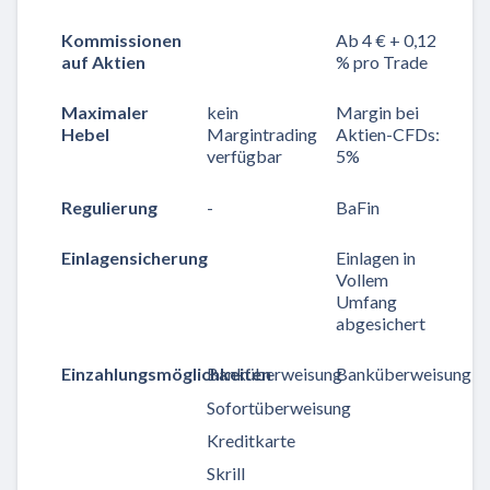
Kommissionen
Ab 4 € + 0,12
auf Aktien
% pro Trade
Maximaler
kein
Margin bei
Hebel
Margintrading
Aktien-CFDs:
verfügbar
5%
Regulierung
-
BaFin
Einlagensicherung
Einlagen in
Vollem
Umfang
abgesichert
Einzahlungsmöglichkeiten
Banküberweisung
Banküberweisung
Sofortüberweisung
Kreditkarte
Skrill