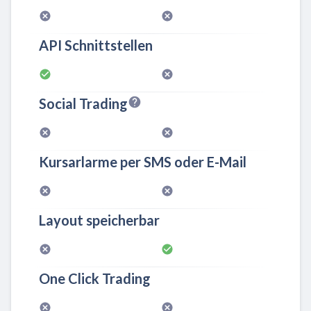
API Schnittstellen
Social Trading
Kursarlarme per SMS oder E-Mail
Layout speicherbar
One Click Trading