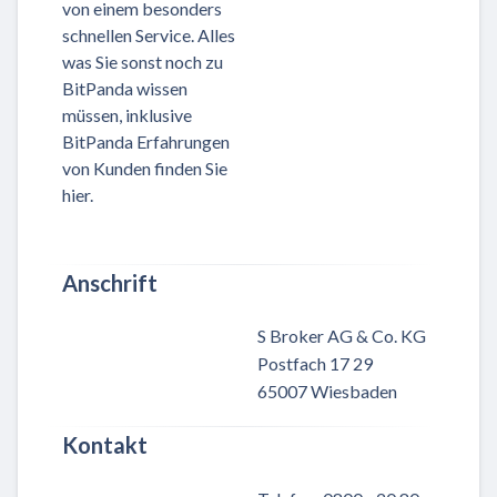
von einem besonders
schnellen Service. Alles
was Sie sonst noch zu
BitPanda wissen
müssen, inklusive
BitPanda Erfahrungen
von Kunden finden Sie
hier.
Anschrift
S Broker AG & Co. KG
Postfach 17 29
65007 Wiesbaden
Kontakt