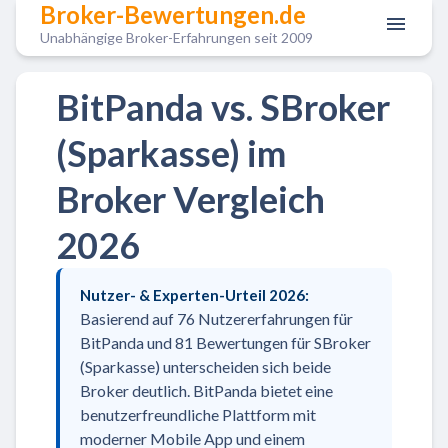
Broker-Bewertungen.de
Unabhängige Broker-Erfahrungen seit 2009
BitPanda vs. SBroker
(Sparkasse) im
Broker Vergleich
2026
Nutzer- & Experten-Urteil 2026:
Basierend auf 76 Nutzererfahrungen für
BitPanda und 81 Bewertungen für SBroker
(Sparkasse) unterscheiden sich beide
Broker deutlich. BitPanda bietet eine
benutzerfreundliche Plattform mit
moderner Mobile App und einem