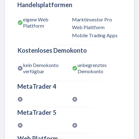
Handelsplatformen
eigene Web
Marktinvestor Pro
Plattform
Web Plattform
Mobile Trading Apps
Kostenloses Demokonto
kein Demokonto
unbegrenztes
verfügbar
Demokonto
MetaTrader 4
MetaTrader 5
Web Platform