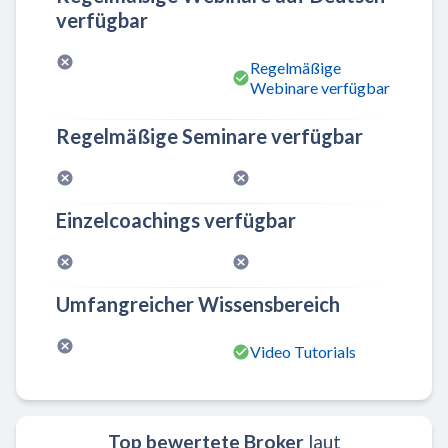
verfügbar
Regelmäßige
Webinare verfügbar
Regelmäßige Seminare verfügbar
Einzelcoachings verfügbar
Umfangreicher Wissensbereich
Video Tutorials
Top bewertete Broker
laut