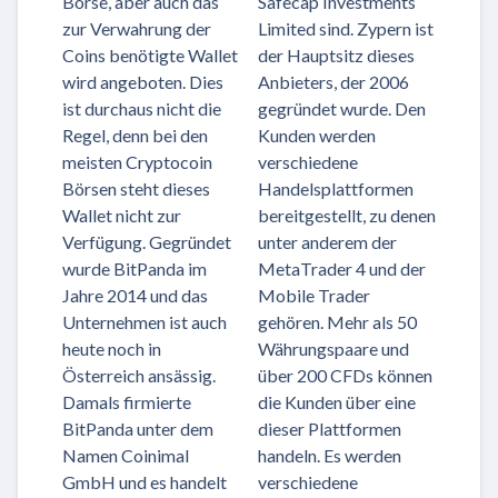
Börse, aber auch das
Safecap Investments
zur Verwahrung der
Limited sind. Zypern ist
Coins benötigte Wallet
der Hauptsitz dieses
wird angeboten. Dies
Anbieters, der 2006
ist durchaus nicht die
gegründet wurde. Den
Regel, denn bei den
Kunden werden
meisten Cryptocoin
verschiedene
Börsen steht dieses
Handelsplattformen
Wallet nicht zur
bereitgestellt, zu denen
Verfügung. Gegründet
unter anderem der
wurde BitPanda im
MetaTrader 4 und der
Jahre 2014 und das
Mobile Trader
Unternehmen ist auch
gehören. Mehr als 50
heute noch in
Währungspaare und
Österreich ansässig.
über 200 CFDs können
Damals firmierte
die Kunden über eine
BitPanda unter dem
dieser Plattformen
Namen Coinimal
handeln. Es werden
GmbH und es handelt
verschiedene