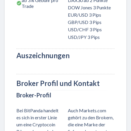
ab 3% Gebühr pro
DAX30 ab 2 Punkte
Trade
DOW Jones 3 Punkte
EUR/USD 3 Pips
GBP/USD 3 Pips
USD/CHF 3 Pips
USD/JPY 3 Pips
Auszeichnungen
Broker Profil und Kontakt
Broker-Profil
Bei BitPanda handelt
Auch Markets.com
es sich in erster Linie
gehört zu den Brokern,
um eine Cryptocoin
die eine Marke der