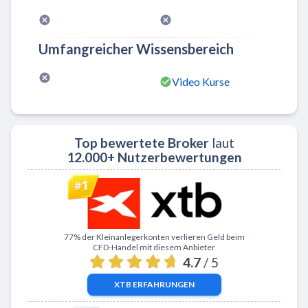
Umfangreicher Wissensbereich
Video Kurse
Top bewertete Broker
laut
12.000+ Nutzerbewertungen
Zu XTB
77% der Kleinanlegerkonten verlieren Geld beim
CFD-Handel mit diesem Anbieter
4.7
/ 5
XTB
ERFAHRUNGEN