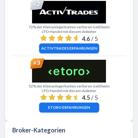
Zu ActivTrades
72% der Kleinanlegerkonten verlieren Geld beim
CFD-Handel mit diesem Anbieter
4.6
/ 5
ACTIVTRADES
ERFAHRUNGEN
Zu eToro
52% der Kleinanlegerkonten verlieren Geld beim
CFD-Handel mit diesem Anbieter
4.5
/ 5
ETORO
ERFAHRUNGEN
Broker-Kategorien