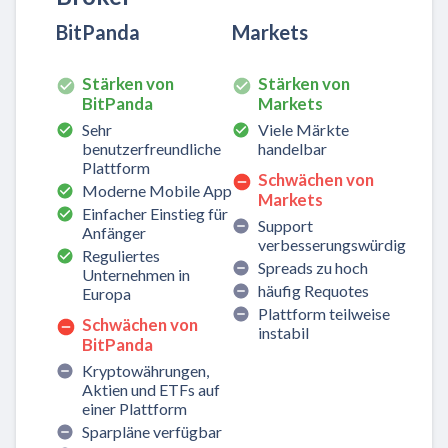
BitPanda
Markets
Stärken von
Stärken von
BitPanda
Markets
Sehr
Viele Märkte
benutzerfreundliche
handelbar
Plattform
Schwächen von
Moderne Mobile App
Markets
Einfacher Einstieg für
Support
Anfänger
verbesserungswürdig
Reguliertes
Spreads zu hoch
Unternehmen in
häufig Requotes
Europa
Plattform teilweise
Schwächen von
instabil
BitPanda
Kryptowährungen,
Aktien und ETFs auf
einer Plattform
Sparpläne verfügbar