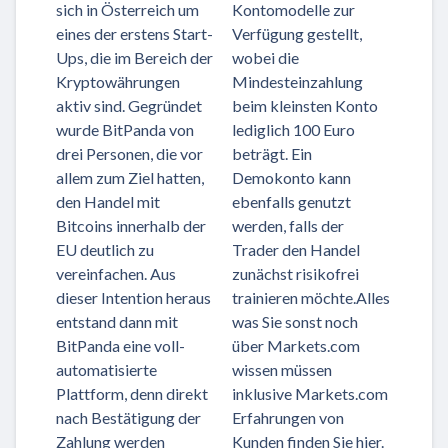
sich in Österreich um
Kontomodelle zur
eines der erstens Start-
Verfügung gestellt,
Ups, die im Bereich der
wobei die
Kryptowährungen
Mindesteinzahlung
aktiv sind. Gegründet
beim kleinsten Konto
wurde BitPanda von
lediglich 100 Euro
drei Personen, die vor
beträgt. Ein
allem zum Ziel hatten,
Demokonto kann
den Handel mit
ebenfalls genutzt
Bitcoins innerhalb der
werden, falls der
EU deutlich zu
Trader den Handel
vereinfachen. Aus
zunächst risikofrei
dieser Intention heraus
trainieren möchte.Alles
entstand dann mit
was Sie sonst noch
BitPanda eine voll-
über Markets.com
automatisierte
wissen müssen
Plattform, denn direkt
inklusive Markets.com
nach Bestätigung der
Erfahrungen von
Zahlung werden
Kunden finden Sie hier.