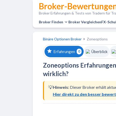
Broker-Bewertungen
Broker Erfahrungen & Tests von Tradern für Tra
Broker Finden
Broker Vergleichen
FX-Schu
Binäre Optionen Broker
Zoneoptions
Erfahrungen
Überblick
0
Zoneoptions Erfahrungen 
wirklich?
💡
Hinweis:
Dieser Broker erhält aktu
Hier direkt zu den besser bewer
Zu Zoneoptions