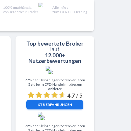
100% unabhängig
Alle Infos
von Tradern für Trader
zum FX & CFD Trading
Top bewertete Broker
laut
12.000+
ativen
Nutzerbewertungen
Zu XTB
77% der Kleinanlegerkonten verlieren
Geld beim CFD-Handel mit diesem
Anbieter
4.7
/ 5
XTB
ERFAHRUNGEN
Zu ActivTrades
72% der Kleinanlegerkonten verlieren
Geld beim CFD-Handel mit diesem