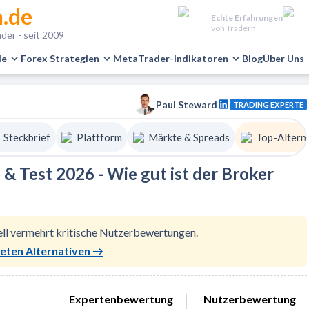
.de
Echte Erfahrungen
von Tradern
der - seit 2009
le
Forex Strategien
MetaTrader-Indikatoren
Blog
Über Uns
Paul Steward
TRADING EXPERTE
Steckbrief
Plattform
Märkte & Spreads
Top-Altern
& Test 2026 - Wie gut ist der Broker
ell vermehrt kritische Nutzerbewertungen.
teten Alternativen
→
Expertenbewertung
Nutzerbewertung