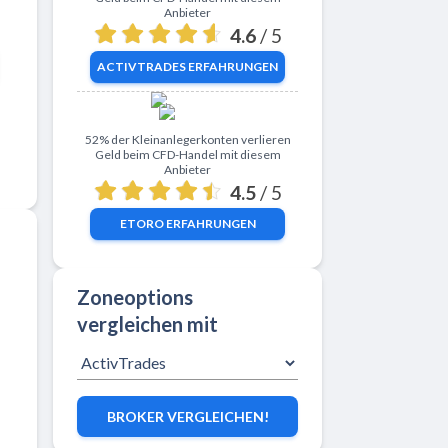
Anbieter
4.6
/ 5
ACTIVTRADES
ERFAHRUNGEN
Zu eToro
52% der Kleinanlegerkonten verlieren
Geld beim CFD-Handel mit diesem
Anbieter
4.5
/ 5
ETORO
ERFAHRUNGEN
Zoneoptions
vergleichen mit
BROKER VERGLEICHEN!