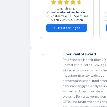
158
Erfahrungen
weltweiter Aktienhandel
kostenfreie ETF Sparpläne
bis zu 2,3% p.a. Zinsen
XTB
Erfahrungen
Über Paul Steward
Paul Steward ist seit über 20 
Spezialist für Online-Broker
wirtschaftswissenschaftlich
Investmentsektor widmet er si
der verständlichen, fundiert
der unabhängigen Analyse un
Mit seiner Arbeit möchte er b
typische Fehler zu vermeiden 
CFDs und Kryptowährungen zu 
schwer durchschaubaren Mark