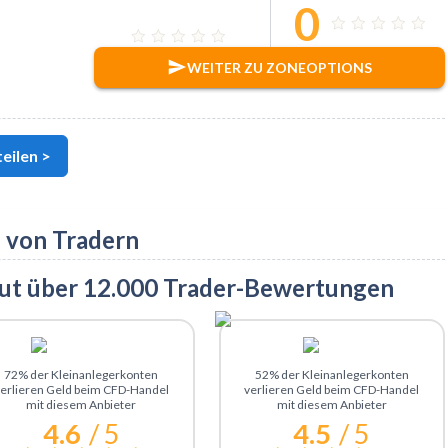
0
WEITER ZU ZONEOPTIONS
eilen >
 von Tradern
aut über 12.000 Trader-Bewertungen
Zu ActivTrades
Zu eToro
72% der Kleinanlegerkonten
52% der Kleinanlegerkonten
erlieren Geld beim CFD-Handel
verlieren Geld beim CFD-Handel
mit diesem Anbieter
mit diesem Anbieter
4.6
/ 5
4.5
/ 5