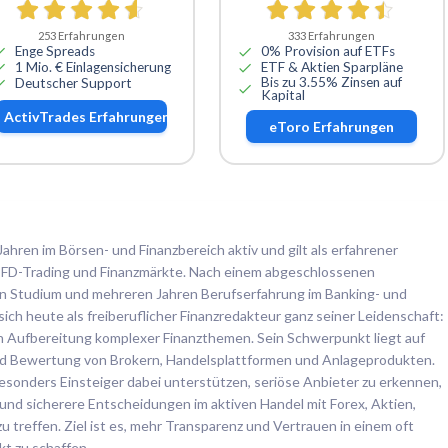
253
Erfahrungen
333
Erfahrungen
Enge Spreads
0% Provision auf ETFs
1 Mio. € Einlagensicherung
ETF & Aktien Sparpläne
Bis zu 3.55% Zinsen auf
Deutscher Support
Kapital
ActivTrades
Erfahrungen
eToro
Erfahrungen
Jahren im Börsen- und Finanzbereich aktiv und gilt als erfahrener
, CFD-Trading und Finanzmärkte. Nach einem abgeschlossenen
en Studium und mehreren Jahren Berufserfahrung im Banking- und
ch heute als freiberuflicher Finanzredakteur ganz seiner Leidenschaft:
en Aufbereitung komplexer Finanzthemen. Sein Schwerpunkt liegt auf
d Bewertung von Brokern, Handelsplattformen und Anlageprodukten.
esonders Einsteiger dabei unterstützen, seriöse Anbieter zu erkennen,
und sicherere Entscheidungen im aktiven Handel mit Forex, Aktien,
treffen. Ziel ist es, mehr Transparenz und Vertrauen in einem oft
t zu schaffen.