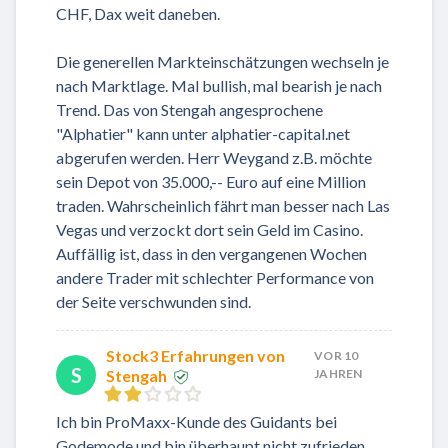
CHF, Dax weit daneben.
Die generellen Markteinschätzungen wechseln je
nach Marktlage. Mal bullish, mal bearish je nach
Trend. Das von Stengah angesprochene
"Alphatier" kann unter alphatier-capital.net
abgerufen werden. Herr Weygand z.B. möchte
sein Depot von 35.000,-- Euro auf eine Million
traden. Wahrscheinlich fährt man besser nach Las
Vegas und verzockt dort sein Geld im Casino.
Auffällig ist, dass in den vergangenen Wochen
andere Trader mit schlechter Performance von
der Seite verschwunden sind.
Stock3 Erfahrungen von
VOR 10
S
Stengah
JAHREN
Ich bin ProMaxx-Kunde des Guidants bei
Godemode und bin überhaupt nicht zufrieden.