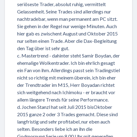
seriöseste Trader, absolut ruhig, vermittelt
Gelassenheit. Seine Trades sind allerdings nur
nachtradebar, wenn man permanent am PC sitzt.
Sie gehen in der Regel nur wenige Minuten. Auch
hier gab es zwischent August und Oktober 2015
nur selten einen Trade. Aber die Dax-Begleitung
den Tag über ist sehr gut.
c. Mastertrend - dahinter steht Samir Boydan, der
ehemalige Wolkentrader. Ich bin ehrlich gesagt
ein Fan von ihm. Allerdings passt sein Tradingstiel
nicht so richtig mit meinem überein, ich bin eher
der Trendtrader im M15, Herr Boyadan richtet
sich weitgehend nach Ichimoku - er braucht vor
allem längere Trends für seine Performance.
d. Jochen Stanzl hat seit Juli 2015 bisOktober
2015 ganze 2 oder 3 Trades gemacht. Diese sind
langfristig und sehr profitabel, nur eben auch
selten. Besonders liebe ich an ihn die
Godmornung Serie um 8.00 Uhr mit generellen